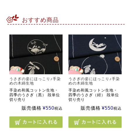
おすすめ商品
うさぎの姿にほっこり♪手染
うさぎの姿にほっこり♪手染
めの木綿生地
めの木綿生地
手染め和風コットン生地・
手染め和風コットン生地・
四季のうさぎ（黒） 段単位
四季のうさぎ（紺） 段単位
切り売り
切り売り
販売価格
¥
550
販売価格
¥
550
税込
税込