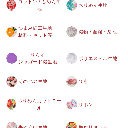
コットン / もめん生
ちりめん生地
地
つまみ細工生地
織物 / 金襴・裂地
材料・キット等
りんず
ポリエステル生地
ジャガード織生地
その他の生地
ひも
ちりめんカットロー
リボン
ル
手ぬぐい生地
手作りキット