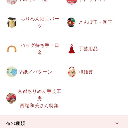
ちりめん細工パー
とんぼ玉・陶玉
ツ
バッグ持ち手・口
手芸用品
金
型紙／パターン
和雑貨
京都ちりめん手芸工
房
西端和美さん特集
布の種類