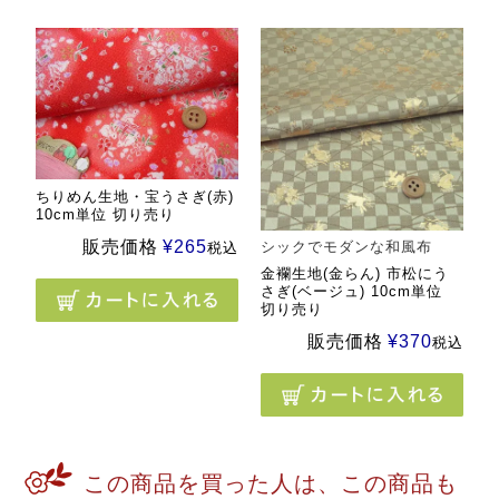
ちりめん生地・宝うさぎ(赤)
10cm単位 切り売り
販売価格
¥
265
シックでモダンな和風布
税込
金襴生地(金らん) 市松にう
さぎ(ベージュ) 10cm単位
切り売り
販売価格
¥
370
税込
この商品を買った人は、この商品も