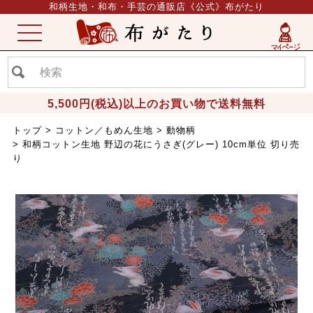
和柄生地・和布・手芸の通販店《公式》布がたり
ME
NU
5,500円(税込)以上のお買い物で送料無料
トップ
コットン／もめん生地
動物柄
和柄コットン生地 野辺の花にうさぎ(グレー) 10cm単位 切り売
り