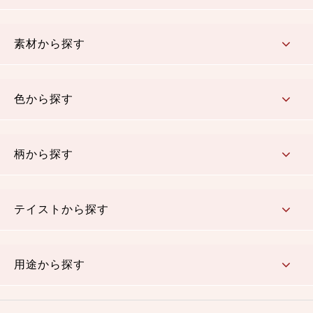
コットン／もめん生地
ちりめん生地
織物 金襴・裂地
りんず・ジャガード織生地
ポリエステル生地
その他の生地
ちりめんカットロール
リボン
素材から探す
コットン／木綿素材（混紡含む）
ポリエステル素材（混紡含む）
レーヨン素材
シルク素材
麻／リネン（混紡含む）
本掲載生地
色から探す
赤・ピンク
黄色・オレンジ
茶・ベージュ
緑
青・紺
紫
白・アイボリー
黒・グレイ
金・銀
多色使い
リバーシブル
柄から探す
さくら柄
梅柄
和風花柄
洋テイスト花柄
植物柄
伝統柄・古典柄
飛鳥・奈良文様
かすり柄
動物柄
縞・ストライプ
水玉・ドット
チェック・格子
小紋柄
無地
テイストから探す
古典的
かわいい
華やか
モダン
レトロ
ベーシック
しぶい
男柄
おしゃれ
なごみ
洋テイスト
用途から探す
つまみ細工
ゆかた・じんべい
子供の着物
よさこい・舞台衣装
お祭り着
さむえ
エプロン・ホームウェア
ブラウス・シャツ・ワンピース
古ぶくさ
バッグ・ポーチ
インテリア
マスク