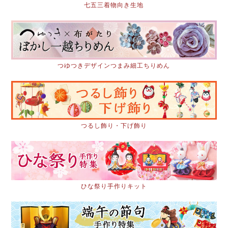
七五三着物向き生地
つゆつきデザインつまみ細工ちりめん
つるし飾り・下げ飾り
ひな祭り手作りキット