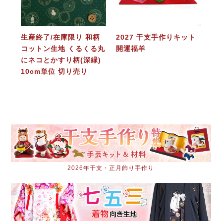
生産終了/在庫限り 和柄
2027 干支手作りキット
コットン生地 くるくる丸
開運福羊
にネコとかすり柄(深緑)
10cm単位 切り売り
2026年干支・正月飾り手作り