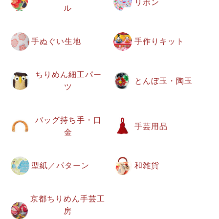
リボン
ル
手ぬぐい生地
手作りキット
ちりめん細工パー
とんぼ玉・陶玉
ツ
バッグ持ち手・口
手芸用品
金
型紙／パターン
和雑貨
京都ちりめん手芸工
房