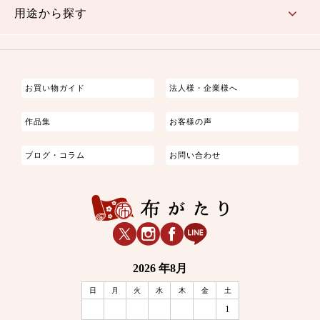
用途から探す
つまみ細工
ゆかた・じんべい
子供の着物
よさこい・舞台衣装
お祭り着
さむえ
エプロン・ホームウェア
ブラウス・シャツ・ワンピース
古ぶくさ
バッグ・ポーチ
インテリア
マスク
お買い物ガイド
法人様・企業様へ
作品集
お客様の声
ブログ・コラム
お問い合わせ