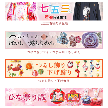
七五三着物向き生地
つゆつきデザインつまみ細工ちりめん
つるし飾り・下げ飾り