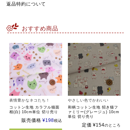
返品特約について
おすすめ商品
表情豊かなネコたち！
やさしい色でかわいい
コットン生地 カラフル猫面
和柄コットン生地 招き猫フ
相(白) 10cm単位 切り売り
ァミリー(グレージュ) 10cm
単位 切り売り
販売価格
¥
198
税込
定価
¥
154
のところ