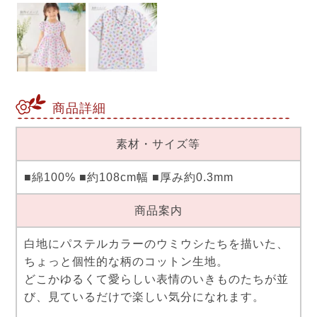
商品詳細
素材・サイズ等
■綿100% ■約108cm幅 ■厚み約0.3mm
商品案内
白地にパステルカラーのウミウシたちを描いた、
ちょっと個性的な柄のコットン生地。
どこかゆるくて愛らしい表情のいきものたちが並
び、見ているだけで楽しい気分になれます。