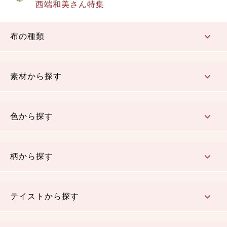
西端和美さん特集
布の種類
コットン／もめん生地
ちりめん生地
織物 金襴・裂地
りんず・ジャガード織生地
ポリエステル生地
その他の生地
ちりめんカットロール
リボン
素材から探す
コットン／木綿素材（混紡含む）
ポリエステル素材（混紡含む）
レーヨン素材
シルク素材
麻／リネン（混紡含む）
本掲載生地
色から探す
赤・ピンク
黄色・オレンジ
茶・ベージュ
緑
青・紺
紫
白・アイボリー
黒・グレイ
金・銀
多色使い
リバーシブル
柄から探す
さくら柄
梅柄
和風花柄
洋テイスト花柄
植物柄
伝統柄・古典柄
飛鳥・奈良文様
かすり柄
動物柄
縞・ストライプ
水玉・ドット
チェック・格子
小紋柄
無地
テイストから探す
古典的
かわいい
華やか
モダン
レトロ
ベーシック
しぶい
男柄
おしゃれ
なごみ
洋テイスト