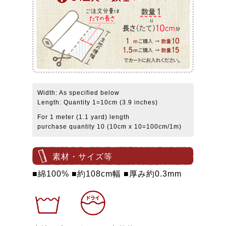
Width: As specified below
Length: Quantity 1=10cm (3.9 inches)
For 1 meter (1.1 yard) length
purchase quantity 10 (10cm x 10=100cm/1m)
素材・サイズ等
■綿100% ■約108cm幅 ■厚み約0.3mm