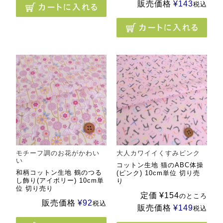
販売価格
¥
143
税込
モチーフ調のお花がかわい
大人カワイイくすみピンク
い
コットン生地 猫のABC体操
和柄コットン生地 鶴のつる
(ピンク) 10cm単位 切り売
し飾り(アイボリー) 10cm単
り
位 切り売り
定価
¥
154
のところ
販売価格
¥
92
税込
販売価格
¥
149
税込