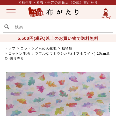
和柄生地・和布・手芸の通販店《公式》布がたり
ME
NU
5,500円(税込)以上のお買い物で送料無料
トップ
コットン／もめん生地
動物柄
コットン生地 カラフルなウミウシたち(オフホワイト) 10cm単
位 切り売り