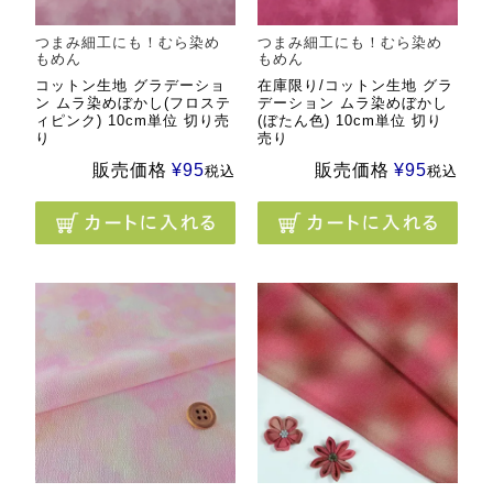
つまみ細工にも！むら染め
つまみ細工にも！むら染め
もめん
もめん
コットン生地 グラデーショ
在庫限り/コットン生地 グラ
ン ムラ染めぼかし(フロステ
デーション ムラ染めぼかし
ィピンク) 10cm単位 切り売
(ぼたん色) 10cm単位 切り
り
売り
販売価格
¥
95
販売価格
¥
95
税込
税込