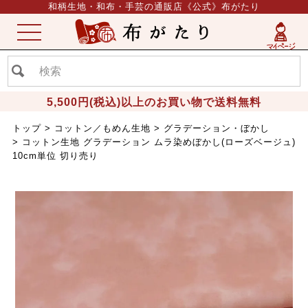
和柄生地・和布・手芸の通販店《公式》布がたり
ME
NU
5,500円(税込)以上のお買い物で送料無料
トップ
コットン／もめん生地
グラデーション・ぼかし
コットン生地 グラデーション ムラ染めぼかし(ローズベージュ)
10cm単位 切り売り