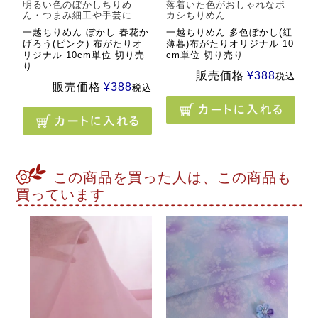
明るい色のぼかしちりめ
落着いた色がおしゃれなボ
ん・つまみ細工や手芸に
カシちりめん
一越ちりめん ぼかし 春花か
一越ちりめん 多色ぼかし(紅
げろう(ピンク) 布がたりオ
薄暮)布がたりオリジナル 10
リジナル 10cm単位 切り売
cm単位 切り売り
り
販売価格
¥
388
税込
販売価格
¥
388
税込
この商品を買った人は、この商品も
買っています