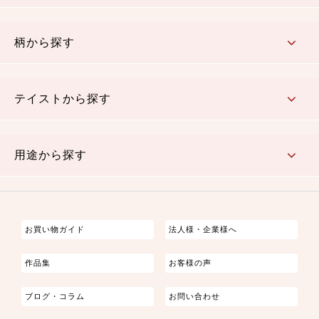
赤・ピンク
黄色・オレンジ
茶・ベージュ
緑
青・紺
紫
白・アイボリー
黒・グレイ
金・銀
多色使い
リバーシブル
柄から探す
さくら柄
梅柄
和風花柄
洋テイスト花柄
植物柄
伝統柄・古典柄
飛鳥・奈良文様
かすり柄
動物柄
縞・ストライプ
水玉・ドット
チェック・格子
小紋柄
無地
テイストから探す
古典的
かわいい
華やか
モダン
レトロ
ベーシック
しぶい
男柄
おしゃれ
なごみ
洋テイスト
用途から探す
つまみ細工
ゆかた・じんべい
子供の着物
よさこい・舞台衣装
お祭り着
さむえ
エプロン・ホームウェア
ブラウス・シャツ・ワンピース
古ぶくさ
バッグ・ポーチ
インテリア
マスク
お買い物ガイド
法人様・企業様へ
作品集
お客様の声
ブログ・コラム
お問い合わせ