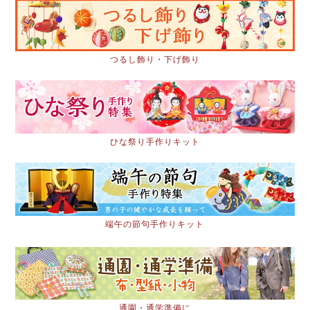
つるし飾り・下げ飾り
ひな祭り手作りキット
端午の節句手作りキット
通園・通学準備に