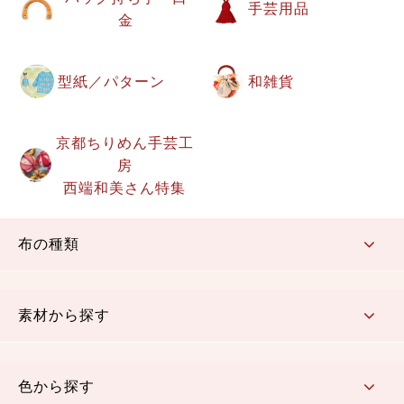
手芸用品
金
型紙／パターン
和雑貨
京都ちりめん手芸工
房
西端和美さん特集
布の種類
コットン／もめん生地
ちりめん生地
織物 金襴・裂地
りんず・ジャガード織生地
ポリエステル生地
その他の生地
ちりめんカットロール
リボン
素材から探す
コットン／木綿素材（混紡含む）
ポリエステル素材（混紡含む）
レーヨン素材
シルク素材
麻／リネン（混紡含む）
本掲載生地
色から探す