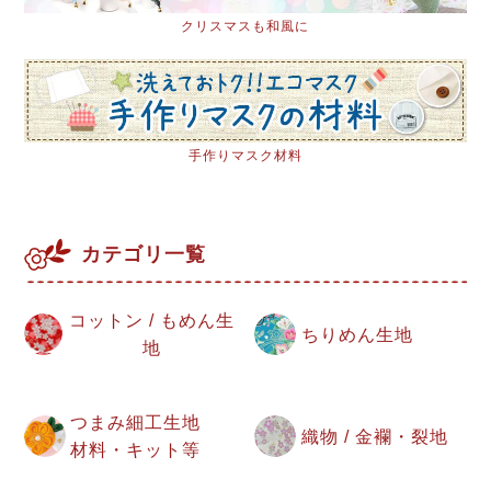
クリスマスも和風に
手作りマスク材料
カテゴリ一覧
コットン / もめん生
ちりめん生地
地
つまみ細工生地
織物 / 金襴・裂地
材料・キット等