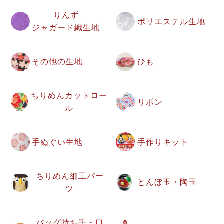
りんず
ポリエステル生地
ジャガード織生地
その他の生地
ひも
ちりめんカットロー
リボン
ル
手ぬぐい生地
手作りキット
ちりめん細工パー
とんぼ玉・陶玉
ツ
バッグ持ち手・口