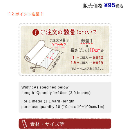
¥
95
販売価格
税込
[
2
ポイント進呈 ]
Width: As specified below
Length: Quantity 1=10cm (3.9 inches)
For 1 meter (1.1 yard) length
purchase quantity 10 (10cm x 10=100cm/1m)
素材・サイズ等