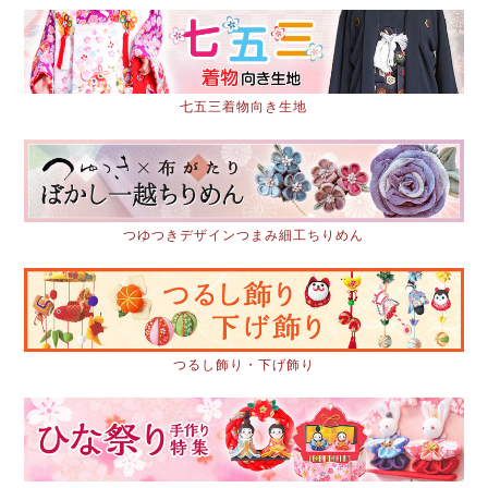
七五三着物向き生地
つゆつきデザインつまみ細工ちりめん
つるし飾り・下げ飾り