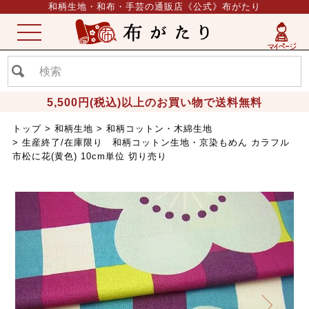
和柄生地・和布・手芸の通販店《公式》布がたり
ME
NU
5,500円(税込)以上のお買い物で送料無料
トップ
和柄生地
和柄コットン・木綿生地
生産終了/在庫限り 和柄コットン生地・京染もめん カラフル
市松に花(黄色) 10cm単位 切り売り