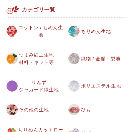
カテゴリ一覧
コットン / もめん生
ちりめん生地
地
つまみ細工生地
織物 / 金襴・裂地
材料・キット等
りんず
ポリエステル生地
ジャガード織生地
その他の生地
ひも
ちりめんカットロー