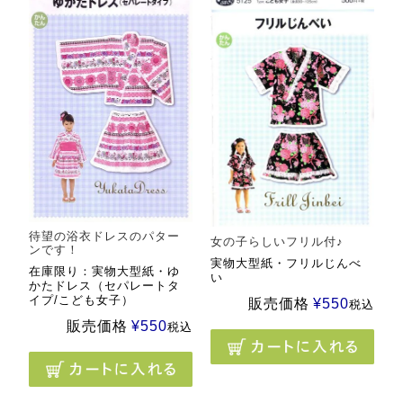
待望の浴衣ドレスのパター
女の子らしいフリル付♪
ンです！
実物大型紙・フリルじんべ
在庫限り：実物大型紙・ゆ
い
かたドレス（セパレートタ
イプ/こども女子）
販売価格
¥
550
税込
販売価格
¥
550
税込