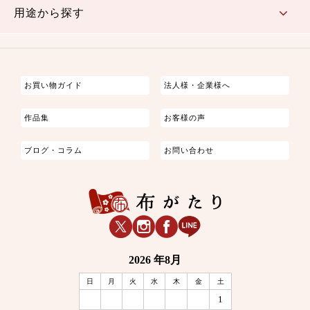
用途から探す
つまみ細工
ゆかた・じんべい
子供の着物
よさこい・舞台衣装
お祭り着
さむえ
エプロン・ホームウェア
ブラウス・シャツ・ワンピース
古ぶくさ
バッグ・ポーチ
インテリア
マスク
お買い物ガイド
法人様・企業様へ
作品集
お客様の声
ブログ・コラム
お問い合わせ