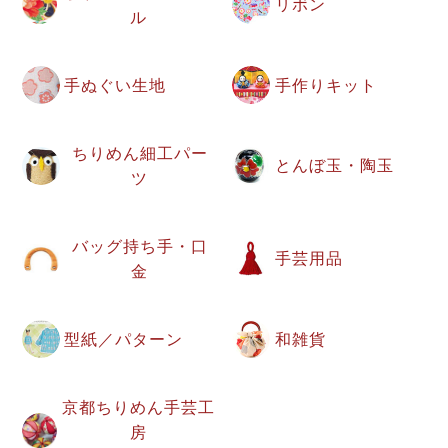
リボン
ル
手ぬぐい生地
手作りキット
ちりめん細工パー
とんぼ玉・陶玉
ツ
バッグ持ち手・口
手芸用品
金
型紙／パターン
和雑貨
京都ちりめん手芸工
房