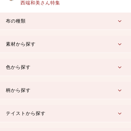
西端和美さん特集
布の種類
コットン／もめん生地
ちりめん生地
織物 金襴・裂地
りんず・ジャガード織生地
ポリエステル生地
その他の生地
ちりめんカットロール
リボン
素材から探す
コットン／木綿素材（混紡含む）
ポリエステル素材（混紡含む）
レーヨン素材
シルク素材
麻／リネン（混紡含む）
本掲載生地
色から探す
赤・ピンク
黄色・オレンジ
茶・ベージュ
緑
青・紺
紫
白・アイボリー
黒・グレイ
金・銀
多色使い
リバーシブル
柄から探す
さくら柄
梅柄
和風花柄
洋テイスト花柄
植物柄
伝統柄・古典柄
飛鳥・奈良文様
かすり柄
動物柄
縞・ストライプ
水玉・ドット
チェック・格子
小紋柄
無地
テイストから探す
古典的
かわいい
華やか
モダン
レトロ
ベーシック
しぶい
男柄
おしゃれ
なごみ
洋テイスト