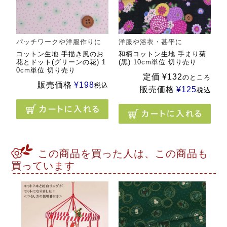
パッチワークや洋服作りに
洋服や浴衣・甚平に
コットン生地 手描き風のお
和柄コットン生地 手まり菊
花とドット(グリーンの花) 1
(黒) 10cm単位 切り売り
0cm単位 切り売り
定価
¥
132
のところ
販売価格
¥
198
税込
販売価格
¥
125
税込
この商品を買った人は、この商品も
買っています