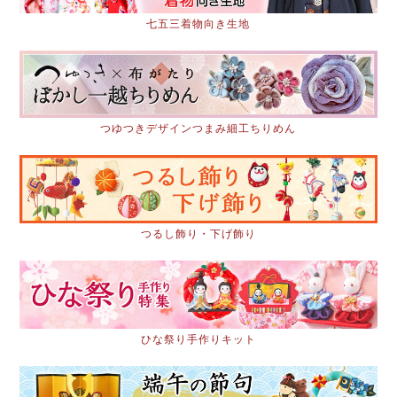
七五三着物向き生地
つゆつきデザインつまみ細工ちりめん
つるし飾り・下げ飾り
ひな祭り手作りキット