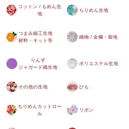
コットン / もめん生
ちりめん生地
地
つまみ細工生地
織物 / 金襴・裂地
材料・キット等
りんず
ポリエステル生地
ジャガード織生地
その他の生地
ひも
ちりめんカットロー
リボン
ル