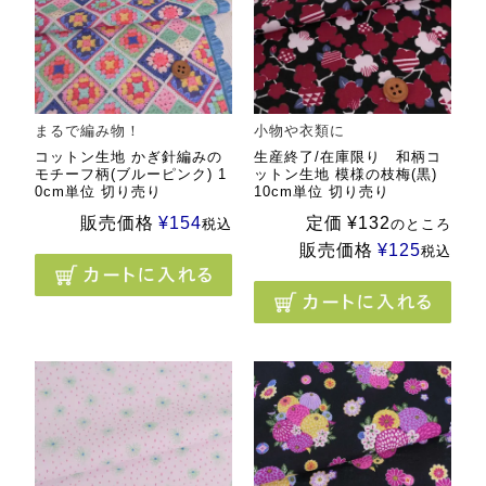
まるで編み物！
小物や衣類に
コットン生地 かぎ針編みの
生産終了/在庫限り 和柄コ
モチーフ柄(ブルーピンク) 1
ットン生地 模様の枝梅(黒)
0cm単位 切り売り
10cm単位 切り売り
販売価格
¥
154
定価
¥
132
税込
のところ
販売価格
¥
125
税込