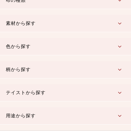
布の種類
コットン／もめん生地
ちりめん生地
織物 金襴・裂地
りんず・ジャガード織生地
ポリエステル生地
その他の生地
ちりめんカットロール
リボン
素材から探す
コットン／木綿素材（混紡含む）
ポリエステル素材（混紡含む）
レーヨン素材
シルク素材
麻／リネン（混紡含む）
本掲載生地
色から探す
赤・ピンク
黄色・オレンジ
茶・ベージュ
緑
青・紺
紫
白・アイボリー
黒・グレイ
金・銀
多色使い
リバーシブル
柄から探す
さくら柄
梅柄
和風花柄
洋テイスト花柄
植物柄
伝統柄・古典柄
飛鳥・奈良文様
かすり柄
動物柄
縞・ストライプ
水玉・ドット
チェック・格子
小紋柄
無地
テイストから探す
古典的
かわいい
華やか
モダン
レトロ
ベーシック
しぶい
男柄
おしゃれ
なごみ
洋テイスト
用途から探す
つまみ細工
ゆかた・じんべい
子供の着物
よさこい・舞台衣装
お祭り着
さむえ
エプロン・ホームウェア
ブラウス・シャツ・ワンピース
古ぶくさ
バッグ・ポーチ
インテリア
マスク