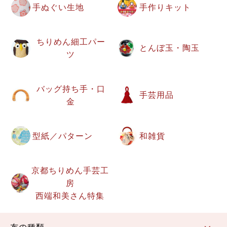
手ぬぐい生地
手作りキット
ちりめん細工パー
とんぼ玉・陶玉
ツ
バッグ持ち手・口
手芸用品
金
型紙／パターン
和雑貨
京都ちりめん手芸工
房
西端和美さん特集