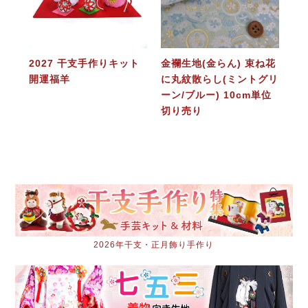
2027 干支手作りキット
金襴生地(金らん) 束ね花
開運福羊
に丸紋散らし(ミントグリ
ーン/ブルー) 10cm単位
切り売り
2026年干支・正月飾り手作り