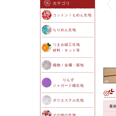
カテゴリ
コットン / もめん生地
ちりめん生地
つまみ細工生地
材料・キット等
織物 / 金襴・裂地
りんず
ジャガード織生地
ポリエステル生地
素
その他の生地