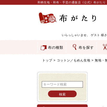
和柄生地・和布・手芸の通販店《公式》布がたり
いらっしゃいませ、
ゲスト
様さ
布の種類
布を探す
和柄生地
コットン／もめん生地
ちりめん生地
織物 金襴・裂地
りんず・ジャガード織生地
ポリエステル生地
服地
その他の生地
ちりめんカットロール
リボン
素材から探す
色から探す
柄から探す
テイストから探す
用途から探す
ち
刺
つ
動
ウ
バ
ア
押
カ
水
御
そ
トップ
コットン／もめん生地
無地・
検索