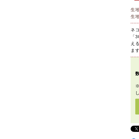
生
生
ネ
「3
え
ま