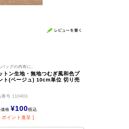
風バッグの内布に。
ットン生地・無地つむぎ風和色プ
ント(ベージュ) 10cm単位 切り売
品番号
110403
¥
100
税込
売価格
2
ポイント進呈 ]