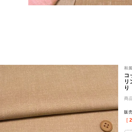
和
コ
リ
り
商
販
[