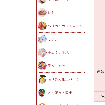
ひも
ちりめんカットロール
リボン
手ぬぐい生地
手作りキット
商品
ちりめん細工パーツ
とんぼ玉・陶玉
そ