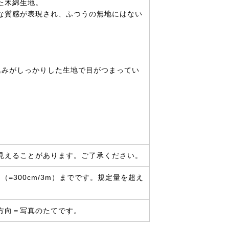
た木綿生地。
な質感が表現され、ふつうの無地にはない
込みがしっかりした生地で目がつまってい
見えることがあります。ご了承ください。
=300cm/3m）までです。規定量を超え
。
方向＝写真のたてです。