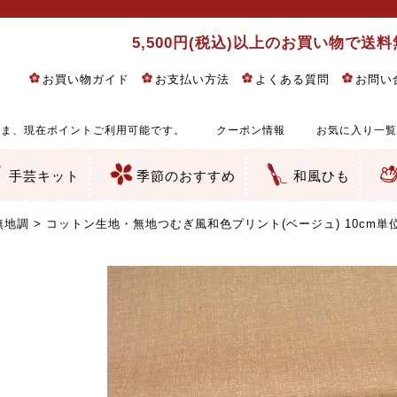
5,500円(税込)以上のお買い物で送
お買い物ガイド
お支払い方法
よくある質問
お問い
ま、現在ポイントご利用可能です。
クーポン情報
お気に入り一覧
手芸キット
季節のおすすめ
和風ひも
りめん細工・ちりめん手芸
し子・こぎん刺し
るし飾り・ひな祭り・端午の節句
物・干支
ェディング
ッグ・ポーチ・袋物
クセサリー・キーホルダー・根付類
絵・木目込み・手まり
ルトナージュ
引手芸
朱印帳
の他
和風花柄
モダン和風花柄
伝統柄
かすり柄
動物柄
縞・チェック・水玉など
その他の和風柄
洋風柄
グラデーション・ぼかし
無地・無地調
無地・手染めあづみ野木綿
ガーゼ生地
綿レース生地
つまみ細工向き
手ぬぐい
手芸用ちりめん
手芸用一越ちりめん
洗えるちりめん／ポリちりめん
正絹ちりめん／シルク
木綿ちりめん
オリジナル商品
西陣織 金襴・どんす類
西陣織 裂地・帯地
和柄りんず（綸子）生地・レーヨン
無地りんず（綸子）生地・レーヨン
ジャガード織
柄もの
無地・地模様
つまみ細工用カット済み生地
リネン／麻混生地
印伝調生地
たたみテープ／畳のへり
シルク生地
裏地
キュプラ・チュール
ゆかた・じんべい向き生地
つまみ細工生地・材料・キット等
七五三に～お子さまの着物向き生地
干支・正月手芸
つるしびな・つるし飾り
ひな祭り手作りキット
端午の節句手作りキット
鬼滅の刃・呪術廻戦特集
京都ちりめん手芸工房より・西端和美先生特集
コットン／木綿素材（混紡含む）
ポリエステル素材（混紡含む）
レーヨン素材
シルク素材
麻／リネン（混紡含む）
本掲載生地
赤・ピンク
黄色・オレンジ
茶・ベージュ
緑
青・紺
紫
白・アイボリー
黒・グレイ
金・銀
多色使い
リバーシブル
さくら柄
梅柄
和風花柄
洋テイスト花柄
植物柄
伝統柄・古典柄
飛鳥・奈良文様
かすり柄
動物柄
縞・ストライプ
水玉・ドット
チェック・格子
小紋柄
無地
古典的
かわいい
華やか
モダン
レトロ
ベーシック
しぶい
男柄
おしゃれ
なごみ
洋テイスト
つまみ細工
ゆかた・じんべい
子供の着物
ベビー袴&上着セット
よさこい・舞台衣装
お祭り着
さむえ
エプロン・ホームウェア
ブラウス・シャツ・ワンピース
古ぶくさ
バッグ・ポーチ
インテリア
マスク
ひな祭りちりめんキット
縁起物(ふくろう、まり、瓢箪
髪飾り・アクセサリー
根付・ストラップ・キーホ
巾着・がま口等
タペストリー
人形・動物
干支
その他
ふきん
コースター・ランチョンマ
バッグ・ポーチ類
その他
刺し子布（布のみ）
刺し子糸
つるしびな・つるし飾り
ひな祭り
端午の節句
動物
干支
リングピロー
ウェディングベア・ウエル
アクセサリー
ウェルカムボード
バッグ類
ポーチ類
ペンケース・メガネケース
コインケース
その他のケース・袋物
アクセサリー・髪飾り
キーホルダー・根付・スト
押絵
木目込み
手まり
たたみへり・たたみシート
ドールチャーム
編み物
刺しゅう
タペストリー
ビーズ手芸
布ぞうり
クリスマス・ハロウィン
その他のキット
夏休み手作り特集
ちりめん・木綿丸ひも
江戸打ちひも
人五・人八紐
メタリックヤーン／ひも
その他のひも
無地調
コットン生地・無地つむぎ風和色プリント(ベージュ) 10cm単