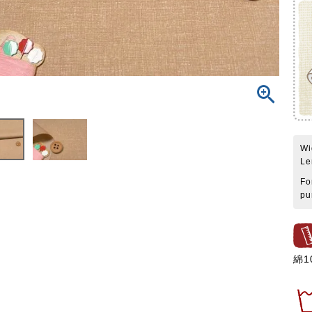
Wi
Le
Fo
pu
綿1