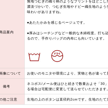
無地つむぎの織り柄のようなプリントをほどこし
濃淡づかいで、つむぎ生地やドビー織生地のよう
味わいがありますね。
●あたたかみを感じるベージュです。
商品案内
●厚みはシーチングなど一般的な木綿程度。打ち
るので、手作りバッグの内布にも向いています。
画像について
お使いのモニタや環境により、実物と色が違って
ネコポス/メール便はひと続きで数量およそ「30」（
備考
る場合は宅配便に変更して送らせていただきます
の他ご注意
生地の上のボタンは直径約2cmです。生地のたて