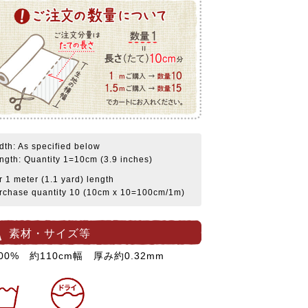
dth: As specified below
ngth: Quantity 1=10cm (3.9 inches)
r 1 meter (1.1 yard) length
rchase quantity 10 (10cm x 10=100cm/1m)
素材・サイズ等
00% 約110cm幅 厚み約0.32mm