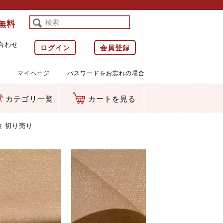
料無料
合わせ
ログイン
会員登録
マイページ
パスワードをお忘れの場合
カテゴリ一覧
カートを見る
等)
ルダー
ット類
カムマスコット
ラップ
位 切り売り