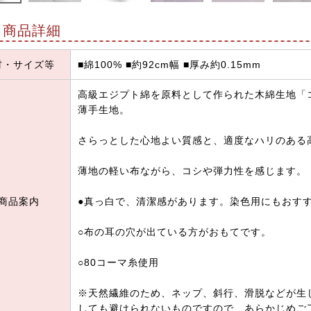
商品詳細
材・サイズ等
■綿100% ■約92cm幅 ■厚み約0.15mm
高級エジプト綿を原料として作られた木綿生地「
薄手生地。
さらっとした心地よい質感と、適度なハリのある
薄地の軽い布ながら、コシや弾力性を感じます。
商品案内
●真っ白で、清潔感があります。染色用にもおす
○布の耳の穴が出ている方がおもてです。
○80コーマ糸使用
※天然繊維のため、ネップ、斜行、滑脱などが生
しても避けられないものですので、あらかじめご