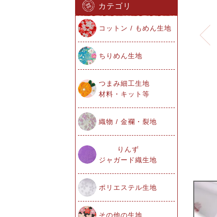
カテゴリ
コットン / もめん生地
ちりめん生地
つまみ細工生地
材料・キット等
織物 / 金襴・裂地
りんず
ジャガード織生地
ポリエステル生地
その他の生地