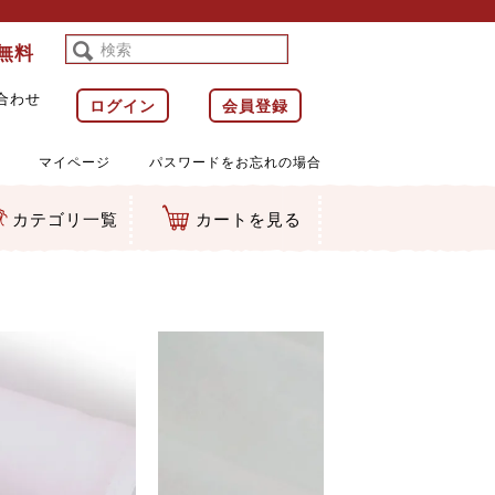
料無料
合わせ
ログイン
会員登録
マイページ
パスワードをお忘れの場合
カテゴリ一覧
カートを見る
等)
ルダー
ット類
カムマスコット
ラップ