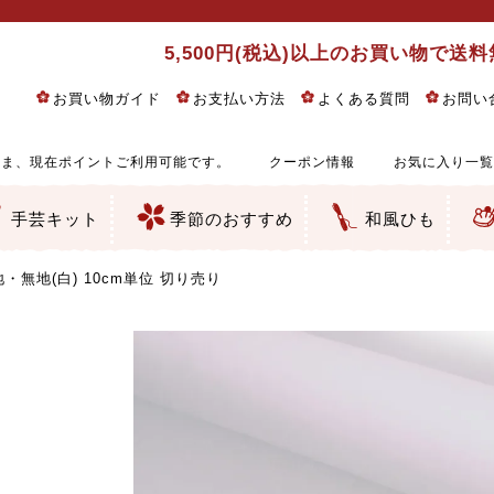
5,500円(税込)以上のお買い物で送
お買い物ガイド
お支払い方法
よくある質問
お問い
ま、現在ポイントご利用可能です。
クーポン情報
お気に入り一覧
手芸キット
季節のおすすめ
和風ひも
りめん細工・ちりめん手芸
し子・こぎん刺し
るし飾り・ひな祭り・端午の節句
物・干支
ェディング
ッグ・ポーチ・袋物
クセサリー・キーホルダー・根付類
絵・木目込み・手まり
ルトナージュ
引手芸
朱印帳
の他
和風花柄
モダン和風花柄
伝統柄
かすり柄
動物柄
縞・チェック・水玉など
その他の和風柄
洋風柄
グラデーション・ぼかし
無地・無地調
無地・手染めあづみ野木綿
ガーゼ生地
綿レース生地
つまみ細工向き
手ぬぐい
手芸用ちりめん
手芸用一越ちりめん
洗えるちりめん／ポリちりめん
正絹ちりめん／シルク
木綿ちりめん
オリジナル商品
西陣織 金襴・どんす類
西陣織 裂地・帯地
和柄りんず（綸子）生地・レーヨン
無地りんず（綸子）生地・レーヨン
ジャガード織
柄もの
無地・地模様
つまみ細工用カット済み生地
リネン／麻混生地
印伝調生地
たたみテープ／畳のへり
シルク生地
裏地
キュプラ・チュール
ゆかた・じんべい向き生地
つまみ細工生地・材料・キット等
七五三に～お子さまの着物向き生地
干支・正月手芸
つるしびな・つるし飾り
ひな祭り手作りキット
端午の節句手作りキット
鬼滅の刃・呪術廻戦特集
京都ちりめん手芸工房より・西端和美先生特集
コットン／木綿素材（混紡含む）
ポリエステル素材（混紡含む）
レーヨン素材
シルク素材
麻／リネン（混紡含む）
本掲載生地
赤・ピンク
黄色・オレンジ
茶・ベージュ
緑
青・紺
紫
白・アイボリー
黒・グレイ
金・銀
多色使い
リバーシブル
さくら柄
梅柄
和風花柄
洋テイスト花柄
植物柄
伝統柄・古典柄
飛鳥・奈良文様
かすり柄
動物柄
縞・ストライプ
水玉・ドット
チェック・格子
小紋柄
無地
古典的
かわいい
華やか
モダン
レトロ
ベーシック
しぶい
男柄
おしゃれ
なごみ
洋テイスト
つまみ細工
ゆかた・じんべい
子供の着物
ベビー袴&上着セット
よさこい・舞台衣装
お祭り着
さむえ
エプロン・ホームウェア
ブラウス・シャツ・ワンピース
古ぶくさ
バッグ・ポーチ
インテリア
マスク
ひな祭りちりめんキット
縁起物(ふくろう、まり、瓢箪
髪飾り・アクセサリー
根付・ストラップ・キーホ
巾着・がま口等
タペストリー
人形・動物
干支
その他
ふきん
コースター・ランチョンマ
バッグ・ポーチ類
その他
刺し子布（布のみ）
刺し子糸
つるしびな・つるし飾り
ひな祭り
端午の節句
動物
干支
リングピロー
ウェディングベア・ウエル
アクセサリー
ウェルカムボード
バッグ類
ポーチ類
ペンケース・メガネケース
コインケース
その他のケース・袋物
アクセサリー・髪飾り
キーホルダー・根付・スト
押絵
木目込み
手まり
たたみへり・たたみシート
ドールチャーム
編み物
刺しゅう
タペストリー
ビーズ手芸
布ぞうり
クリスマス・ハロウィン
その他のキット
夏休み手作り特集
ちりめん・木綿丸ひも
江戸打ちひも
人五・人八紐
メタリックヤーン／ひも
その他のひも
無地(白) 10cm単位 切り売り