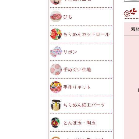
ひも
素
ちりめんカットロール
リボン
手ぬぐい生地
手作りキット
ちりめん細工パーツ
とんぼ玉・陶玉