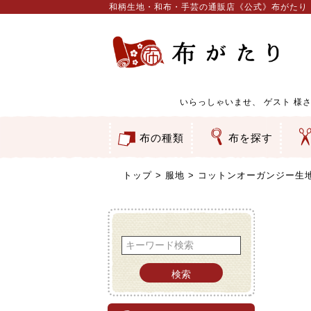
和柄生地・和布・手芸の通販店《公式》布がたり
いらっしゃいませ、
ゲスト
様さ
布の種類
布を探す
和柄生地
コットン／もめん生地
ちりめん生地
織物 金襴・裂地
りんず・ジャガード織生地
ポリエステル生地
服地
その他の生地
ちりめんカットロール
リボン
素材から探す
色から探す
柄から探す
テイストから探す
用途から探す
ち
刺
つ
動
ウ
バ
ア
押
カ
水
御
そ
トップ
服地
コットンオーガンジー生地・
検索