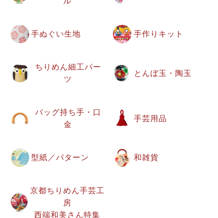
ル
手ぬぐい生地
手作りキット
ちりめん細工パー
とんぼ玉・陶玉
ツ
バッグ持ち手・口
手芸用品
金
型紙／パターン
和雑貨
京都ちりめん手芸工
房
西端和美さん特集