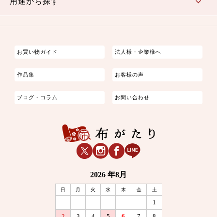
用途から探す
つまみ細工
ゆかた・じんべい
子供の着物
よさこい・舞台衣装
お祭り着
さむえ
エプロン・ホームウェア
ブラウス・シャツ・ワンピース
古ぶくさ
バッグ・ポーチ
インテリア
マスク
お買い物ガイド
法人様・企業様へ
作品集
お客様の声
ブログ・コラム
お問い合わせ