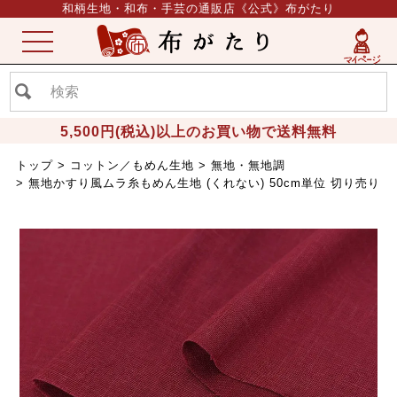
和柄生地・和布・手芸の通販店《公式》布がたり
ME
NU
5,500円(税込)以上のお買い物で送料無料
トップ
コットン／もめん生地
無地・無地調
無地かすり風ムラ糸もめん生地 (くれない) 50cm単位 切り売り