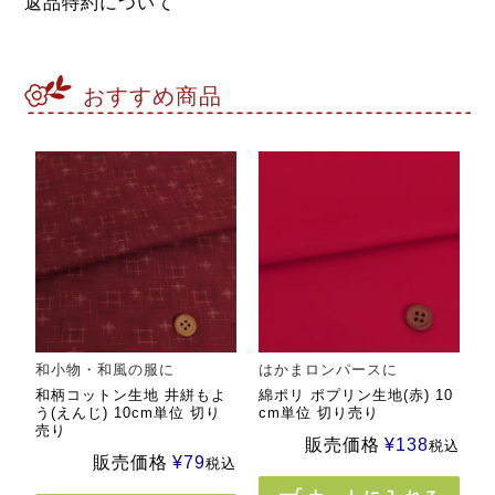
返品特約について
おすすめ商品
和小物・和風の服に
はかまロンパースに
和柄コットン生地 井絣もよ
綿ポリ ポプリン生地(赤) 10
う(えんじ) 10cm単位 切り
cm単位 切り売り
売り
販売価格
¥
138
税込
販売価格
¥
79
税込