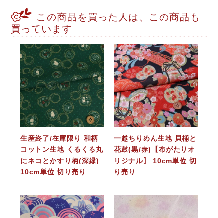
この商品を買った人は、この商品も
買っています
生産終了/在庫限り 和柄
一越ちりめん生地 貝桶と
コットン生地 くるくる丸
花鼓(黒/赤)【布がたりオ
にネコとかすり柄(深緑)
リジナル】 10cm単位 切
10cm単位 切り売り
り売り