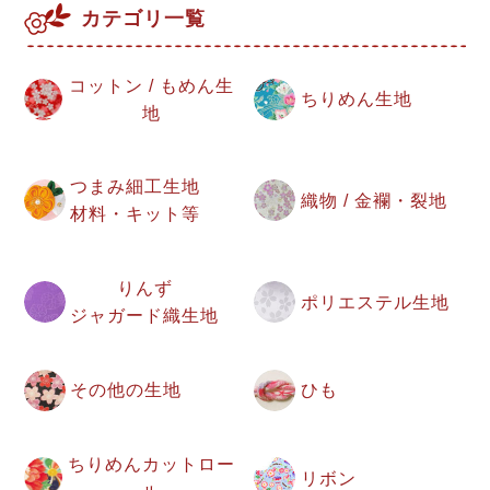
カテゴリ一覧
コットン / もめん生
ちりめん生地
地
つまみ細工生地
織物 / 金襴・裂地
材料・キット等
りんず
ポリエステル生地
ジャガード織生地
その他の生地
ひも
ちりめんカットロー
リボン