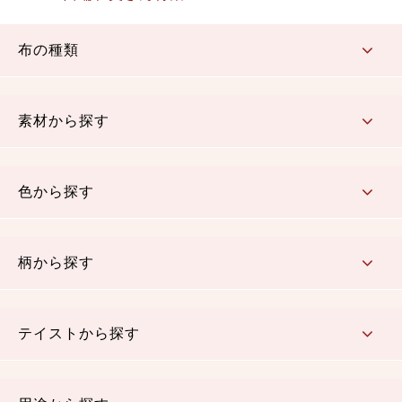
布の種類
コットン／もめん生地
ちりめん生地
織物 金襴・裂地
りんず・ジャガード織生地
ポリエステル生地
その他の生地
ちりめんカットロール
リボン
素材から探す
コットン／木綿素材（混紡含む）
ポリエステル素材（混紡含む）
レーヨン素材
シルク素材
麻／リネン（混紡含む）
本掲載生地
色から探す
赤・ピンク
黄色・オレンジ
茶・ベージュ
緑
青・紺
紫
白・アイボリー
黒・グレイ
金・銀
多色使い
リバーシブル
柄から探す
さくら柄
梅柄
和風花柄
洋テイスト花柄
植物柄
伝統柄・古典柄
飛鳥・奈良文様
かすり柄
動物柄
縞・ストライプ
水玉・ドット
チェック・格子
小紋柄
無地
テイストから探す
古典的
かわいい
華やか
モダン
レトロ
ベーシック
しぶい
男柄
おしゃれ
なごみ
洋テイスト