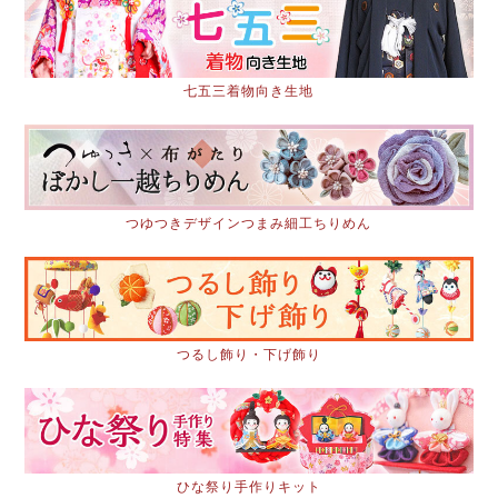
七五三着物向き生地
つゆつきデザインつまみ細工ちりめん
つるし飾り・下げ飾り
ひな祭り手作りキット