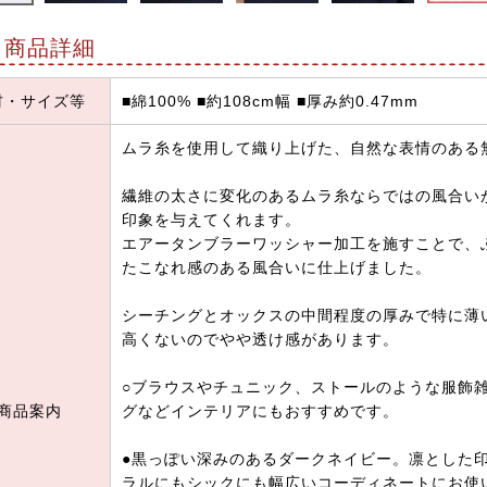
商品詳細
材・サイズ等
■綿100% ■約108cm幅 ■厚み約0.47mm
ムラ糸を使用して織り上げた、自然な表情のある
繊維の太さに変化のあるムラ糸ならではの風合い
印象を与えてくれます。
エアータンブラーワッシャー加工を施すことで、
たこなれ感のある風合いに仕上げました。
シーチングとオックスの中間程度の厚みで特に薄
高くないのでやや透け感があります。
○ブラウスやチュニック、ストールのような服飾
商品案内
グなどインテリアにもおすすめです。
●黒っぽい深みのあるダークネイビー。凛とした
ラルにもシックにも幅広いコーディネートにお使