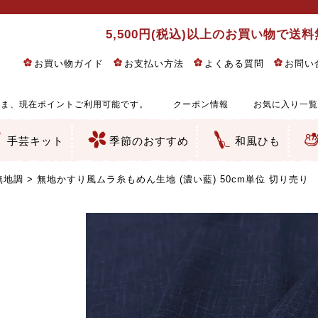
5,500円(税込)以上のお買い物で送
お買い物ガイド
お支払い方法
よくある質問
お問い
ま、現在ポイントご利用可能です。
クーポン情報
お気に入り一覧
手芸キット
季節のおすすめ
和風ひも
りめん細工・ちりめん手芸
し子・こぎん刺し
るし飾り・ひな祭り・端午の節句
物・干支
ェディング
ッグ・ポーチ・袋物
クセサリー・キーホルダー・根付類
絵・木目込み・手まり
ルトナージュ
引手芸
朱印帳
の他
和風花柄
モダン和風花柄
伝統柄
かすり柄
動物柄
縞・チェック・水玉など
その他の和風柄
洋風柄
グラデーション・ぼかし
無地・無地調
無地・手染めあづみ野木綿
ガーゼ生地
綿レース生地
つまみ細工向き
手ぬぐい
手芸用ちりめん
手芸用一越ちりめん
洗えるちりめん／ポリちりめん
正絹ちりめん／シルク
木綿ちりめん
オリジナル商品
西陣織 金襴・どんす類
西陣織 裂地・帯地
和柄りんず（綸子）生地・レーヨン
無地りんず（綸子）生地・レーヨン
ジャガード織
柄もの
無地・地模様
つまみ細工用カット済み生地
リネン／麻混生地
印伝調生地
たたみテープ／畳のへり
シルク生地
裏地
キュプラ・チュール
ゆかた・じんべい向き生地
つまみ細工生地・材料・キット等
七五三に～お子さまの着物向き生地
干支・正月手芸
つるしびな・つるし飾り
ひな祭り手作りキット
端午の節句手作りキット
鬼滅の刃・呪術廻戦特集
京都ちりめん手芸工房より・西端和美先生特集
コットン／木綿素材（混紡含む）
ポリエステル素材（混紡含む）
レーヨン素材
シルク素材
麻／リネン（混紡含む）
本掲載生地
赤・ピンク
黄色・オレンジ
茶・ベージュ
緑
青・紺
紫
白・アイボリー
黒・グレイ
金・銀
多色使い
リバーシブル
さくら柄
梅柄
和風花柄
洋テイスト花柄
植物柄
伝統柄・古典柄
飛鳥・奈良文様
かすり柄
動物柄
縞・ストライプ
水玉・ドット
チェック・格子
小紋柄
無地
古典的
かわいい
華やか
モダン
レトロ
ベーシック
しぶい
男柄
おしゃれ
なごみ
洋テイスト
つまみ細工
ゆかた・じんべい
子供の着物
ベビー袴&上着セット
よさこい・舞台衣装
お祭り着
さむえ
エプロン・ホームウェア
ブラウス・シャツ・ワンピース
古ぶくさ
バッグ・ポーチ
インテリア
マスク
ひな祭りちりめんキット
縁起物(ふくろう、まり、瓢箪
髪飾り・アクセサリー
根付・ストラップ・キーホ
巾着・がま口等
タペストリー
人形・動物
干支
その他
ふきん
コースター・ランチョンマ
バッグ・ポーチ類
その他
刺し子布（布のみ）
刺し子糸
つるしびな・つるし飾り
ひな祭り
端午の節句
動物
干支
リングピロー
ウェディングベア・ウエル
アクセサリー
ウェルカムボード
バッグ類
ポーチ類
ペンケース・メガネケース
コインケース
その他のケース・袋物
アクセサリー・髪飾り
キーホルダー・根付・スト
押絵
木目込み
手まり
たたみへり・たたみシート
ドールチャーム
編み物
刺しゅう
タペストリー
ビーズ手芸
布ぞうり
クリスマス・ハロウィン
その他のキット
夏休み手作り特集
ちりめん・木綿丸ひも
江戸打ちひも
人五・人八紐
メタリックヤーン／ひも
その他のひも
無地調
無地かすり風ムラ糸もめん生地 (濃い藍) 50cm単位 切り売り