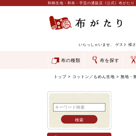
和柄生地・和布・手芸の通販店《公式》布がたり
いらっしゃいませ、
ゲスト
様さ
布の種類
布を探す
和柄生地
コットン／もめん生地
ちりめん生地
織物 金襴・裂地
りんず・ジャガード織生地
ポリエステル生地
服地
その他の生地
ちりめんカットロール
リボン
素材から探す
色から探す
柄から探す
テイストから探す
用途から探す
ち
刺
つ
動
ウ
バ
ア
押
カ
水
御
そ
トップ
コットン／もめん生地
無地・
検索