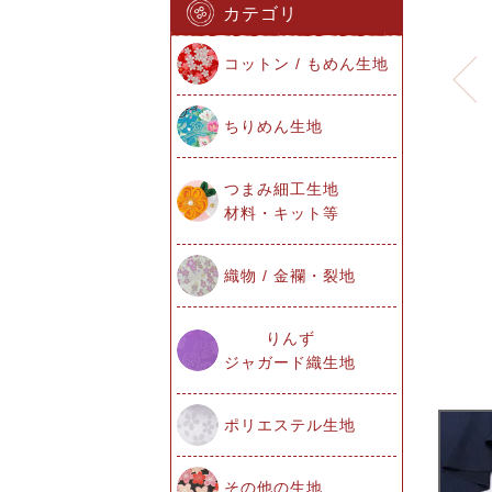
カテゴリ
コットン / もめん生地
ちりめん生地
つまみ細工生地
材料・キット等
織物 / 金襴・裂地
りんず
ジャガード織生地
ポリエステル生地
その他の生地