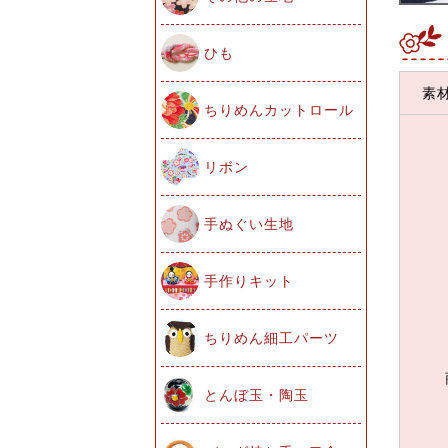
ひも
素
ちりめんカットロール
リボン
手ぬぐい生地
手作りキット
ちりめん細工パーツ
とんぼ玉・陶玉