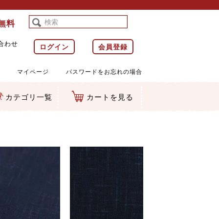
料無料
合わせ
ログイン
会員登録
マイページ
パスワードをお忘れの場合
カテゴリ一覧
カートを見る
等)
ルダー
ット類
カムマスコット
ラップ