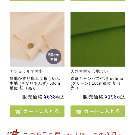
ナチュラルで素朴
天然素材が心地よい
無地かすり風ムラ糸もめん
綿麻キャンバス生地 echino
生地 (きなりあんず) 50cm
(グリーン) 10cm単位 切り
単位 切り売り
売り
販売価格
¥
638
販売価格
¥
198
税込
税込