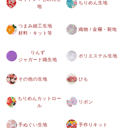
ちりめん生地
地
つまみ細工生地
織物 / 金襴・裂地
材料・キット等
りんず
ポリエステル生地
ジャガード織生地
その他の生地
ひも
ちりめんカットロー
リボン
ル
手ぬぐい生地
手作りキット