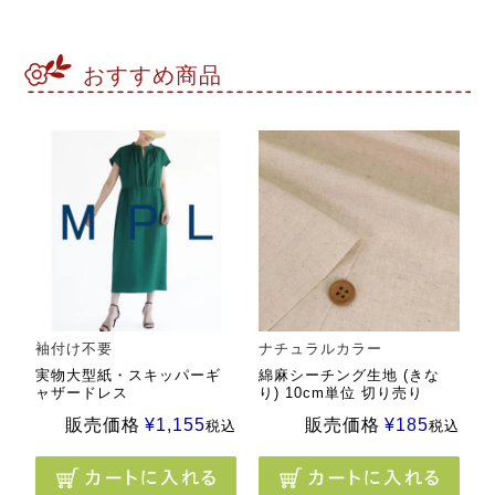
おすすめ商品
袖付け不要
ナチュラルカラー
実物大型紙・スキッパーギ
綿麻シーチング生地 (きな
ャザードレス
り) 10cm単位 切り売り
販売価格
¥
1,155
販売価格
¥
185
税込
税込