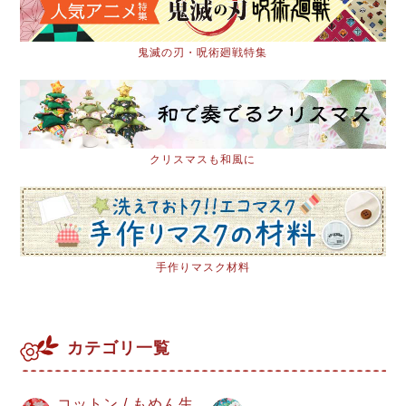
鬼滅の刃・呪術廻戦特集
クリスマスも和風に
手作りマスク材料
カテゴリ一覧
コットン / もめん生