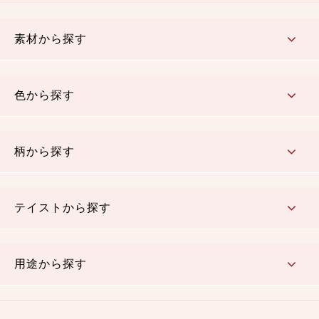
コットン／もめん生地
ちりめん生地
織物 金襴・裂地
りんず・ジャガード織生地
ポリエステル生地
その他の生地
ちりめんカットロール
リボン
素材から探す
コットン／木綿素材（混紡含む）
ポリエステル素材（混紡含む）
レーヨン素材
シルク素材
麻／リネン（混紡含む）
本掲載生地
色から探す
赤・ピンク
黄色・オレンジ
茶・ベージュ
緑
青・紺
紫
白・アイボリー
黒・グレイ
金・銀
多色使い
リバーシブル
柄から探す
さくら柄
梅柄
和風花柄
洋テイスト花柄
植物柄
伝統柄・古典柄
飛鳥・奈良文様
かすり柄
動物柄
縞・ストライプ
水玉・ドット
チェック・格子
小紋柄
無地
テイストから探す
古典的
かわいい
華やか
モダン
レトロ
ベーシック
しぶい
男柄
おしゃれ
なごみ
洋テイスト
用途から探す
つまみ細工
ゆかた・じんべい
子供の着物
よさこい・舞台衣装
お祭り着
さむえ
エプロン・ホームウェア
ブラウス・シャツ・ワンピース
古ぶくさ
バッグ・ポーチ
インテリア
マスク