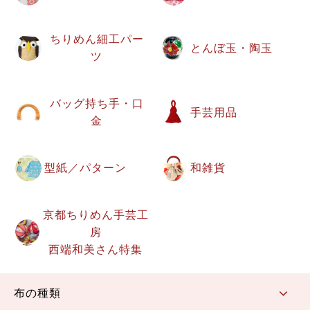
ちりめん細工パー
とんぼ玉・陶玉
ツ
バッグ持ち手・口
手芸用品
金
型紙／パターン
和雑貨
京都ちりめん手芸工
房
西端和美さん特集
布の種類