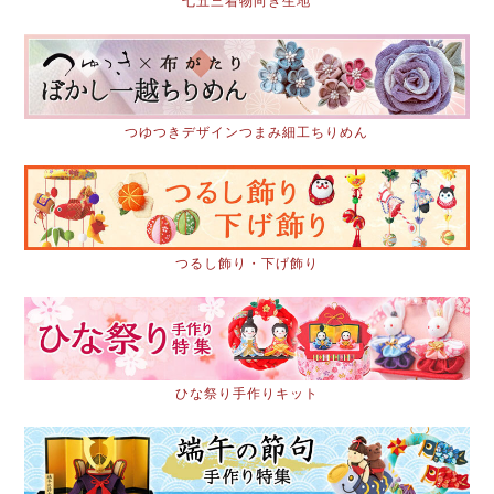
七五三着物向き生地
つゆつきデザインつまみ細工ちりめん
つるし飾り・下げ飾り
ひな祭り手作りキット