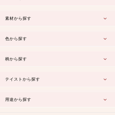
コットン／もめん生地
ちりめん生地
織物 金襴・裂地
りんず・ジャガード織生地
ポリエステル生地
その他の生地
ちりめんカットロール
リボン
素材から探す
コットン／木綿素材（混紡含む）
ポリエステル素材（混紡含む）
レーヨン素材
シルク素材
麻／リネン（混紡含む）
本掲載生地
色から探す
赤・ピンク
黄色・オレンジ
茶・ベージュ
緑
青・紺
紫
白・アイボリー
黒・グレイ
金・銀
多色使い
リバーシブル
柄から探す
さくら柄
梅柄
和風花柄
洋テイスト花柄
植物柄
伝統柄・古典柄
飛鳥・奈良文様
かすり柄
動物柄
縞・ストライプ
水玉・ドット
チェック・格子
小紋柄
無地
テイストから探す
古典的
かわいい
華やか
モダン
レトロ
ベーシック
しぶい
男柄
おしゃれ
なごみ
洋テイスト
用途から探す
つまみ細工
ゆかた・じんべい
子供の着物
よさこい・舞台衣装
お祭り着
さむえ
エプロン・ホームウェア
ブラウス・シャツ・ワンピース
古ぶくさ
バッグ・ポーチ
インテリア
マスク