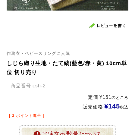
作務衣・ベビースリングに人気
しじら織り生地・たて縞(藍色/赤・黄) 10cm単
位 切り売り
商品番号
csh-2
定価
¥
151
のところ
¥
145
販売価格
税込
[
3
ポイント進呈 ]