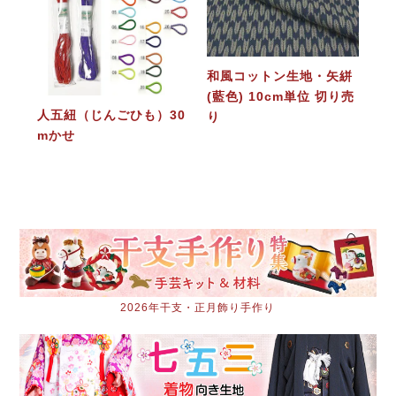
和風コットン生地・矢絣
(藍色) 10cm単位 切り売
人五紐（じんごひも）30
り
mかせ
2026年干支・正月飾り手作り