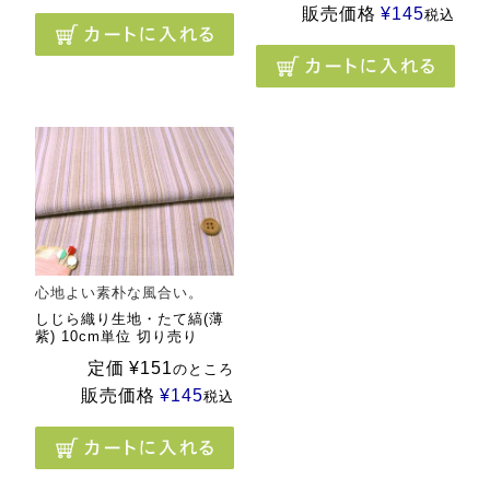
販売価格
¥
145
税込
心地よい素朴な風合い。
しじら織り生地・たて縞(薄
紫) 10cm単位 切り売り
定価
¥
151
のところ
販売価格
¥
145
税込