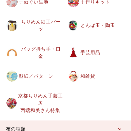
手ぬぐい生地
手作りキット
ちりめん細工パー
とんぼ玉・陶玉
ツ
バッグ持ち手・口
手芸用品
金
型紙／パターン
和雑貨
京都ちりめん手芸工
房
西端和美さん特集
布の種類