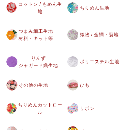
コットン / もめん生
ちりめん生地
地
つまみ細工生地
織物 / 金襴・裂地
材料・キット等
りんず
ポリエステル生地
ジャガード織生地
その他の生地
ひも
ちりめんカットロー
リボン
ル