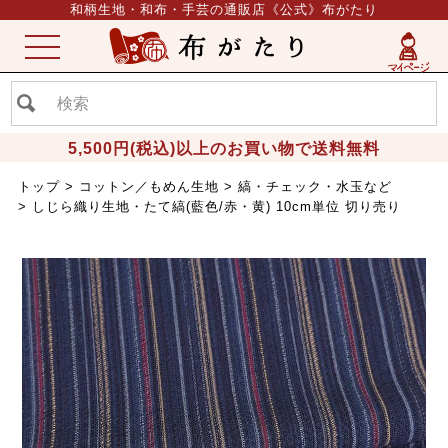
和柄生地・和布・手芸の通販店《公式》布がたり
ME
NU
5,500円(税込)以上のお買い物で送料無料
トップ
コットン／もめん生地
縞・チェック・水玉など
しじら織り生地・たて縞(藍色/赤・黄) 10cm単位 切り売り