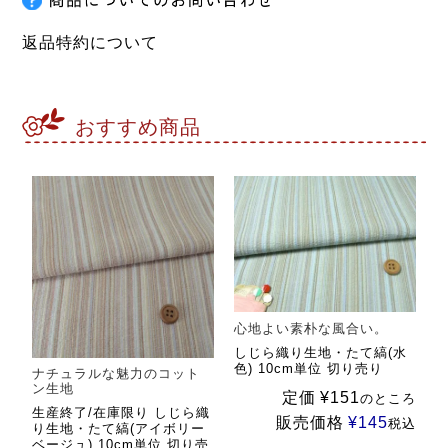
返品特約について
おすすめ商品
心地よい素朴な風合い。
しじら織り生地・たて縞(水
色) 10cm単位 切り売り
ナチュラルな魅力のコット
ン生地
定価
¥
151
のところ
生産終了/在庫限り しじら織
販売価格
¥
145
税込
り生地・たて縞(アイボリー
ベージュ) 10cm単位 切り売