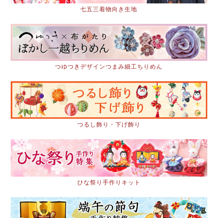
七五三着物向き生地
つゆつきデザインつまみ細工ちりめん
つるし飾り・下げ飾り
ひな祭り手作りキット