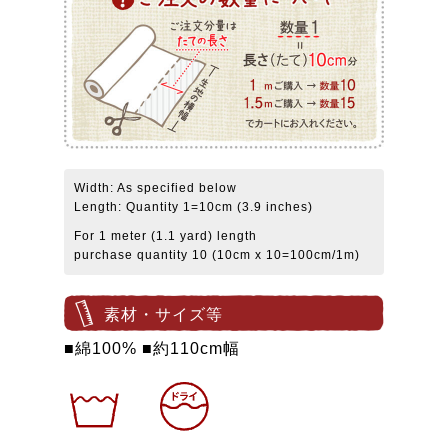
Width: As specified below
Length: Quantity 1=10cm (3.9 inches)
For 1 meter (1.1 yard) length
purchase quantity 10 (10cm x 10=100cm/1m)
素材・サイズ等
■綿100% ■約110cm幅