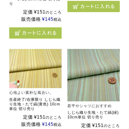
り
定価
¥
151
のところ
販売価格
¥
145
税込
心地よい素朴な風合い。
生産終了/在庫限り しじら織
り生地・たて縞(黄色) 10cm
甚平やシャツにおすすめ
単位 切り売り
しじら織り生地・たて縞(緑)
定価
¥
151
10cm単位 切り売り
のところ
販売価格
¥
145
税込
定価
¥
151
のところ