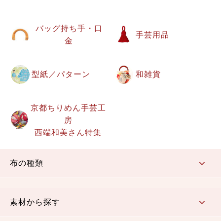
バッグ持ち手・口
手芸用品
金
型紙／パターン
和雑貨
京都ちりめん手芸工
房
西端和美さん特集
布の種類
コットン／もめん生地
ちりめん生地
織物 金襴・裂地
りんず・ジャガード織生地
ポリエステル生地
その他の生地
ちりめんカットロール
リボン
素材から探す