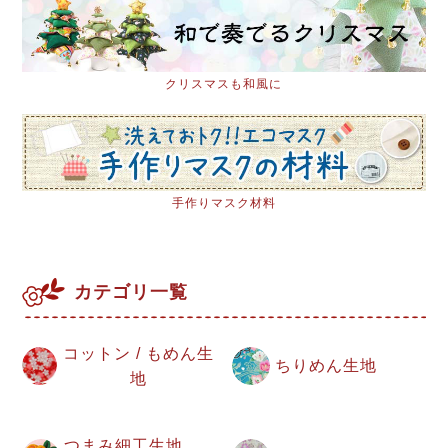
クリスマスも和風に
手作りマスク材料
カテゴリ一覧
コットン / もめん生
ちりめん生地
地
つまみ細工生地