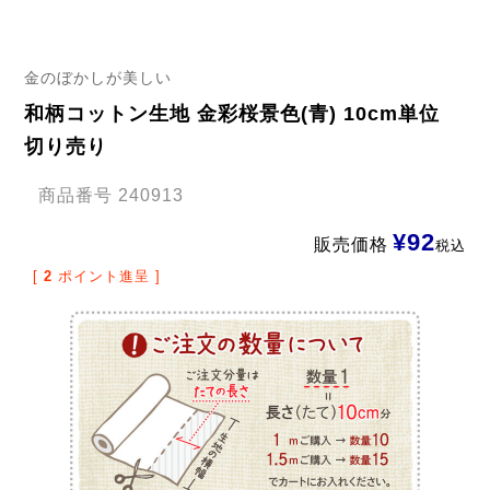
金のぼかしが美しい
和柄コットン生地 金彩桜景色(青) 10cm単位
切り売り
商品番号
240913
¥
92
販売価格
税込
[
2
ポイント進呈 ]