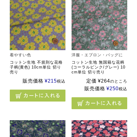
着やすい色
洋服・エプロン・バッグに
コットン生地 不規則な花格
コットン生地 無国籍な花柄
子柄(黄色) 10cm単位 切り
(コーラルピンク/グレー) 10
売り
cm単位 切り売り
販売価格
¥
215
定価
¥
264
税込
のところ
販売価格
¥
250
税込