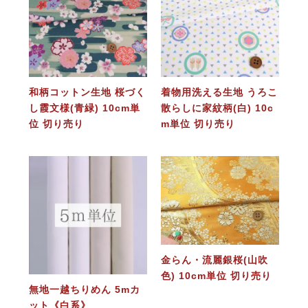
和柄コットン生地 桜づく
着物用洗える生地 うろこ
し霞文様(青緑) 10cm単
散らしに家紋柄(白) 10c
位 切り売り
m単位 切り売り
金らん・流麗銀桜(山吹
色) 10cm単位 切り売り
無地一越ちりめん 5mカ
ット《白系》