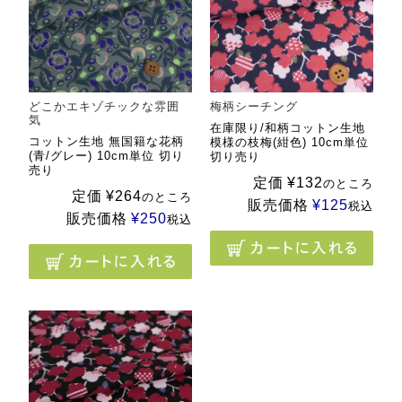
どこかエキゾチックな雰囲
梅柄シーチング
気
在庫限り/和柄コットン生地
コットン生地 無国籍な花柄
模様の枝梅(紺色) 10cm単位
(青/グレー) 10cm単位 切り
切り売り
売り
定価
¥
132
のところ
定価
¥
264
のところ
販売価格
¥
125
税込
販売価格
¥
250
税込