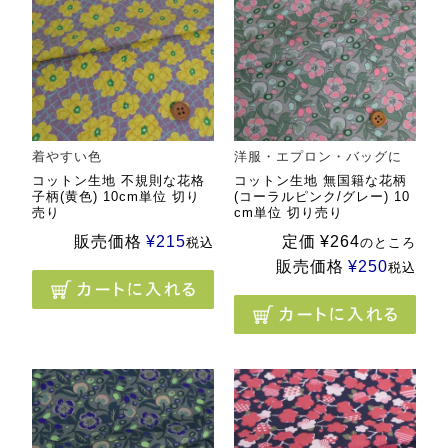
着やすい色
洋服・エプロン・バッグに
コットン生地 不規則な花格
コットン生地 無国籍な花柄
子柄(黄色) 10cm単位 切り
(コーラルピンク/グレー) 10
売り
cm単位 切り売り
販売価格
¥
215
定価
¥
264
税込
のところ
販売価格
¥
250
税込