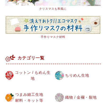
クリスマスも和風に
手作りマスク材料
カテゴリ一覧
コットン / もめん生
ちりめん生地
地
つまみ細工生地
織物 / 金襴・裂地
材料・キット等