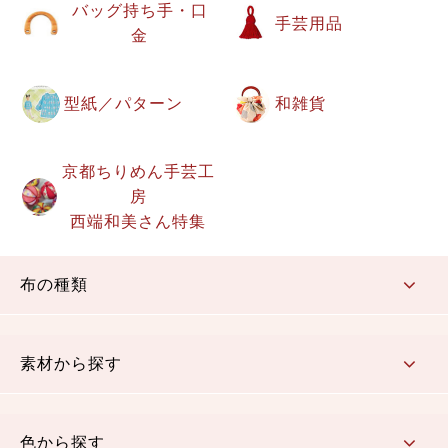
バッグ持ち手・口
手芸用品
金
型紙／パターン
和雑貨
京都ちりめん手芸工
房
西端和美さん特集
布の種類
コットン／もめん生地
ちりめん生地
織物 金襴・裂地
りんず・ジャガード織生地
ポリエステル生地
その他の生地
ちりめんカットロール
リボン
素材から探す
コットン／木綿素材（混紡含む）
ポリエステル素材（混紡含む）
レーヨン素材
シルク素材
麻／リネン（混紡含む）
本掲載生地
色から探す