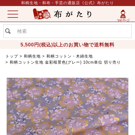
和柄生地・和布・手芸の通販店《公式》布がたり
ME
NU
5,500円(税込)以上のお買い物で送料無料
トップ
和柄生地
和柄コットン・木綿生地
和柄コットン生地 金彩桜景色(グレー) 10cm単位 切り売り