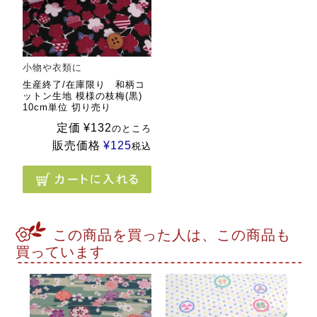
小物や衣類に
生産終了/在庫限り 和柄コ
ットン生地 模様の枝梅(黒)
10cm単位 切り売り
定価
¥
132
のところ
販売価格
¥
125
税込
この商品を買った人は、この商品も
買っています