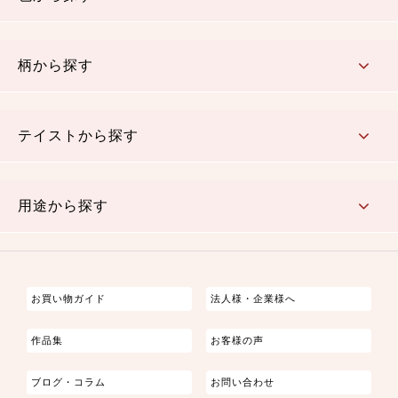
赤・ピンク
黄色・オレンジ
茶・ベージュ
緑
青・紺
紫
白・アイボリー
黒・グレイ
金・銀
多色使い
リバーシブル
柄から探す
さくら柄
梅柄
和風花柄
洋テイスト花柄
植物柄
伝統柄・古典柄
飛鳥・奈良文様
かすり柄
動物柄
縞・ストライプ
水玉・ドット
チェック・格子
小紋柄
無地
テイストから探す
古典的
かわいい
華やか
モダン
レトロ
ベーシック
しぶい
男柄
おしゃれ
なごみ
洋テイスト
用途から探す
つまみ細工
ゆかた・じんべい
子供の着物
よさこい・舞台衣装
お祭り着
さむえ
エプロン・ホームウェア
ブラウス・シャツ・ワンピース
古ぶくさ
バッグ・ポーチ
インテリア
マスク
お買い物ガイド
法人様・企業様へ
作品集
お客様の声
ブログ・コラム
お問い合わせ