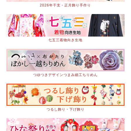
2026年干支・正月飾り手作り
七五三着物向き生地
つゆつきデザインつまみ細工ちりめん
つるし飾り・下げ飾り