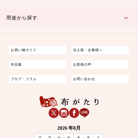
古典的
かわいい
華やか
モダン
レトロ
ベーシック
しぶい
男柄
おしゃれ
なごみ
洋テイスト
用途から探す
つまみ細工
ゆかた・じんべい
子供の着物
よさこい・舞台衣装
お祭り着
さむえ
エプロン・ホームウェア
ブラウス・シャツ・ワンピース
古ぶくさ
バッグ・ポーチ
インテリア
マスク
お買い物ガイド
法人様・企業様へ
作品集
お客様の声
ブログ・コラム
お問い合わせ