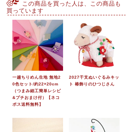
この商品を買った人は、この商品も
買っています
一越ちりめん生地 無地2
2027干支ぬいぐるみキッ
0色セット/約22×20cm
ト 椿飾りのひつじさん
（つまみ細工簡単レシピ
&プチおまけ付）【ネコ
ポス送料無料】