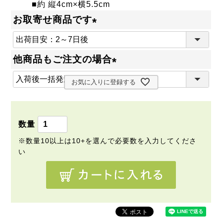
■約 縦4cm×横5.5cm
お取寄せ商品です
(
必
他商品もご注文の場合
須
(
)
お気に入りに登録する
必
須
)