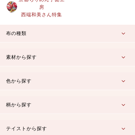
房
西端和美さん特集
布の種類
コットン／もめん生地
ちりめん生地
織物 金襴・裂地
りんず・ジャガード織生地
ポリエステル生地
その他の生地
ちりめんカットロール
リボン
素材から探す
コットン／木綿素材（混紡含む）
ポリエステル素材（混紡含む）
レーヨン素材
シルク素材
麻／リネン（混紡含む）
本掲載生地
色から探す
赤・ピンク
黄色・オレンジ
茶・ベージュ
緑
青・紺
紫
白・アイボリー
黒・グレイ
金・銀
多色使い
リバーシブル
柄から探す
さくら柄
梅柄
和風花柄
洋テイスト花柄
植物柄
伝統柄・古典柄
飛鳥・奈良文様
かすり柄
動物柄
縞・ストライプ
水玉・ドット
チェック・格子
小紋柄
無地
テイストから探す