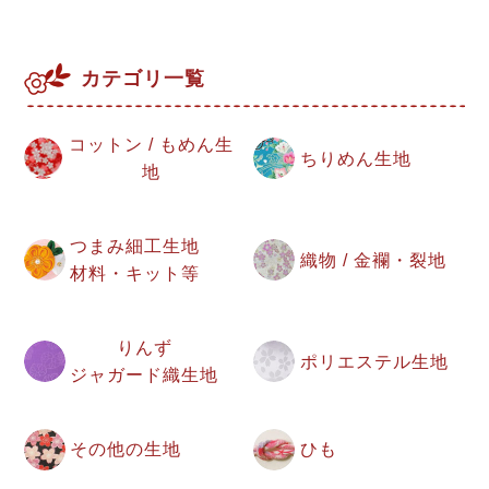
カテゴリ一覧
コットン / もめん生
ちりめん生地
地
つまみ細工生地
織物 / 金襴・裂地
材料・キット等
りんず
ポリエステル生地
ジャガード織生地
その他の生地
ひも