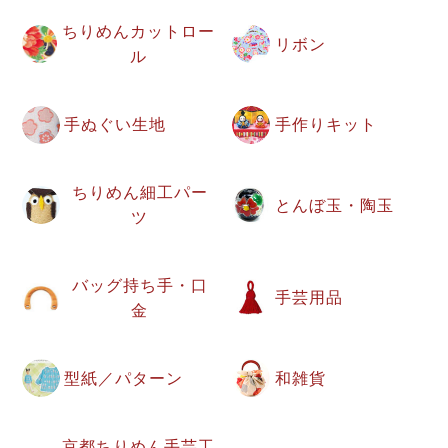
ちりめんカットロー
リボン
ル
手ぬぐい生地
手作りキット
ちりめん細工パー
とんぼ玉・陶玉
ツ
バッグ持ち手・口
手芸用品
金
型紙／パターン
和雑貨
京都ちりめん手芸工