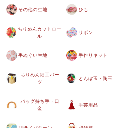
その他の生地
ひも
ちりめんカットロー
リボン
ル
手ぬぐい生地
手作りキット
ちりめん細工パー
とんぼ玉・陶玉
ツ
バッグ持ち手・口
手芸用品
金
型紙／パターン
和雑貨