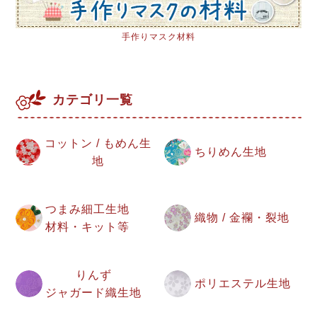
手作りマスク材料
カテゴリ一覧
コットン / もめん生
ちりめん生地
地
つまみ細工生地
織物 / 金襴・裂地
材料・キット等
りんず
ポリエステル生地
ジャガード織生地