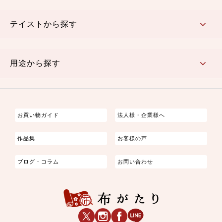
さくら柄
梅柄
和風花柄
洋テイスト花柄
植物柄
伝統柄・古典柄
飛鳥・奈良文様
かすり柄
動物柄
縞・ストライプ
水玉・ドット
チェック・格子
小紋柄
無地
テイストから探す
古典的
かわいい
華やか
モダン
レトロ
ベーシック
しぶい
男柄
おしゃれ
なごみ
洋テイスト
用途から探す
つまみ細工
ゆかた・じんべい
子供の着物
よさこい・舞台衣装
お祭り着
さむえ
エプロン・ホームウェア
ブラウス・シャツ・ワンピース
古ぶくさ
バッグ・ポーチ
インテリア
マスク
お買い物ガイド
法人様・企業様へ
作品集
お客様の声
ブログ・コラム
お問い合わせ