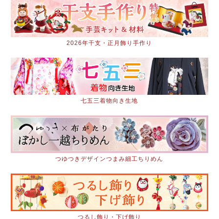
2026年干支・正月飾り手作り
七五三着物向き生地
つゆつきデザインつまみ細工ちりめん
つるし飾り・下げ飾り