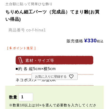
土台額に貼って簡単ひな飾り
ちりめん細工パーツ（完成品）てまり雛(お買
い得品)
商品番号
co-f-hina1
¥
330
販売価格
税込
[
6
ポイント進呈 ]
素材・サイズ等
■約 各 縦5cm×横5cm
お気に入りに登録する
ネコポス/メール便OK