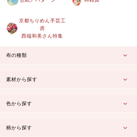
京都ちりめん手芸工
房
西端和美さん特集
布の種類
コットン／もめん生地
ちりめん生地
織物 金襴・裂地
りんず・ジャガード織生地
ポリエステル生地
その他の生地
ちりめんカットロール
リボン
素材から探す
コットン／木綿素材（混紡含む）
ポリエステル素材（混紡含む）
レーヨン素材
シルク素材
麻／リネン（混紡含む）
本掲載生地
色から探す
赤・ピンク
黄色・オレンジ
茶・ベージュ
緑
青・紺
紫
白・アイボリー
黒・グレイ
金・銀
多色使い
リバーシブル
柄から探す