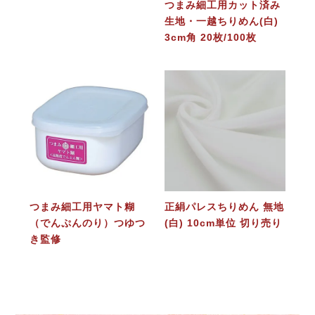
つまみ細工用カット済み
生地・一越ちりめん(白)
3cm角 20枚/100枚
つまみ細工用ヤマト糊
正絹パレスちりめん 無地
（でんぷんのり）つゆつ
(白) 10cm単位 切り売り
き監修