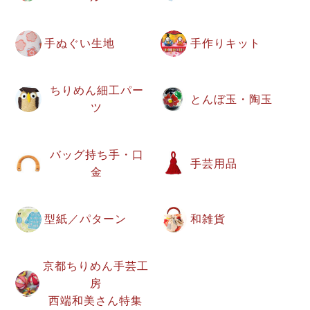
手ぬぐい生地
手作りキット
ちりめん細工パー
とんぼ玉・陶玉
ツ
バッグ持ち手・口
手芸用品
金
型紙／パターン
和雑貨
京都ちりめん手芸工
房
西端和美さん特集