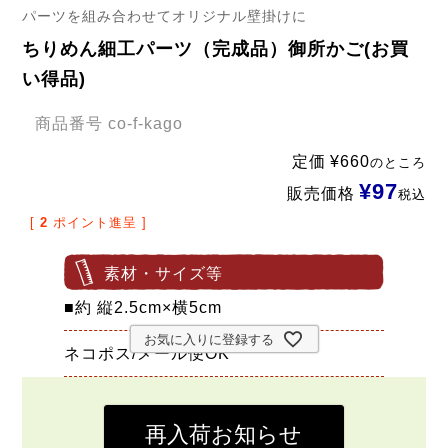
パーツを組み合わせてオリジナル壁掛けに
ちりめん細工パーツ（完成品）御所かご(お買
い得品)
商品番号
co-f-kago
定価
¥
660
のところ
¥
97
販売価格
税込
[
2
ポイント進呈 ]
素材・サイズ等
■約 縦2.5cm×横5cm
お気に入りに登録する
ネコポス/メール便OK
再入荷お知らせ