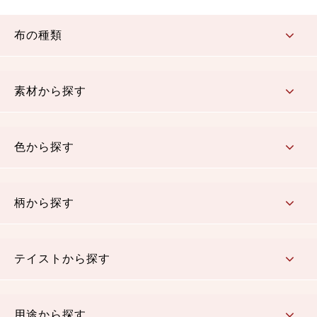
布の種類
コットン／もめん生地
ちりめん生地
織物 金襴・裂地
りんず・ジャガード織生地
ポリエステル生地
その他の生地
ちりめんカットロール
リボン
素材から探す
コットン／木綿素材（混紡含む）
ポリエステル素材（混紡含む）
レーヨン素材
シルク素材
麻／リネン（混紡含む）
本掲載生地
色から探す
赤・ピンク
黄色・オレンジ
茶・ベージュ
緑
青・紺
紫
白・アイボリー
黒・グレイ
金・銀
多色使い
リバーシブル
柄から探す
さくら柄
梅柄
和風花柄
洋テイスト花柄
植物柄
伝統柄・古典柄
飛鳥・奈良文様
かすり柄
動物柄
縞・ストライプ
水玉・ドット
チェック・格子
小紋柄
無地
テイストから探す
古典的
かわいい
華やか
モダン
レトロ
ベーシック
しぶい
男柄
おしゃれ
なごみ
洋テイスト
用途から探す