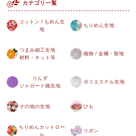
カテゴリ一覧
コットン / もめん生
ちりめん生地
地
つまみ細工生地
織物 / 金襴・裂地
材料・キット等
りんず
ポリエステル生地
ジャガード織生地
その他の生地
ひも
ちりめんカットロー
リボン
ル