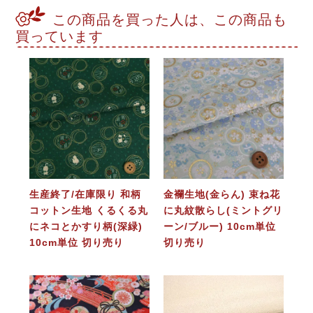
この商品を買った人は、この商品も
買っています
生産終了/在庫限り 和柄
金襴生地(金らん) 束ね花
コットン生地 くるくる丸
に丸紋散らし(ミントグリ
にネコとかすり柄(深緑)
ーン/ブルー) 10cm単位
10cm単位 切り売り
切り売り