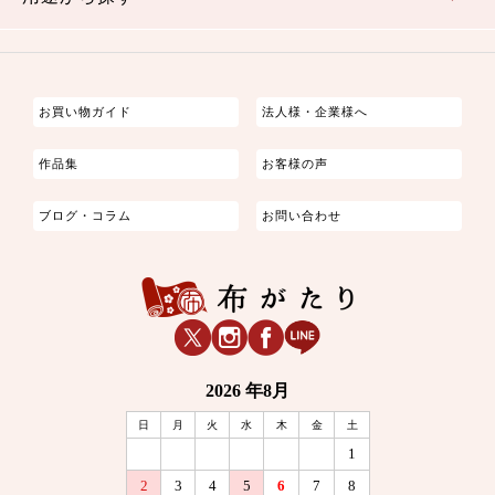
つまみ細工
ゆかた・じんべい
子供の着物
よさこい・舞台衣装
お祭り着
さむえ
エプロン・ホームウェア
ブラウス・シャツ・ワンピース
古ぶくさ
バッグ・ポーチ
インテリア
マスク
お買い物ガイド
法人様・企業様へ
作品集
お客様の声
ブログ・コラム
お問い合わせ