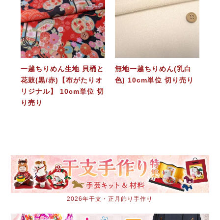
一越ちりめん生地 貝桶と
無地一越ちりめん(乳白
花鼓(黒/赤)【布がたりオ
色) 10cm単位 切り売り
リジナル】 10cm単位 切
り売り
2026年干支・正月飾り手作り