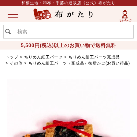
和柄生地・和布・手芸の通販店《公式》布がたり
ME
NU
5,500円(税込)以上のお買い物で送料無料
トップ
ちりめん細工パーツ
ちりめん細工パーツ完成品
その他
ちりめん細工パーツ（完成品）御所かご(お買い得品)