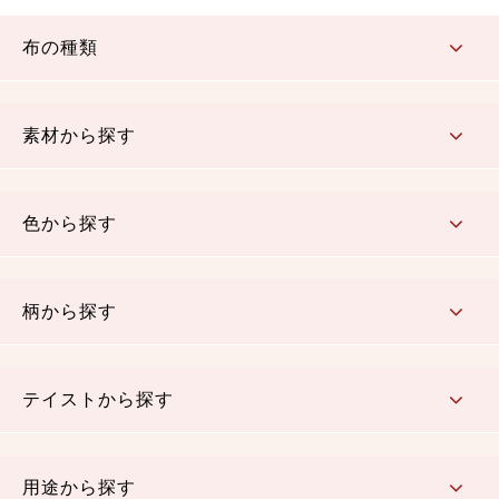
布の種類
コットン／もめん生地
ちりめん生地
織物 金襴・裂地
りんず・ジャガード織生地
ポリエステル生地
その他の生地
ちりめんカットロール
リボン
素材から探す
コットン／木綿素材（混紡含む）
ポリエステル素材（混紡含む）
レーヨン素材
シルク素材
麻／リネン（混紡含む）
本掲載生地
色から探す
赤・ピンク
黄色・オレンジ
茶・ベージュ
緑
青・紺
紫
白・アイボリー
黒・グレイ
金・銀
多色使い
リバーシブル
柄から探す
さくら柄
梅柄
和風花柄
洋テイスト花柄
植物柄
伝統柄・古典柄
飛鳥・奈良文様
かすり柄
動物柄
縞・ストライプ
水玉・ドット
チェック・格子
小紋柄
無地
テイストから探す
古典的
かわいい
華やか
モダン
レトロ
ベーシック
しぶい
男柄
おしゃれ
なごみ
洋テイスト
用途から探す