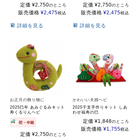
定価
¥
2,750
定価
¥
2,750
のところ
のところ
販売価格
¥
2,475
販売価格
¥
2,475
税込
税込
詳細を見る
詳細を見る
お正月の飾り物に
かわいい夫婦ヘビ
2025巳年 あみぐるみキット
2025干支手作りキット しあ
寿くるりんヘビ
わせ福寿の巳
定価
¥
1,848
のところ
販売価格
¥
1,755
税込
定価
¥
2,750
のところ