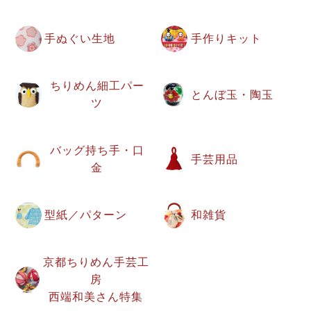
手ぬぐい生地
手作りキット
ちりめん細工パー
とんぼ玉・陶玉
ツ
バッグ持ち手・口
手芸用品
金
型紙／パターン
和雑貨
京都ちりめん手芸工
房
西端和美さん特集