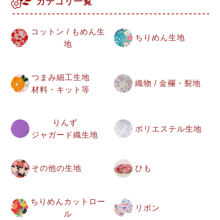
カテゴリ一覧
コットン / もめん生
ちりめん生地
地
つまみ細工生地
織物 / 金襴・裂地
材料・キット等
りんず
ポリエステル生地
ジャガード織生地
その他の生地
ひも
ちりめんカットロー
リボン
ル