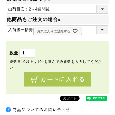
(
必
他商品もご注文の場合
須
(
)
お気に入りに登録する
必
須
)