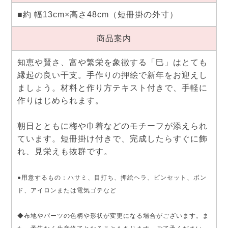
■約 幅13cm×高さ48cm（短冊掛の外寸）
商品案内
知恵や賢さ、富や繁栄を象徴する「巳」はとても
縁起の良い干支。手作りの押絵で新年をお迎えし
ましょう。材料と作り方テキスト付きで、手軽に
作りはじめられます。
朝日とともに梅や巾着などのモチーフが添えられ
ています。短冊掛け付きで、完成したらすぐに飾
れ、見栄えも抜群です。
●用意するもの：ハサミ、目打ち、押絵ヘラ、ピンセット、ボン
ド、アイロンまたは電気ゴテなど
◆布地やパーツの色柄や形状が変更になる場合がございます。ま