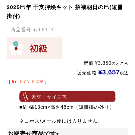
2025巳年 干支押絵キット 招福朝日の巳(短冊
掛付)
商品番号
tg-h8113
定価
¥
3,850
のところ
¥
3,657
販売価格
税込
[
67
ポイント進呈 ]
素材・サイズ等
■約 幅13cm×高さ48cm（短冊掛の外寸）
ネコポス/メール便には入りません。
お取寄せ商品です