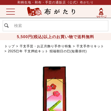
和柄生地・和布・手芸の通販店《公式》布がたり
ME
NU
5,500円(税込)以上のお買い物で送料無料
トップ
干支手芸・お正月飾り手作り特集
干支手作りキット
2025巳年 干支押絵キット 招福朝日の巳(短冊掛付)