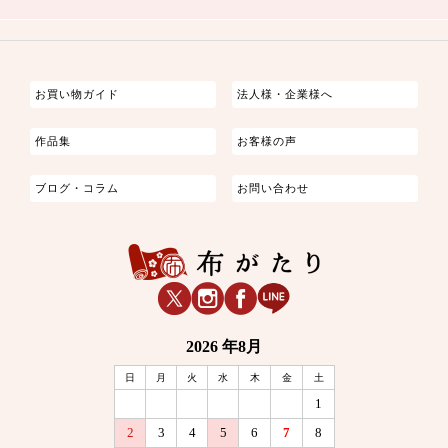
つまみ細工
ゆかた・じんべい
子供の着物
よさこい・舞台衣装
お祭り着
さむえ
エプロン・ホームウェア
ブラウス・シャツ・ワンピース
古ぶくさ
バッグ・ポーチ
インテリア
マスク
お買い物ガイド
法人様・企業様へ
作品集
お客様の声
ブログ・コラム
お問い合わせ