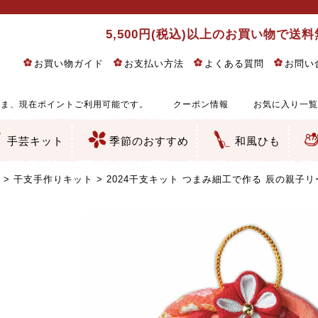
5,500円(税込)以上のお買い物で送
お買い物ガイド
お支払い方法
よくある質問
お問い
ま、現在ポイントご利用可能です。
クーポン情報
お気に入り一覧
手芸キット
季節のおすすめ
和風ひも
りめん細工・ちりめん手芸
し子・こぎん刺し
るし飾り・ひな祭り・端午の節句
物・干支
ェディング
ッグ・ポーチ・袋物
クセサリー・キーホルダー・根付類
絵・木目込み・手まり
ルトナージュ
引手芸
朱印帳
の他
和風花柄
モダン和風花柄
伝統柄
かすり柄
動物柄
縞・チェック・水玉など
その他の和風柄
洋風柄
グラデーション・ぼかし
無地・無地調
無地・手染めあづみ野木綿
ガーゼ生地
綿レース生地
つまみ細工向き
手ぬぐい
手芸用ちりめん
手芸用一越ちりめん
洗えるちりめん／ポリちりめん
正絹ちりめん／シルク
木綿ちりめん
オリジナル商品
西陣織 金襴・どんす類
西陣織 裂地・帯地
和柄りんず（綸子）生地・レーヨン
無地りんず（綸子）生地・レーヨン
ジャガード織
柄もの
無地・地模様
つまみ細工用カット済み生地
リネン／麻混生地
印伝調生地
たたみテープ／畳のへり
シルク生地
裏地
キュプラ・チュール
ゆかた・じんべい向き生地
つまみ細工生地・材料・キット等
七五三に～お子さまの着物向き生地
干支・正月手芸
つるしびな・つるし飾り
ひな祭り手作りキット
端午の節句手作りキット
鬼滅の刃・呪術廻戦特集
京都ちりめん手芸工房より・西端和美先生特集
コットン／木綿素材（混紡含む）
ポリエステル素材（混紡含む）
レーヨン素材
シルク素材
麻／リネン（混紡含む）
本掲載生地
赤・ピンク
黄色・オレンジ
茶・ベージュ
緑
青・紺
紫
白・アイボリー
黒・グレイ
金・銀
多色使い
リバーシブル
さくら柄
梅柄
和風花柄
洋テイスト花柄
植物柄
伝統柄・古典柄
飛鳥・奈良文様
かすり柄
動物柄
縞・ストライプ
水玉・ドット
チェック・格子
小紋柄
無地
古典的
かわいい
華やか
モダン
レトロ
ベーシック
しぶい
男柄
おしゃれ
なごみ
洋テイスト
つまみ細工
ゆかた・じんべい
子供の着物
ベビー袴&上着セット
よさこい・舞台衣装
お祭り着
さむえ
エプロン・ホームウェア
ブラウス・シャツ・ワンピース
古ぶくさ
バッグ・ポーチ
インテリア
マスク
ひな祭りちりめんキット
縁起物(ふくろう、まり、瓢箪
髪飾り・アクセサリー
根付・ストラップ・キーホ
巾着・がま口等
タペストリー
人形・動物
干支
その他
ふきん
コースター・ランチョンマ
バッグ・ポーチ類
その他
刺し子布（布のみ）
刺し子糸
つるしびな・つるし飾り
ひな祭り
端午の節句
動物
干支
リングピロー
ウェディングベア・ウエル
アクセサリー
ウェルカムボード
バッグ類
ポーチ類
ペンケース・メガネケース
コインケース
その他のケース・袋物
アクセサリー・髪飾り
キーホルダー・根付・スト
押絵
木目込み
手まり
たたみへり・たたみシート
ドールチャーム
編み物
刺しゅう
タペストリー
ビーズ手芸
布ぞうり
クリスマス・ハロウィン
その他のキット
夏休み手作り特集
ちりめん・木綿丸ひも
江戸打ちひも
人五・人八紐
メタリックヤーン／ひも
その他のひも
干支手作りキット
2024干支キット つまみ細工で作る 辰の親子リ