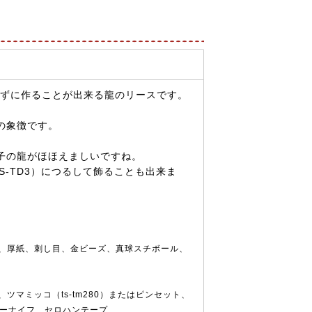
わずに作ることが出来る龍のリースです。
の象徴です。
子の龍がほほえましいですね。
S-TD3）につるして飾ることも出来ま
、厚紙、刺し目、金ビーズ、真球スチボール、
マミッコ（ts-tm280）またはピンセット、
ターナイフ、セロハンテープ