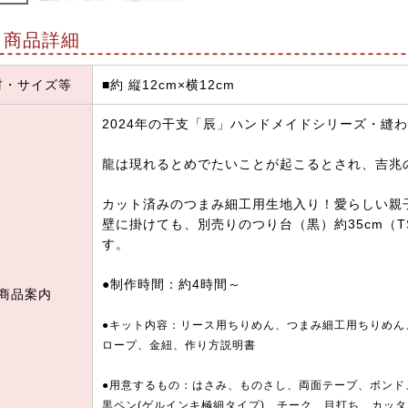
商品詳細
材・サイズ等
■約 縦12cm×横12cm
2024年の干支「辰」ハンドメイドシリーズ・縫
龍は現れるとめでたいことが起こるとされ、吉兆
カット済みのつまみ細工用生地入り！愛らしい親
壁に掛けても、別売りのつり台（黒）約35cm（T
す。
●制作時間：約4時間～
商品案内
●キット内容：リース用ちりめん、つまみ細工用ちりめん
ロープ、金紐、作り方説明書
●用意するもの：はさみ、ものさし、両面テープ、ボンド、ツ
黒ペン(ゲルインキ極細タイプ)、チーク、目打ち、カッ