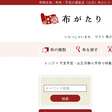
和柄生地・和布・手芸の通販店《公式》布がたり
いらっしゃいませ、
ゲスト
様さ
布の種類
布を探す
和柄生地
コットン／もめん生地
ちりめん生地
織物 金襴・裂地
りんず・ジャガード織生地
ポリエステル生地
服地
その他の生地
ちりめんカットロール
リボン
素材から探す
色から探す
柄から探す
テイストから探す
用途から探す
ち
刺
つ
動
ウ
バ
ア
押
カ
水
御
そ
トップ
干支手芸・お正月飾り手作り特集
検索