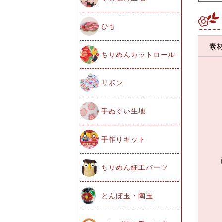
ひも
素
ちりめんカットロール
リボン
手ぬぐい生地
手作りキット
ちりめん細工パーツ
とんぼ玉・陶玉