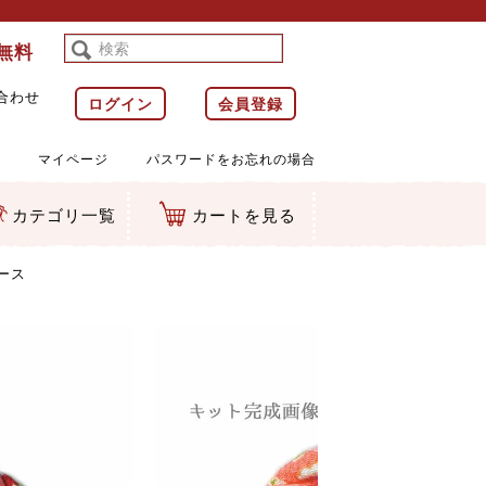
料無料
合わせ
ログイン
会員登録
マイページ
パスワードをお忘れの場合
カテゴリ一覧
カートを見る
等)
ルダー
ット類
カムマスコット
ラップ
ース