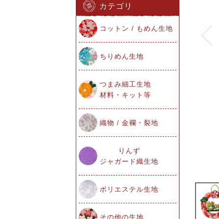
カテゴリ
コットン / もめん生地
ちりめん生地
つまみ細工生地
材料・キット等
織物 / 金襴・裂地
りんず
ジャガード織生地
ポリエステル生地
その他の生地