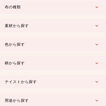
布の種類
コットン／もめん生地
ちりめん生地
織物 金襴・裂地
りんず・ジャガード織生地
ポリエステル生地
その他の生地
ちりめんカットロール
リボン
素材から探す
コットン／木綿素材（混紡含む）
ポリエステル素材（混紡含む）
レーヨン素材
シルク素材
麻／リネン（混紡含む）
本掲載生地
色から探す
赤・ピンク
黄色・オレンジ
茶・ベージュ
緑
青・紺
紫
白・アイボリー
黒・グレイ
金・銀
多色使い
リバーシブル
柄から探す
さくら柄
梅柄
和風花柄
洋テイスト花柄
植物柄
伝統柄・古典柄
飛鳥・奈良文様
かすり柄
動物柄
縞・ストライプ
水玉・ドット
チェック・格子
小紋柄
無地
テイストから探す
古典的
かわいい
華やか
モダン
レトロ
ベーシック
しぶい
男柄
おしゃれ
なごみ
洋テイスト
用途から探す