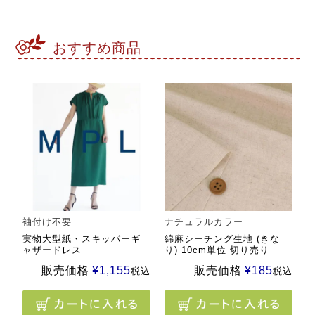
おすすめ商品
袖付け不要
ナチュラルカラー
実物大型紙・スキッパーギ
綿麻シーチング生地 (きな
ャザードレス
り) 10cm単位 切り売り
販売価格
¥
1,155
販売価格
¥
185
税込
税込