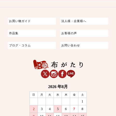
つまみ細工
ゆかた・じんべい
子供の着物
よさこい・舞台衣装
お祭り着
さむえ
エプロン・ホームウェア
ブラウス・シャツ・ワンピース
古ぶくさ
バッグ・ポーチ
インテリア
マスク
お買い物ガイド
法人様・企業様へ
作品集
お客様の声
ブログ・コラム
お問い合わせ