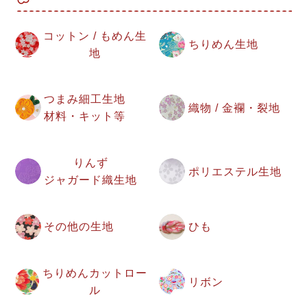
コットン / もめん生
ちりめん生地
地
つまみ細工生地
織物 / 金襴・裂地
材料・キット等
りんず
ポリエステル生地
ジャガード織生地
その他の生地
ひも
ちりめんカットロー
リボン
ル