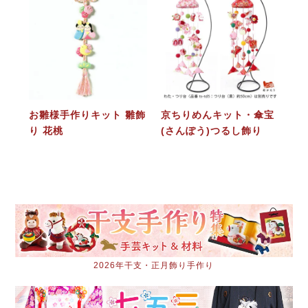
お雛様手作りキット 雛飾
京ちりめんキット・傘宝
り 花桃
(さんぽう)つるし飾り
2026年干支・正月飾り手作り