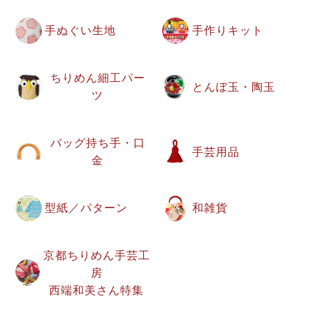
手ぬぐい生地
手作りキット
ちりめん細工パー
とんぼ玉・陶玉
ツ
バッグ持ち手・口
手芸用品
金
型紙／パターン
和雑貨
京都ちりめん手芸工
房
西端和美さん特集