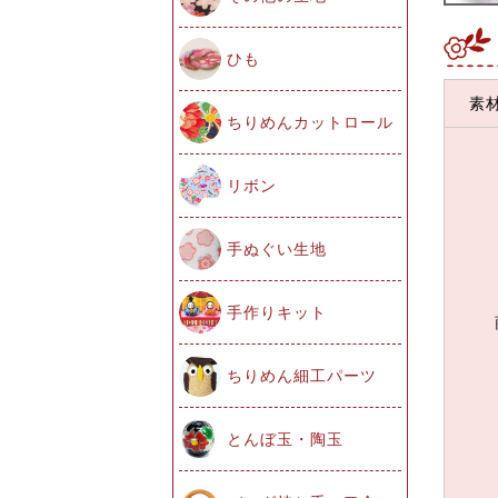
ひも
素
ちりめんカットロール
リボン
手ぬぐい生地
手作りキット
ちりめん細工パーツ
とんぼ玉・陶玉