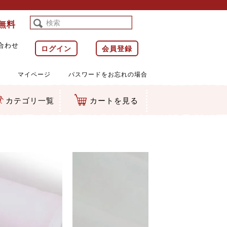
料無料
合わせ
ログイン
会員登録
マイページ
パスワードをお忘れの場合
カテゴリ一覧
カートを見る
等)
ルダー
ット類
カムマスコット
ラップ