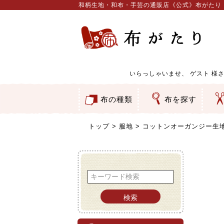
和柄生地・和布・手芸の通販店《公式》布がたり
いらっしゃいませ、
ゲスト
様さ
布の種類
布を探す
和柄生地
コットン／もめん生地
ちりめん生地
織物 金襴・裂地
りんず・ジャガード織生地
ポリエステル生地
服地
その他の生地
ちりめんカットロール
リボン
素材から探す
色から探す
柄から探す
テイストから探す
用途から探す
ち
刺
つ
動
ウ
バ
ア
押
カ
水
御
そ
トップ
服地
コットンオーガンジー生地・
検索