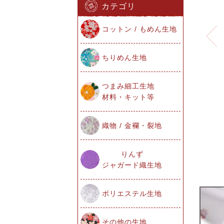
カテゴリ
コットン / もめん生地
ちりめん生地
つまみ細工生地
材料・キット等
織物 / 金襴・裂地
りんず
ジャガード織生地
ポリエステル生地
その他の生地