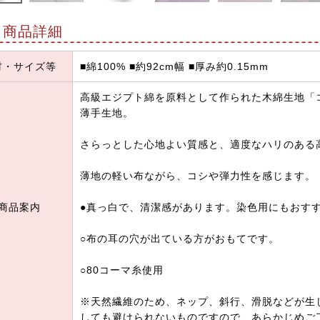
商品詳細
材・サイズ等
■綿100% ■約92cm幅 ■厚み約0.15mm
高級エジプト綿を原料として作られた木綿生地「
薄手生地。
さらっとした心地よい質感と、適度なハリのある
薄地の軽い布ながら、コシや弾力性を感じます。
商品案内
●真っ白で、清潔感があります。染色用にもおす
○布の耳の穴が出ている方がおもてです。
○80コーマ糸使用
※天然繊維のため、ネップ、斜行、滑脱などが生
しても避けられないものですので、あらかじめご