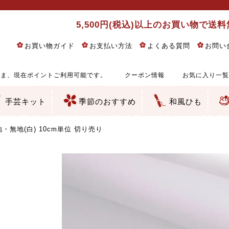
5,500円(税込)以上のお買い物で送
お買い物ガイド
お支払い方法
よくある質問
お問い
ま、現在ポイントご利用可能です。
クーポン情報
お気に入り一覧
手芸キット
季節のおすすめ
和風ひも
りめん細工・ちりめん手芸
し子・こぎん刺し
るし飾り・ひな祭り・端午の節句
物・干支
ェディング
ッグ・ポーチ・袋物
クセサリー・キーホルダー・根付類
絵・木目込み・手まり
ルトナージュ
引手芸
朱印帳
の他
和風花柄
モダン和風花柄
伝統柄
かすり柄
動物柄
縞・チェック・水玉など
その他の和風柄
洋風柄
グラデーション・ぼかし
無地・無地調
無地・手染めあづみ野木綿
ガーゼ生地
綿レース生地
つまみ細工向き
手ぬぐい
手芸用ちりめん
手芸用一越ちりめん
洗えるちりめん／ポリちりめん
正絹ちりめん／シルク
木綿ちりめん
オリジナル商品
西陣織 金襴・どんす類
西陣織 裂地・帯地
和柄りんず（綸子）生地・レーヨン
無地りんず（綸子）生地・レーヨン
ジャガード織
柄もの
無地・地模様
つまみ細工用カット済み生地
リネン／麻混生地
印伝調生地
たたみテープ／畳のへり
シルク生地
裏地
キュプラ・チュール
ゆかた・じんべい向き生地
つまみ細工生地・材料・キット等
七五三に～お子さまの着物向き生地
干支・正月手芸
つるしびな・つるし飾り
ひな祭り手作りキット
端午の節句手作りキット
鬼滅の刃・呪術廻戦特集
京都ちりめん手芸工房より・西端和美先生特集
コットン／木綿素材（混紡含む）
ポリエステル素材（混紡含む）
レーヨン素材
シルク素材
麻／リネン（混紡含む）
本掲載生地
赤・ピンク
黄色・オレンジ
茶・ベージュ
緑
青・紺
紫
白・アイボリー
黒・グレイ
金・銀
多色使い
リバーシブル
さくら柄
梅柄
和風花柄
洋テイスト花柄
植物柄
伝統柄・古典柄
飛鳥・奈良文様
かすり柄
動物柄
縞・ストライプ
水玉・ドット
チェック・格子
小紋柄
無地
古典的
かわいい
華やか
モダン
レトロ
ベーシック
しぶい
男柄
おしゃれ
なごみ
洋テイスト
つまみ細工
ゆかた・じんべい
子供の着物
ベビー袴&上着セット
よさこい・舞台衣装
お祭り着
さむえ
エプロン・ホームウェア
ブラウス・シャツ・ワンピース
古ぶくさ
バッグ・ポーチ
インテリア
マスク
ひな祭りちりめんキット
縁起物(ふくろう、まり、瓢箪
髪飾り・アクセサリー
根付・ストラップ・キーホ
巾着・がま口等
タペストリー
人形・動物
干支
その他
ふきん
コースター・ランチョンマ
バッグ・ポーチ類
その他
刺し子布（布のみ）
刺し子糸
つるしびな・つるし飾り
ひな祭り
端午の節句
動物
干支
リングピロー
ウェディングベア・ウエル
アクセサリー
ウェルカムボード
バッグ類
ポーチ類
ペンケース・メガネケース
コインケース
その他のケース・袋物
アクセサリー・髪飾り
キーホルダー・根付・スト
押絵
木目込み
手まり
たたみへり・たたみシート
ドールチャーム
編み物
刺しゅう
タペストリー
ビーズ手芸
布ぞうり
クリスマス・ハロウィン
その他のキット
夏休み手作り特集
ちりめん・木綿丸ひも
江戸打ちひも
人五・人八紐
メタリックヤーン／ひも
その他のひも
無地(白) 10cm単位 切り売り