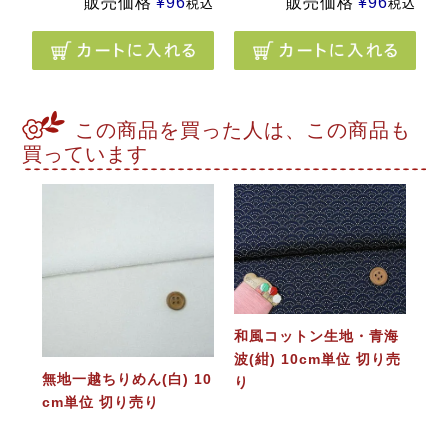
販売価格
¥
96
販売価格
¥
96
税込
税込
この商品を買った人は、この商品も
買っています
和風コットン生地・青海
波(紺) 10cm単位 切り売
無地一越ちりめん(白) 10
り
cm単位 切り売り