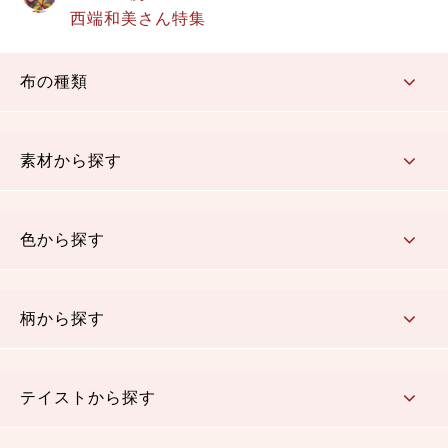
西端和美さん特集
布の種類
コットン／もめん生地
ちりめん生地
織物 金襴・裂地
りんず・ジャガード織生地
ポリエステル生地
その他の生地
ちりめんカットロール
リボン
素材から探す
コットン／木綿素材（混紡含む）
ポリエステル素材（混紡含む）
レーヨン素材
シルク素材
麻／リネン（混紡含む）
本掲載生地
色から探す
赤・ピンク
黄色・オレンジ
茶・ベージュ
緑
青・紺
紫
白・アイボリー
黒・グレイ
金・銀
多色使い
リバーシブル
柄から探す
さくら柄
梅柄
和風花柄
洋テイスト花柄
植物柄
伝統柄・古典柄
飛鳥・奈良文様
かすり柄
動物柄
縞・ストライプ
水玉・ドット
チェック・格子
小紋柄
無地
テイストから探す