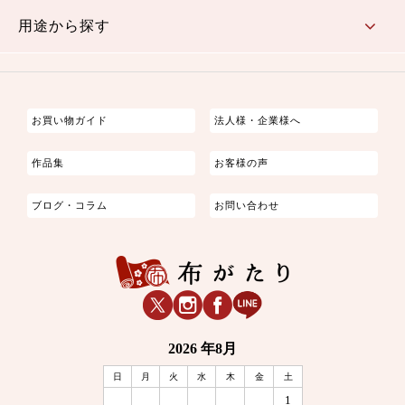
古典的
かわいい
華やか
モダン
レトロ
ベーシック
しぶい
男柄
おしゃれ
なごみ
洋テイスト
用途から探す
つまみ細工
ゆかた・じんべい
子供の着物
よさこい・舞台衣装
お祭り着
さむえ
エプロン・ホームウェア
ブラウス・シャツ・ワンピース
古ぶくさ
バッグ・ポーチ
インテリア
マスク
お買い物ガイド
法人様・企業様へ
作品集
お客様の声
ブログ・コラム
お問い合わせ