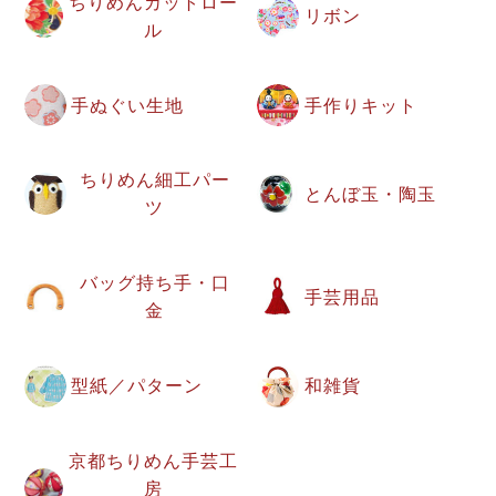
ちりめんカットロー
リボン
ル
手ぬぐい生地
手作りキット
ちりめん細工パー
とんぼ玉・陶玉
ツ
バッグ持ち手・口
手芸用品
金
型紙／パターン
和雑貨
京都ちりめん手芸工
房