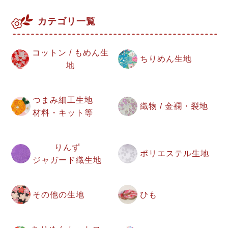
カテゴリ一覧
コットン / もめん生
ちりめん生地
地
つまみ細工生地
織物 / 金襴・裂地
材料・キット等
りんず
ポリエステル生地
ジャガード織生地
その他の生地
ひも