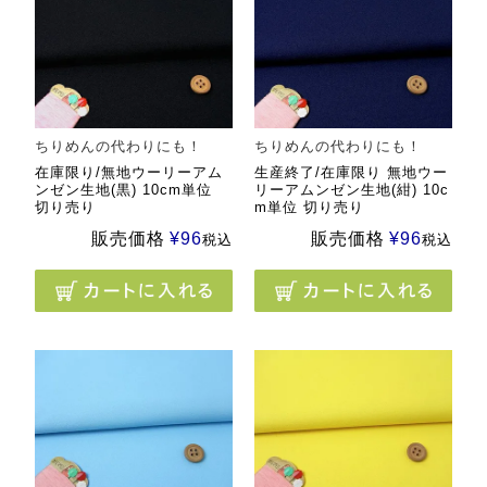
ちりめんの代わりにも！
ちりめんの代わりにも！
在庫限り/無地ウーリーアム
生産終了/在庫限り 無地ウー
ンゼン生地(黒) 10cm単位
リーアムンゼン生地(紺) 10c
切り売り
m単位 切り売り
販売価格
¥
96
販売価格
¥
96
税込
税込