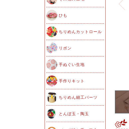
ひも
ちりめんカットロール
リボン
手ぬぐい生地
手作りキット
ちりめん細工パーツ
とんぼ玉・陶玉