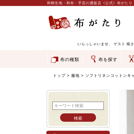
和柄生地・和布・手芸の通販店《公式》布がたり
いらっしゃいませ、
ゲスト
様さ
布の種類
布を探す
和柄生地
コットン／もめん生地
ちりめん生地
織物 金襴・裂地
りんず・ジャガード織生地
ポリエステル生地
服地
その他の生地
ちりめんカットロール
リボン
素材から探す
色から探す
柄から探す
テイストから探す
用途から探す
ち
刺
つ
動
ウ
バ
ア
押
カ
水
御
そ
トップ
服地
ソフトリネンコットンキャン
検索