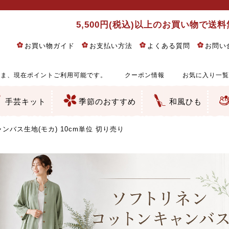
5,500円(税込)以上のお買い物で送
お買い物ガイド
お支払い方法
よくある質問
お問い
ま、現在ポイントご利用可能です。
クーポン情報
お気に入り一覧
手芸キット
季節のおすすめ
和風ひも
りめん細工・ちりめん手芸
し子・こぎん刺し
るし飾り・ひな祭り・端午の節句
物・干支
ェディング
ッグ・ポーチ・袋物
クセサリー・キーホルダー・根付類
絵・木目込み・手まり
ルトナージュ
引手芸
朱印帳
の他
和風花柄
モダン和風花柄
伝統柄
かすり柄
動物柄
縞・チェック・水玉など
その他の和風柄
洋風柄
グラデーション・ぼかし
無地・無地調
無地・手染めあづみ野木綿
ガーゼ生地
綿レース生地
つまみ細工向き
手ぬぐい
手芸用ちりめん
手芸用一越ちりめん
洗えるちりめん／ポリちりめん
正絹ちりめん／シルク
木綿ちりめん
オリジナル商品
西陣織 金襴・どんす類
西陣織 裂地・帯地
和柄りんず（綸子）生地・レーヨン
無地りんず（綸子）生地・レーヨン
ジャガード織
柄もの
無地・地模様
つまみ細工用カット済み生地
リネン／麻混生地
印伝調生地
たたみテープ／畳のへり
シルク生地
裏地
キュプラ・チュール
ゆかた・じんべい向き生地
つまみ細工生地・材料・キット等
七五三に～お子さまの着物向き生地
干支・正月手芸
つるしびな・つるし飾り
ひな祭り手作りキット
端午の節句手作りキット
鬼滅の刃・呪術廻戦特集
京都ちりめん手芸工房より・西端和美先生特集
コットン／木綿素材（混紡含む）
ポリエステル素材（混紡含む）
レーヨン素材
シルク素材
麻／リネン（混紡含む）
本掲載生地
赤・ピンク
黄色・オレンジ
茶・ベージュ
緑
青・紺
紫
白・アイボリー
黒・グレイ
金・銀
多色使い
リバーシブル
さくら柄
梅柄
和風花柄
洋テイスト花柄
植物柄
伝統柄・古典柄
飛鳥・奈良文様
かすり柄
動物柄
縞・ストライプ
水玉・ドット
チェック・格子
小紋柄
無地
古典的
かわいい
華やか
モダン
レトロ
ベーシック
しぶい
男柄
おしゃれ
なごみ
洋テイスト
つまみ細工
ゆかた・じんべい
子供の着物
ベビー袴&上着セット
よさこい・舞台衣装
お祭り着
さむえ
エプロン・ホームウェア
ブラウス・シャツ・ワンピース
古ぶくさ
バッグ・ポーチ
インテリア
マスク
ひな祭りちりめんキット
縁起物(ふくろう、まり、瓢箪
髪飾り・アクセサリー
根付・ストラップ・キーホ
巾着・がま口等
タペストリー
人形・動物
干支
その他
ふきん
コースター・ランチョンマ
バッグ・ポーチ類
その他
刺し子布（布のみ）
刺し子糸
つるしびな・つるし飾り
ひな祭り
端午の節句
動物
干支
リングピロー
ウェディングベア・ウエル
アクセサリー
ウェルカムボード
バッグ類
ポーチ類
ペンケース・メガネケース
コインケース
その他のケース・袋物
アクセサリー・髪飾り
キーホルダー・根付・スト
押絵
木目込み
手まり
たたみへり・たたみシート
ドールチャーム
編み物
刺しゅう
タペストリー
ビーズ手芸
布ぞうり
クリスマス・ハロウィン
その他のキット
夏休み手作り特集
ちりめん・木綿丸ひも
江戸打ちひも
人五・人八紐
メタリックヤーン／ひも
その他のひも
バス生地(モカ) 10cm単位 切り売り