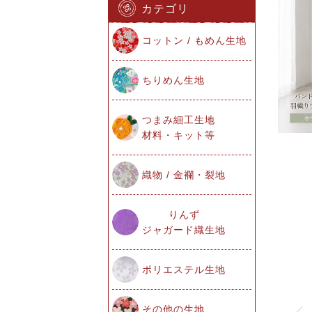
カテゴリ
コットン / もめん生地
ちりめん生地
つまみ細工生地
材料・キット等
織物 / 金襴・裂地
りんず
ジャガード織生地
ポリエステル生地
その他の生地