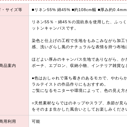
材・サイズ等
■リネン55% 綿45% ■約108cm幅 ■厚み約0.4mm
リネン55％・綿45％の混紡糸を使用した、ふっ
ットンキャンバスです。
染色と仕上げの工程で生地をもみこみながら加工
感、洗いざらし風のナチュラルな表情を持つ布地
ほどよい厚みのキャンバス生地でありながら、か
商品案内
ポーチ、エプロン、収納小物、インテリア雑貨な
●色はおしゃれで落ち着きのあるモカで、やわら
ラルテイストの作品作りにもおすすめ。
ご覧になるモニターや環境によって、色の見え方
○天然素材ならではのネップやスラブ、糸節が見
をそのまま生かした風合いとしてお楽しみくださ
商用利用
可能