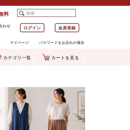
料無料
合わせ
ログイン
会員登録
マイページ
パスワードをお忘れの場合
カテゴリ一覧
カートを見る
等)
ルダー
ット類
カムマスコット
ラップ