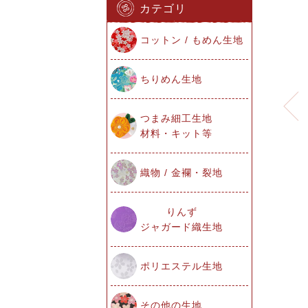
カテゴリ
コットン / もめん生地
ちりめん生地
つまみ細工生地
材料・キット等
織物 / 金襴・裂地
りんず
ジャガード織生地
ポリエステル生地
その他の生地