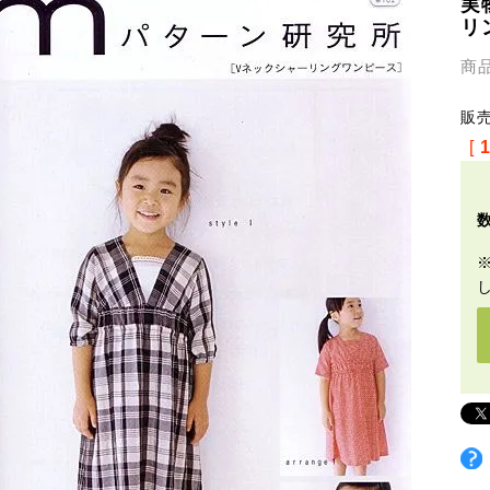
実
リ
商
販
[