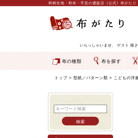
和柄生地・和布・手芸の通販店《公式》布がたり
いらっしゃいませ、
ゲスト
様さ
布の種類
布を探す
和柄生地
コットン／もめん生地
ちりめん生地
織物 金襴・裂地
りんず・ジャガード織生地
ポリエステル生地
服地
その他の生地
ちりめんカットロール
リボン
素材から探す
色から探す
柄から探す
テイストから探す
用途から探す
ち
刺
つ
動
ウ
バ
ア
押
カ
水
御
そ
トップ
型紙／パターン類
こどもの洋
検索