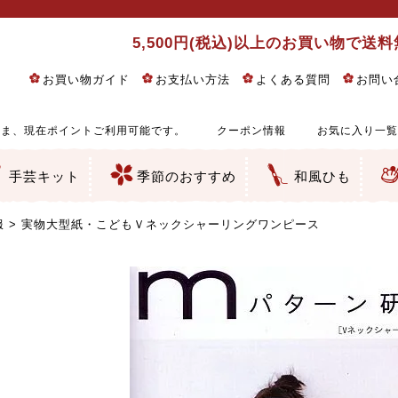
5,500円(税込)以上のお買い物で送
お買い物ガイド
お支払い方法
よくある質問
お問い
ま、現在ポイントご利用可能です。
クーポン情報
お気に入り一覧
手芸キット
季節のおすすめ
和風ひも
りめん細工・ちりめん手芸
し子・こぎん刺し
るし飾り・ひな祭り・端午の節句
物・干支
ェディング
ッグ・ポーチ・袋物
クセサリー・キーホルダー・根付類
絵・木目込み・手まり
ルトナージュ
引手芸
朱印帳
の他
和風花柄
モダン和風花柄
伝統柄
かすり柄
動物柄
縞・チェック・水玉など
その他の和風柄
洋風柄
グラデーション・ぼかし
無地・無地調
無地・手染めあづみ野木綿
ガーゼ生地
綿レース生地
つまみ細工向き
手ぬぐい
手芸用ちりめん
手芸用一越ちりめん
洗えるちりめん／ポリちりめん
正絹ちりめん／シルク
木綿ちりめん
オリジナル商品
西陣織 金襴・どんす類
西陣織 裂地・帯地
和柄りんず（綸子）生地・レーヨン
無地りんず（綸子）生地・レーヨン
ジャガード織
柄もの
無地・地模様
つまみ細工用カット済み生地
リネン／麻混生地
印伝調生地
たたみテープ／畳のへり
シルク生地
裏地
キュプラ・チュール
ゆかた・じんべい向き生地
つまみ細工生地・材料・キット等
七五三に～お子さまの着物向き生地
干支・正月手芸
つるしびな・つるし飾り
ひな祭り手作りキット
端午の節句手作りキット
鬼滅の刃・呪術廻戦特集
京都ちりめん手芸工房より・西端和美先生特集
コットン／木綿素材（混紡含む）
ポリエステル素材（混紡含む）
レーヨン素材
シルク素材
麻／リネン（混紡含む）
本掲載生地
赤・ピンク
黄色・オレンジ
茶・ベージュ
緑
青・紺
紫
白・アイボリー
黒・グレイ
金・銀
多色使い
リバーシブル
さくら柄
梅柄
和風花柄
洋テイスト花柄
植物柄
伝統柄・古典柄
飛鳥・奈良文様
かすり柄
動物柄
縞・ストライプ
水玉・ドット
チェック・格子
小紋柄
無地
古典的
かわいい
華やか
モダン
レトロ
ベーシック
しぶい
男柄
おしゃれ
なごみ
洋テイスト
つまみ細工
ゆかた・じんべい
子供の着物
ベビー袴&上着セット
よさこい・舞台衣装
お祭り着
さむえ
エプロン・ホームウェア
ブラウス・シャツ・ワンピース
古ぶくさ
バッグ・ポーチ
インテリア
マスク
ひな祭りちりめんキット
縁起物(ふくろう、まり、瓢箪
髪飾り・アクセサリー
根付・ストラップ・キーホ
巾着・がま口等
タペストリー
人形・動物
干支
その他
ふきん
コースター・ランチョンマ
バッグ・ポーチ類
その他
刺し子布（布のみ）
刺し子糸
つるしびな・つるし飾り
ひな祭り
端午の節句
動物
干支
リングピロー
ウェディングベア・ウエル
アクセサリー
ウェルカムボード
バッグ類
ポーチ類
ペンケース・メガネケース
コインケース
その他のケース・袋物
アクセサリー・髪飾り
キーホルダー・根付・スト
押絵
木目込み
手まり
たたみへり・たたみシート
ドールチャーム
編み物
刺しゅう
タペストリー
ビーズ手芸
布ぞうり
クリスマス・ハロウィン
その他のキット
夏休み手作り特集
ちりめん・木綿丸ひも
江戸打ちひも
人五・人八紐
メタリックヤーン／ひも
その他のひも
服
実物大型紙・こどもＶネックシャーリングワンピース