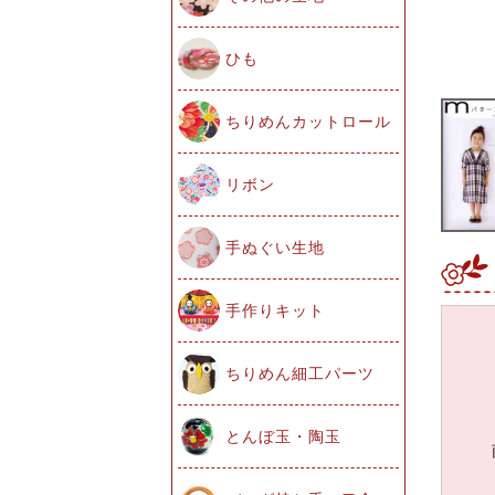
ひも
ちりめんカットロール
リボン
手ぬぐい生地
手作りキット
ちりめん細工パーツ
とんぼ玉・陶玉