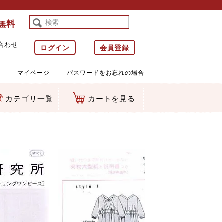
料無料
合わせ
ログイン
会員登録
マイページ
パスワードをお忘れの場合
カテゴリ一覧
カートを見る
等)
ルダー
ット類
カムマスコット
ラップ