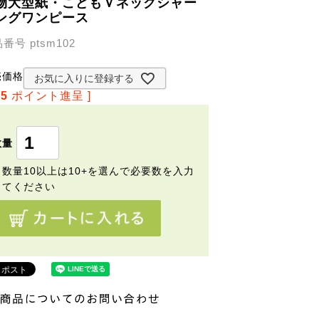
物大型紙・こどもＶネックシャー
ングワンピース
品番号
ptsm102
¥
825
税込
売価格
お気に入りに登録する
15
ポイント進呈 ]