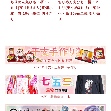
ちりめん丸ひも・柄・2
ちりめん丸ひも・柄・２
ミリ(実寸約3ミリ)絢爛小
ミリ(実寸約3ミリ) 菊並
紋・青 10cm単位 切り売
べ・黒 10cm単位 切り売
り
り
2026年干支・正月飾り手作り
七五三着物向き生地