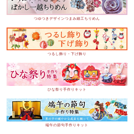
つゆつきデザインつまみ細工ちりめん
つるし飾り・下げ飾り
ひな祭り手作りキット
端午の節句手作りキット