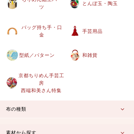
とんぼ玉・陶玉
ツ
バッグ持ち手・口
手芸用品
金
型紙／パターン
和雑貨
京都ちりめん手芸工
房
西端和美さん特集
布の種類
コットン／もめん生地
ちりめん生地
織物 金襴・裂地
りんず・ジャガード織生地
ポリエステル生地
その他の生地
ちりめんカットロール
リボン
素材から探す