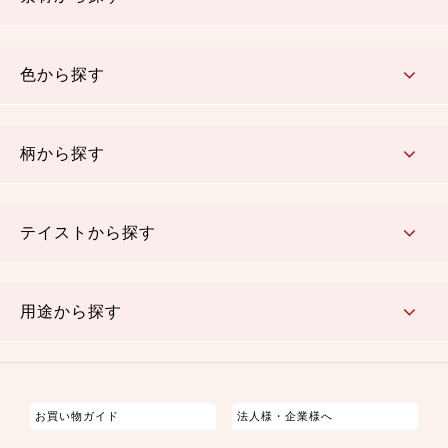
コットン／木綿素材（混紡含む）
ポリエステル素材（混紡含む）
レーヨン素材
シルク素材
麻／リネン（混紡含む）
本掲載生地
色から探す
赤・ピンク
黄色・オレンジ
茶・ベージュ
緑
青・紺
紫
白・アイボリー
黒・グレイ
金・銀
多色使い
リバーシブル
柄から探す
さくら柄
梅柄
和風花柄
洋テイスト花柄
植物柄
伝統柄・古典柄
飛鳥・奈良文様
かすり柄
動物柄
縞・ストライプ
水玉・ドット
チェック・格子
小紋柄
無地
テイストから探す
古典的
かわいい
華やか
モダン
レトロ
ベーシック
しぶい
男柄
おしゃれ
なごみ
洋テイスト
用途から探す
つまみ細工
ゆかた・じんべい
子供の着物
よさこい・舞台衣装
お祭り着
さむえ
エプロン・ホームウェア
ブラウス・シャツ・ワンピース
古ぶくさ
バッグ・ポーチ
インテリア
マスク
お買い物ガイド
法人様・企業様へ