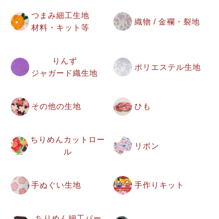
つまみ細工生地
織物 / 金襴・裂地
材料・キット等
りんず
ポリエステル生地
ジャガード織生地
その他の生地
ひも
ちりめんカットロー
リボン
ル
手ぬぐい生地
手作りキット
ちりめん細工パー