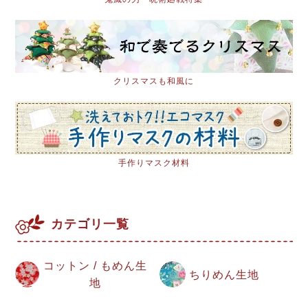
クリスマスも和風に
手作りマスク材料
カテゴリ一覧
コットン / もめん生
ちりめん生地
地