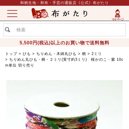
和柄生地・和布・手芸の通販店《公式》布がたり
ME
NU
5,500円(税込)以上のお買い物で送料無料
トップ
ひも
ちりめん・木綿丸ひも
柄
2ミリ
ちりめん丸ひも・柄・２ミリ(実寸約3ミリ) 桜かのこ・紫 10c
m単位 切り売り