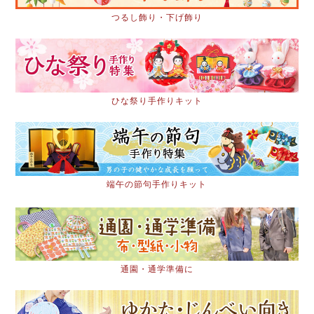
つるし飾り・下げ飾り
ひな祭り手作りキット
端午の節句手作りキット
通園・通学準備に