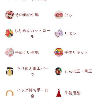
その他の生地
ひも
ちりめんカットロー
リボン
ル
手ぬぐい生地
手作りキット
ちりめん細工パー
とんぼ玉・陶玉
ツ
バッグ持ち手・口
手芸用品
金