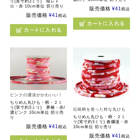
リ(実寸約3ミリ) 桜レト
ロ・赤 10cm単位 切り売り
販売価格
¥
41
税込
販売価格
¥
41
税込
ピンクの濃淡がかわいい！
ちりめん丸ひも・柄・２ミ
リ(実寸約3ミリ) 夢椿・赤/
伝統柄を使った粋な丸ひも
濃ピンク 10cm単位 切り売
ちりめん丸ひも・柄・２ミ
り
リ(実寸約3ミリ) 春爛漫・赤
販売価格
¥
41
10cm単位 切り売り
税込
販売価格
¥
41
税込