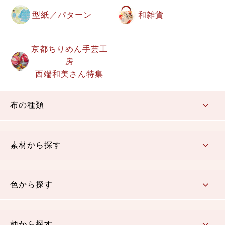
型紙／パターン
和雑貨
京都ちりめん手芸工
房
西端和美さん特集
布の種類
コットン／もめん生地
ちりめん生地
織物 金襴・裂地
りんず・ジャガード織生地
ポリエステル生地
その他の生地
ちりめんカットロール
リボン
素材から探す
コットン／木綿素材（混紡含む）
ポリエステル素材（混紡含む）
レーヨン素材
シルク素材
麻／リネン（混紡含む）
本掲載生地
色から探す
赤・ピンク
黄色・オレンジ
茶・ベージュ
緑
青・紺
紫
白・アイボリー
黒・グレイ
金・銀
多色使い
リバーシブル
柄から探す