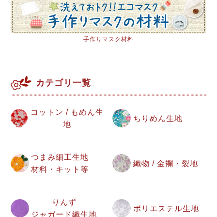
手作りマスク材料
カテゴリ一覧
コットン / もめん生
ちりめん生地
地
つまみ細工生地
織物 / 金襴・裂地
材料・キット等
りんず
ポリエステル生地
ジャガード織生地