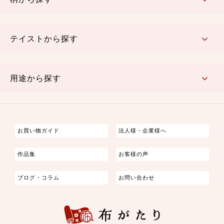
さくら柄
梅柄
和風花柄
洋テイスト花柄
植物柄
伝統柄・古典柄
飛鳥・奈良文様
かすり柄
動物柄
縞・ストライプ
水玉・ドット
チェック・格子
小紋柄
無地
テイストから探す
古典的
かわいい
華やか
モダン
レトロ
ベーシック
しぶい
男柄
おしゃれ
なごみ
洋テイスト
用途から探す
つまみ細工
ゆかた・じんべい
子供の着物
よさこい・舞台衣装
お祭り着
さむえ
エプロン・ホームウェア
ブラウス・シャツ・ワンピース
古ぶくさ
バッグ・ポーチ
インテリア
マスク
お買い物ガイド
法人様・企業様へ
作品集
お客様の声
ブログ・コラム
お問い合わせ