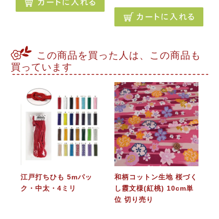
この商品を買った人は、この商品も
買っています
江戸打ちひも 5mパッ
和柄コットン生地 桜づく
ク・中太・4ミリ
し霞文様(紅桃) 10cm単
位 切り売り