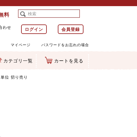
料無料
合わせ
ログイン
会員登録
マイページ
パスワードをお忘れの場合
カテゴリ一覧
カートを見る
等)
ルダー
ット類
カムマスコット
ラップ
m単位 切り売り