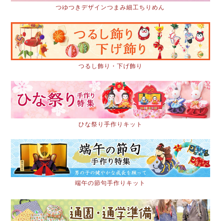
つゆつきデザインつまみ細工ちりめん
つるし飾り・下げ飾り
ひな祭り手作りキット
端午の節句手作りキット