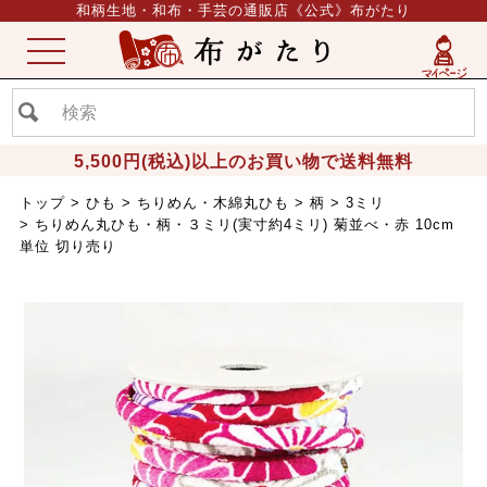
和柄生地・和布・手芸の通販店《公式》布がたり
ME
NU
5,500円(税込)以上のお買い物で送料無料
トップ
ひも
ちりめん・木綿丸ひも
柄
3ミリ
ちりめん丸ひも・柄・３ミリ(実寸約4ミリ) 菊並べ・赤 10cm
単位 切り売り