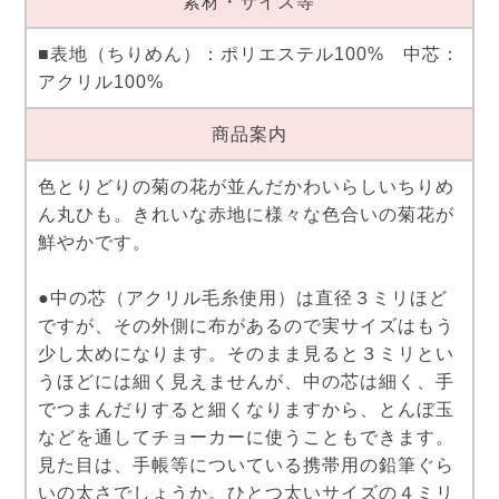
素材・サイズ等
■表地（ちりめん）：ポリエステル100% 中芯：
アクリル100%
商品案内
色とりどりの菊の花が並んだかわいらしいちりめ
ん丸ひも。きれいな赤地に様々な色合いの菊花が
鮮やかです。
●中の芯（アクリル毛糸使用）は直径３ミリほど
ですが、その外側に布があるので実サイズはもう
少し太めになります。そのまま見ると３ミリとい
うほどには細く見えませんが、中の芯は細く、手
でつまんだりすると細くなりますから、とんぼ玉
などを通してチョーカーに使うこともできます。
見た目は、手帳等についている携帯用の鉛筆ぐら
いの太さでしょうか。ひとつ太いサイズの４ミリ