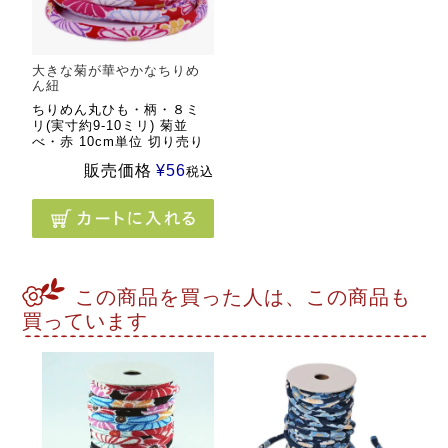
大きな菊が華やかなちりめ
ん紐
ちりめん丸ひも・柄・８ミ
リ(実寸約9-10ミリ) 菊並
べ・赤 10cm単位 切り売り
販売価格
¥
56
税込
この商品を買った人は、この商品も
買っています