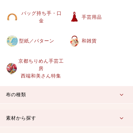
バッグ持ち手・口
手芸用品
金
型紙／パターン
和雑貨
京都ちりめん手芸工
房
西端和美さん特集
布の種類
コットン／もめん生地
ちりめん生地
織物 金襴・裂地
りんず・ジャガード織生地
ポリエステル生地
その他の生地
ちりめんカットロール
リボン
素材から探す