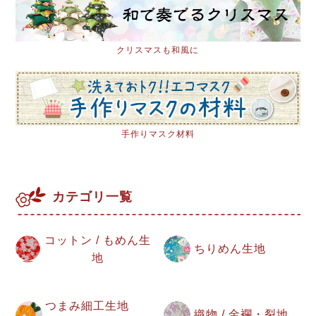
クリスマスも和風に
手作りマスク材料
カテゴリ一覧
コットン / もめん生
ちりめん生地
地
つまみ細工生地
織物 / 金襴・裂地