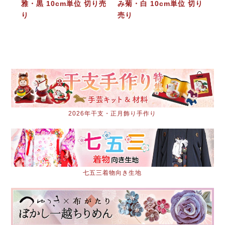
雅・黒 10cm単位 切り売
み菊・白 10cm単位 切り
り
売り
2026年干支・正月飾り手作り
七五三着物向き生地