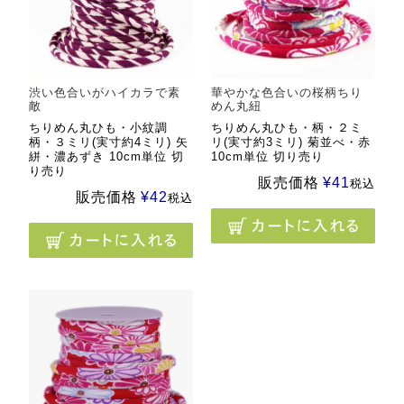
渋い色合いがハイカラで素
華やかな色合いの桜柄ちり
敵
めん丸紐
ちりめん丸ひも・小紋調
ちりめん丸ひも・柄・２ミ
柄・３ミリ(実寸約4ミリ) 矢
リ(実寸約3ミリ) 菊並べ・赤
絣・濃あずき 10cm単位 切
10cm単位 切り売り
り売り
販売価格
¥
41
税込
販売価格
¥
42
税込