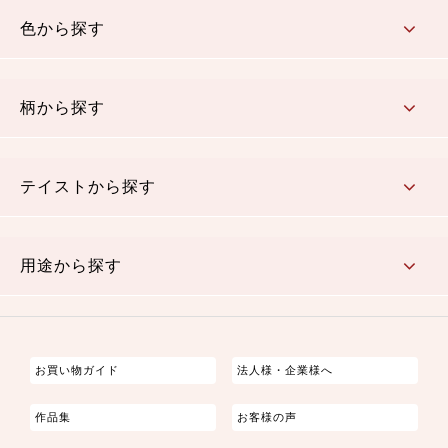
コットン／木綿素材（混紡含む）
ポリエステル素材（混紡含む）
レーヨン素材
シルク素材
麻／リネン（混紡含む）
本掲載生地
色から探す
赤・ピンク
黄色・オレンジ
茶・ベージュ
緑
青・紺
紫
白・アイボリー
黒・グレイ
金・銀
多色使い
リバーシブル
柄から探す
さくら柄
梅柄
和風花柄
洋テイスト花柄
植物柄
伝統柄・古典柄
飛鳥・奈良文様
かすり柄
動物柄
縞・ストライプ
水玉・ドット
チェック・格子
小紋柄
無地
テイストから探す
古典的
かわいい
華やか
モダン
レトロ
ベーシック
しぶい
男柄
おしゃれ
なごみ
洋テイスト
用途から探す
つまみ細工
ゆかた・じんべい
子供の着物
よさこい・舞台衣装
お祭り着
さむえ
エプロン・ホームウェア
ブラウス・シャツ・ワンピース
古ぶくさ
バッグ・ポーチ
インテリア
マスク
お買い物ガイド
法人様・企業様へ
作品集
お客様の声