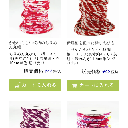
かわいらしい桜柄のちりめ
伝統柄を使った粋な丸ひも
ん丸紐
ちりめん丸ひも・小紋調
ちりめん丸ひも・柄・３ミ
柄・３ミリ(実寸約4ミリ) 矢
リ(実寸約4ミリ) 春爛漫・赤
絣・朱れんが 10cm単位 切
10cm単位 切り売り
り売り
販売価格
¥
44
販売価格
¥
42
税込
税込