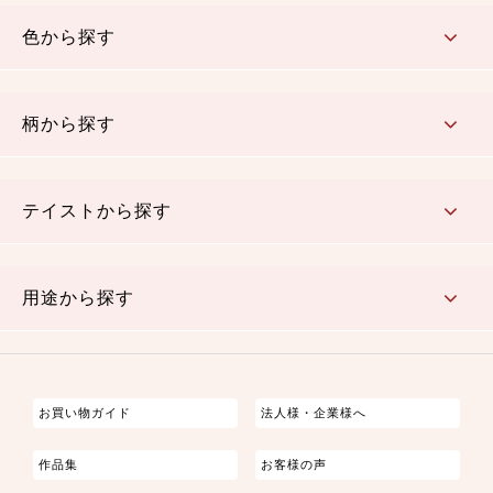
コットン／木綿素材（混紡含む）
ポリエステル素材（混紡含む）
レーヨン素材
シルク素材
麻／リネン（混紡含む）
本掲載生地
色から探す
赤・ピンク
黄色・オレンジ
茶・ベージュ
緑
青・紺
紫
白・アイボリー
黒・グレイ
金・銀
多色使い
リバーシブル
柄から探す
さくら柄
梅柄
和風花柄
洋テイスト花柄
植物柄
伝統柄・古典柄
飛鳥・奈良文様
かすり柄
動物柄
縞・ストライプ
水玉・ドット
チェック・格子
小紋柄
無地
テイストから探す
古典的
かわいい
華やか
モダン
レトロ
ベーシック
しぶい
男柄
おしゃれ
なごみ
洋テイスト
用途から探す
つまみ細工
ゆかた・じんべい
子供の着物
よさこい・舞台衣装
お祭り着
さむえ
エプロン・ホームウェア
ブラウス・シャツ・ワンピース
古ぶくさ
バッグ・ポーチ
インテリア
マスク
お買い物ガイド
法人様・企業様へ
作品集
お客様の声