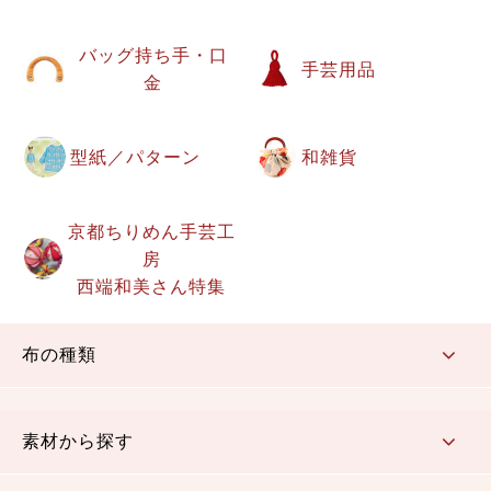
バッグ持ち手・口
手芸用品
金
型紙／パターン
和雑貨
京都ちりめん手芸工
房
西端和美さん特集
布の種類
コットン／もめん生地
ちりめん生地
織物 金襴・裂地
りんず・ジャガード織生地
ポリエステル生地
その他の生地
ちりめんカットロール
リボン
素材から探す