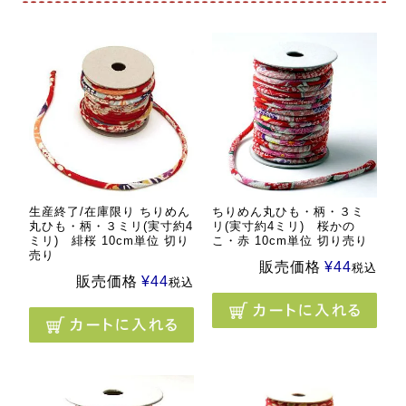
生産終了/在庫限り ちりめん
ちりめん丸ひも・柄・３ミ
丸ひも・柄・３ミリ(実寸約4
リ(実寸約4ミリ) 桜かの
ミリ) 緋桜 10cm単位 切り
こ・赤 10cm単位 切り売り
売り
販売価格
¥
44
税込
販売価格
¥
44
税込