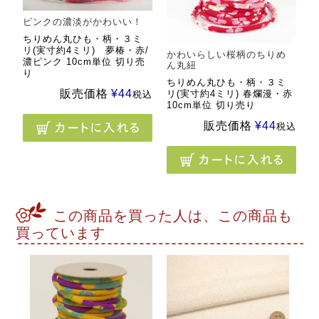
ピンクの濃淡がかわいい！
ちりめん丸ひも・柄・３ミ
リ(実寸約4ミリ) 夢椿・赤/
かわいらしい桜柄のちりめ
濃ピンク 10cm単位 切り売
ん丸紐
り
ちりめん丸ひも・柄・３ミ
販売価格
¥
44
リ(実寸約4ミリ) 春爛漫・赤
税込
10cm単位 切り売り
販売価格
¥
44
税込
この商品を買った人は、この商品も
買っています