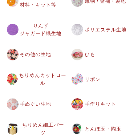
織物 / 金襴・裂地
材料・キット等
りんず
ポリエステル生地
ジャガード織生地
その他の生地
ひも
ちりめんカットロー
リボン
ル
手ぬぐい生地
手作りキット
ちりめん細工パー
とんぼ玉・陶玉
ツ