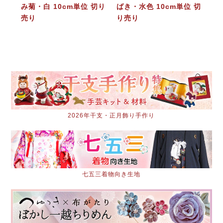
み菊・白 10cm単位 切り
ばき・水色 10cm単位 切
売り
り売り
2026年干支・正月飾り手作り
七五三着物向き生地