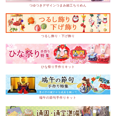
つゆつきデザインつまみ細工ちりめん
つるし飾り・下げ飾り
ひな祭り手作りキット
端午の節句手作りキット