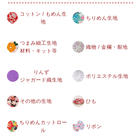
コットン / もめん生
ちりめん生地
地
つまみ細工生地
織物 / 金襴・裂地
材料・キット等
りんず
ポリエステル生地
ジャガード織生地
その他の生地
ひも
ちりめんカットロー
リボン
ル