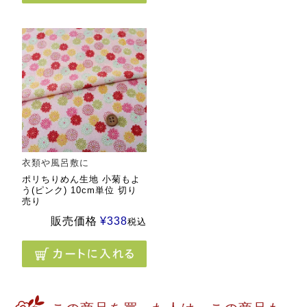
衣類や風呂敷に
ポリちりめん生地 小菊もよ
う(ピンク) 10cm単位 切り
売り
販売価格
¥
338
税込