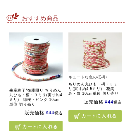
おすすめ商品
キュートな色の桜柄♪
ちりめん丸ひも・柄・３ミ
リ(実寸約4-5ミリ) 花笑
生産終了/在庫限り ちりめん
み・白 10cm単位 切り売り
丸ひも・柄・３ミリ(実寸約4
ミリ) 緋桜・ピンク 10cm
販売価格
¥
44
税込
単位 切り売り
販売価格
¥
44
税込