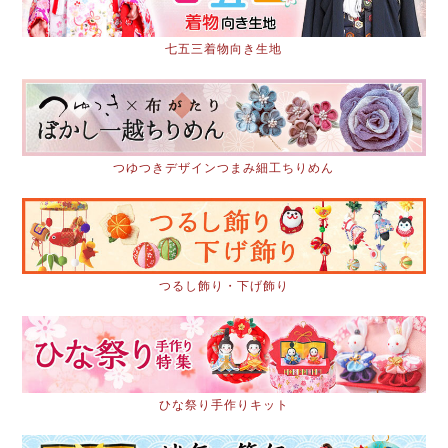
七五三着物向き生地
つゆつきデザインつまみ細工ちりめん
つるし飾り・下げ飾り
ひな祭り手作りキット