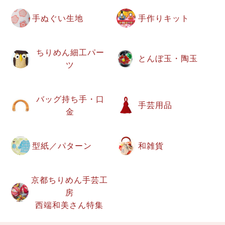
手ぬぐい生地
手作りキット
ちりめん細工パー
とんぼ玉・陶玉
ツ
バッグ持ち手・口
手芸用品
金
型紙／パターン
和雑貨
京都ちりめん手芸工
房
西端和美さん特集