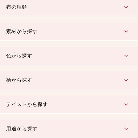
布の種類
コットン／もめん生地
ちりめん生地
織物 金襴・裂地
りんず・ジャガード織生地
ポリエステル生地
その他の生地
ちりめんカットロール
リボン
素材から探す
コットン／木綿素材（混紡含む）
ポリエステル素材（混紡含む）
レーヨン素材
シルク素材
麻／リネン（混紡含む）
本掲載生地
色から探す
赤・ピンク
黄色・オレンジ
茶・ベージュ
緑
青・紺
紫
白・アイボリー
黒・グレイ
金・銀
多色使い
リバーシブル
柄から探す
さくら柄
梅柄
和風花柄
洋テイスト花柄
植物柄
伝統柄・古典柄
飛鳥・奈良文様
かすり柄
動物柄
縞・ストライプ
水玉・ドット
チェック・格子
小紋柄
無地
テイストから探す
古典的
かわいい
華やか
モダン
レトロ
ベーシック
しぶい
男柄
おしゃれ
なごみ
洋テイスト
用途から探す