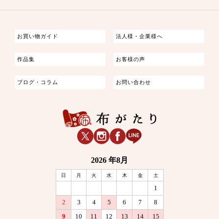
つまみ細工
ゆかた・じんべい
子供の着物
よさこい・舞台衣装
お祭り着
さむえ
エプロン・ホームウェア
ブラウス・シャツ・ワンピース
古ぶくさ
バッグ・ポーチ
インテリア
マスク
お買い物ガイド
法人様・企業様へ
作品集
お客様の声
ブログ・コラム
お問い合わせ