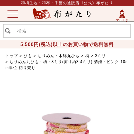
和柄生地・和布・手芸の通販店《公式》布がたり
ME
NU
5,500円(税込)以上のお買い物で送料無料
トップ
ひも
ちりめん・木綿丸ひも
柄
3ミリ
ちりめん丸ひも・柄・3ミリ(実寸約3-4ミリ) 菊姫・ピンク 10c
m単位 切り売り