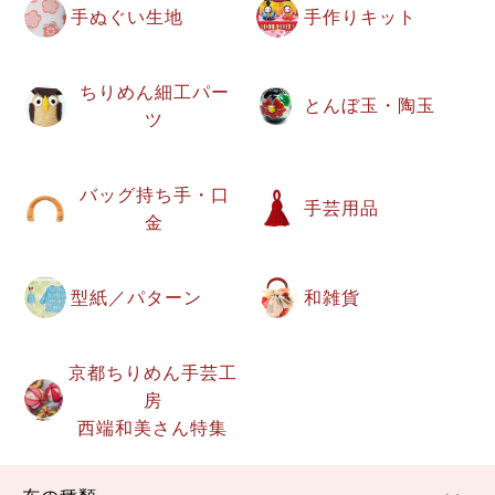
手ぬぐい生地
手作りキット
ちりめん細工パー
とんぼ玉・陶玉
ツ
バッグ持ち手・口
手芸用品
金
型紙／パターン
和雑貨
京都ちりめん手芸工
房
西端和美さん特集