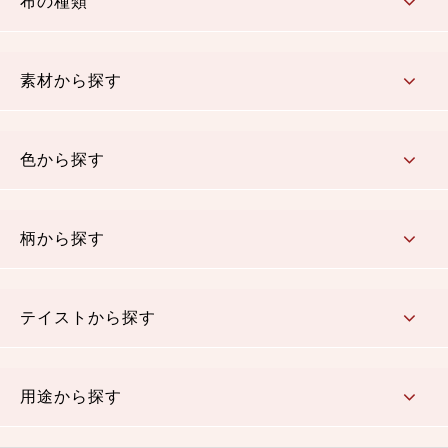
布の種類
コットン／もめん生地
ちりめん生地
織物 金襴・裂地
りんず・ジャガード織生地
ポリエステル生地
その他の生地
ちりめんカットロール
リボン
素材から探す
コットン／木綿素材（混紡含む）
ポリエステル素材（混紡含む）
レーヨン素材
シルク素材
麻／リネン（混紡含む）
本掲載生地
色から探す
赤・ピンク
黄色・オレンジ
茶・ベージュ
緑
青・紺
紫
白・アイボリー
黒・グレイ
金・銀
多色使い
リバーシブル
柄から探す
さくら柄
梅柄
和風花柄
洋テイスト花柄
植物柄
伝統柄・古典柄
飛鳥・奈良文様
かすり柄
動物柄
縞・ストライプ
水玉・ドット
チェック・格子
小紋柄
無地
テイストから探す
古典的
かわいい
華やか
モダン
レトロ
ベーシック
しぶい
男柄
おしゃれ
なごみ
洋テイスト
用途から探す