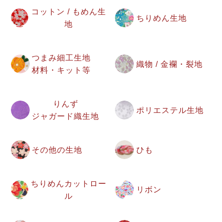
コットン / もめん生
ちりめん生地
地
つまみ細工生地
織物 / 金襴・裂地
材料・キット等
りんず
ポリエステル生地
ジャガード織生地
その他の生地
ひも
ちりめんカットロー
リボン
ル