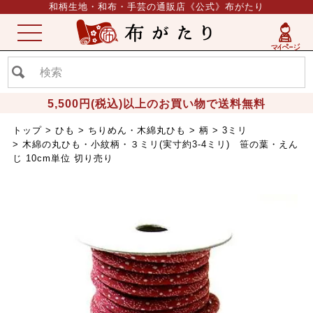
和柄生地・和布・手芸の通販店《公式》布がたり
ME
NU
5,500円(税込)以上のお買い物で送料無料
トップ
ひも
ちりめん・木綿丸ひも
柄
3ミリ
木綿の丸ひも・小紋柄・３ミリ(実寸約3-4ミリ) 笹の葉・えん
じ 10cm単位 切り売り