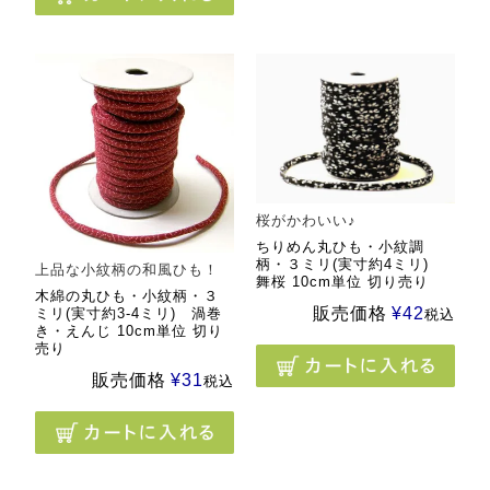
桜がかわいい♪
ちりめん丸ひも・小紋調
柄・３ミリ(実寸約4ミリ)
上品な小紋柄の和風ひも！
舞桜 10cm単位 切り売り
木綿の丸ひも・小紋柄・３
販売価格
¥
42
ミリ(実寸約3-4ミリ) 渦巻
税込
き・えんじ 10cm単位 切り
売り
販売価格
¥
31
税込