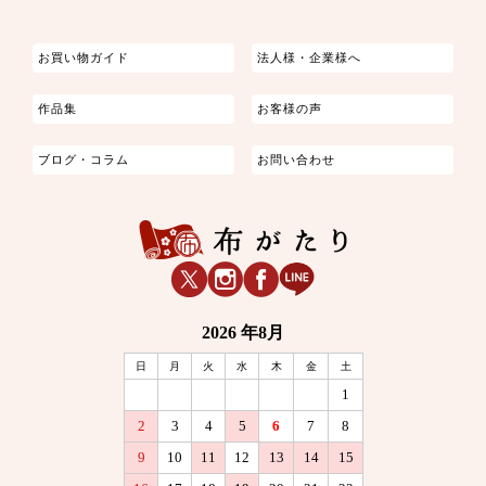
つまみ細工
ゆかた・じんべい
子供の着物
よさこい・舞台衣装
お祭り着
さむえ
エプロン・ホームウェア
ブラウス・シャツ・ワンピース
古ぶくさ
バッグ・ポーチ
インテリア
マスク
お買い物ガイド
法人様・企業様へ
作品集
お客様の声
ブログ・コラム
お問い合わせ