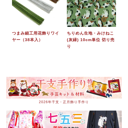
つまみ細工用花飾りワイ
ちりめん生地・みけねこ
ヤー（38本入）
(灰緑) 10cm単位 切り売
り
2026年干支・正月飾り手作り