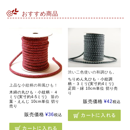
おすすめ商品
渋い二色使いの和調ひも。
ちりめん丸ひも・小紋調
柄・３ミリ(実寸約4ミリ)
上品な小紋柄の和風ひも！
疋田・緑 10cm単位 切り売
木綿の丸ひも・小紋柄・４
り
ミリ(実寸約4-5ミリ) 笹の
販売価格
¥
42
葉・えんじ 10cm単位 切り
税込
売り
販売価格
¥
36
税込