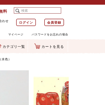
料無料
合わせ
ログイン
会員登録
マイページ
パスワードをお忘れの場合
カテゴリ一覧
カートを見る
等)
ルダー
ット類
カムマスコット
ラップ
（水色）