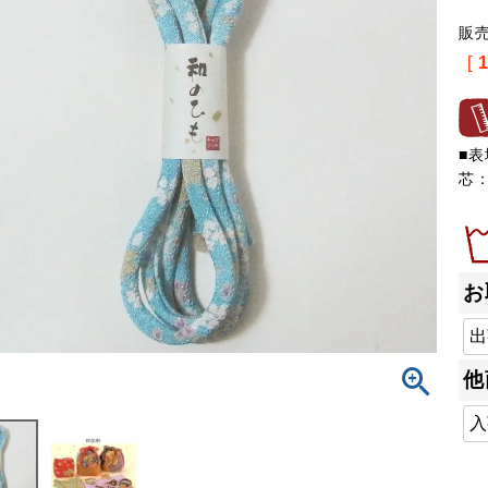
販
[
■
芯：
お
他