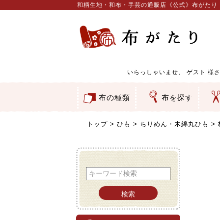
和柄生地・和布・手芸の通販店《公式》布がたり
いらっしゃいませ、
ゲスト
様さ
布の種類
布を探す
和柄生地
コットン／もめん生地
ちりめん生地
織物 金襴・裂地
りんず・ジャガード織生地
ポリエステル生地
服地
その他の生地
ちりめんカットロール
リボン
素材から探す
色から探す
柄から探す
テイストから探す
用途から探す
ち
刺
つ
動
ウ
バ
ア
押
カ
水
御
そ
トップ
ひも
ちりめん・木綿丸ひも
検索