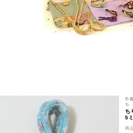
巾
も
ち
5
商