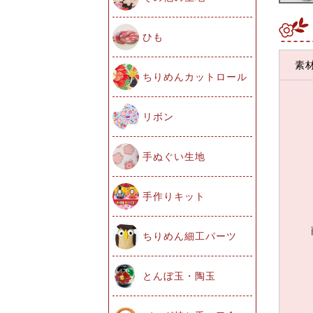
ひも
素
ちりめんカットロール
リボン
手ぬぐい生地
手作りキット
ちりめん細工パーツ
とんぼ玉・陶玉