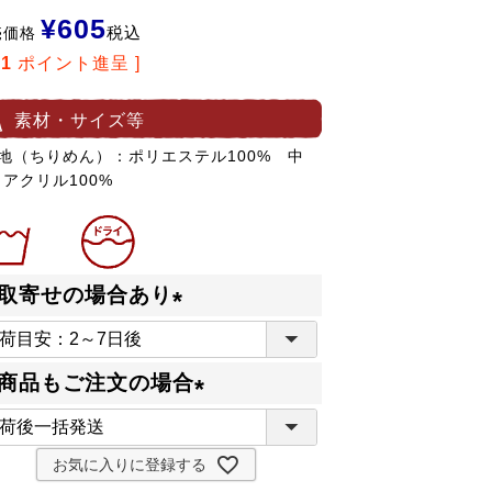
¥
605
税込
売価格
11
ポイント進呈 ]
素材・サイズ等
表地（ちりめん）：ポリエステル100% 中
アクリル100%
取寄せの場合あり
(
必
商品もご注文の場合
須
(
)
必
お気に入りに登録する
須