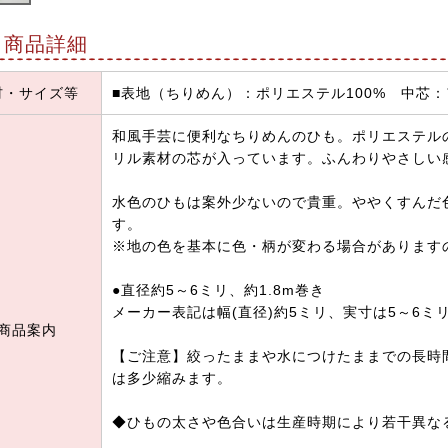
商品詳細
材・サイズ等
■表地（ちりめん）：ポリエステル100% 中芯：
和風手芸に便利なちりめんのひも。ポリエステル
リル素材の芯が入っています。ふんわりやさしい
水色のひもは案外少ないので貴重。ややくすんだ
す。
※地の色を基本に色・柄が変わる場合があります
●直径約5～6ミリ、約1.8m巻き
メーカー表記は幅(直径)約5ミリ、実寸は5～6ミ
商品案内
【ご注意】絞ったままや水につけたままでの長時
は多少縮みます。
◆ひもの太さや色合いは生産時期により若干異な