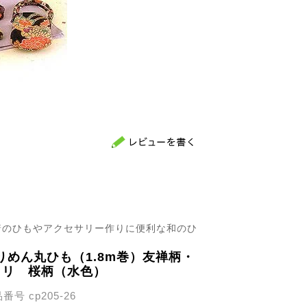
着のひもやアクセサリー作りに便利な和のひ
りめん丸ひも（1.8m巻）友禅柄・
ミリ 桜柄（水色）
品番号
cp205-26