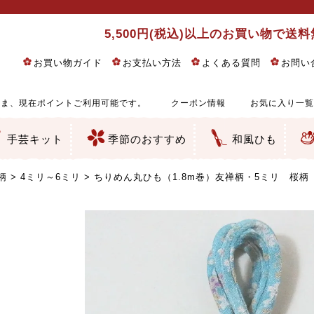
5,500円(税込)以上のお買い物で送
お買い物ガイド
お支払い方法
よくある質問
お問い
ま、現在ポイントご利用可能です。
クーポン情報
お気に入り一覧
手芸キット
季節のおすすめ
和風ひも
りめん細工・ちりめん手芸
し子・こぎん刺し
るし飾り・ひな祭り・端午の節句
物・干支
ェディング
ッグ・ポーチ・袋物
クセサリー・キーホルダー・根付類
絵・木目込み・手まり
ルトナージュ
引手芸
朱印帳
の他
和風花柄
モダン和風花柄
伝統柄
かすり柄
動物柄
縞・チェック・水玉など
その他の和風柄
洋風柄
グラデーション・ぼかし
無地・無地調
無地・手染めあづみ野木綿
ガーゼ生地
綿レース生地
つまみ細工向き
手ぬぐい
手芸用ちりめん
手芸用一越ちりめん
洗えるちりめん／ポリちりめん
正絹ちりめん／シルク
木綿ちりめん
オリジナル商品
西陣織 金襴・どんす類
西陣織 裂地・帯地
和柄りんず（綸子）生地・レーヨン
無地りんず（綸子）生地・レーヨン
ジャガード織
柄もの
無地・地模様
つまみ細工用カット済み生地
リネン／麻混生地
印伝調生地
たたみテープ／畳のへり
シルク生地
裏地
キュプラ・チュール
ゆかた・じんべい向き生地
つまみ細工生地・材料・キット等
七五三に～お子さまの着物向き生地
干支・正月手芸
つるしびな・つるし飾り
ひな祭り手作りキット
端午の節句手作りキット
鬼滅の刃・呪術廻戦特集
京都ちりめん手芸工房より・西端和美先生特集
コットン／木綿素材（混紡含む）
ポリエステル素材（混紡含む）
レーヨン素材
シルク素材
麻／リネン（混紡含む）
本掲載生地
赤・ピンク
黄色・オレンジ
茶・ベージュ
緑
青・紺
紫
白・アイボリー
黒・グレイ
金・銀
多色使い
リバーシブル
さくら柄
梅柄
和風花柄
洋テイスト花柄
植物柄
伝統柄・古典柄
飛鳥・奈良文様
かすり柄
動物柄
縞・ストライプ
水玉・ドット
チェック・格子
小紋柄
無地
古典的
かわいい
華やか
モダン
レトロ
ベーシック
しぶい
男柄
おしゃれ
なごみ
洋テイスト
つまみ細工
ゆかた・じんべい
子供の着物
ベビー袴&上着セット
よさこい・舞台衣装
お祭り着
さむえ
エプロン・ホームウェア
ブラウス・シャツ・ワンピース
古ぶくさ
バッグ・ポーチ
インテリア
マスク
ひな祭りちりめんキット
縁起物(ふくろう、まり、瓢箪
髪飾り・アクセサリー
根付・ストラップ・キーホ
巾着・がま口等
タペストリー
人形・動物
干支
その他
ふきん
コースター・ランチョンマ
バッグ・ポーチ類
その他
刺し子布（布のみ）
刺し子糸
つるしびな・つるし飾り
ひな祭り
端午の節句
動物
干支
リングピロー
ウェディングベア・ウエル
アクセサリー
ウェルカムボード
バッグ類
ポーチ類
ペンケース・メガネケース
コインケース
その他のケース・袋物
アクセサリー・髪飾り
キーホルダー・根付・スト
押絵
木目込み
手まり
たたみへり・たたみシート
ドールチャーム
編み物
刺しゅう
タペストリー
ビーズ手芸
布ぞうり
クリスマス・ハロウィン
その他のキット
夏休み手作り特集
ちりめん・木綿丸ひも
江戸打ちひも
人五・人八紐
メタリックヤーン／ひも
その他のひも
柄
4ミリ～6ミリ
ちりめん丸ひも（1.8m巻）友禅柄・5ミリ 桜柄