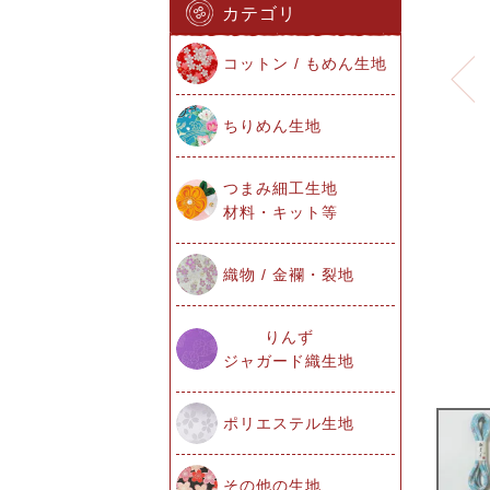
カテゴリ
コットン / もめん生地
ちりめん生地
つまみ細工生地
材料・キット等
織物 / 金襴・裂地
りんず
ジャガード織生地
ポリエステル生地
その他の生地