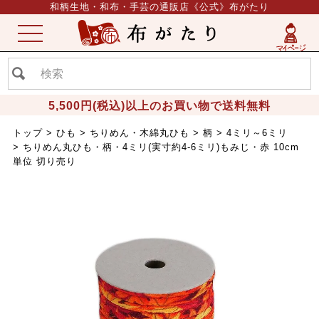
和柄生地・和布・手芸の通販店《公式》布がたり
ME
NU
5,500円(税込)以上のお買い物で送料無料
トップ
ひも
ちりめん・木綿丸ひも
柄
4ミリ～6ミリ
ちりめん丸ひも・柄・4ミリ(実寸約4-6ミリ)もみじ・赤 10cm
単位 切り売り