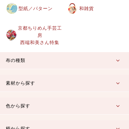
型紙／パターン
和雑貨
京都ちりめん手芸工
房
西端和美さん特集
布の種類
コットン／もめん生地
ちりめん生地
織物 金襴・裂地
りんず・ジャガード織生地
ポリエステル生地
その他の生地
ちりめんカットロール
リボン
素材から探す
コットン／木綿素材（混紡含む）
ポリエステル素材（混紡含む）
レーヨン素材
シルク素材
麻／リネン（混紡含む）
本掲載生地
色から探す
赤・ピンク
黄色・オレンジ
茶・ベージュ
緑
青・紺
紫
白・アイボリー
黒・グレイ
金・銀
多色使い
リバーシブル
柄から探す