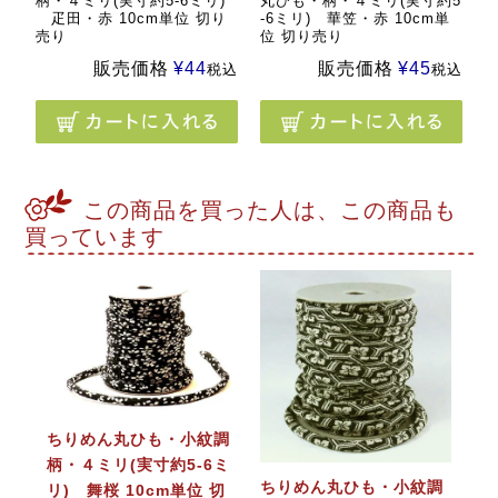
柄・４ミリ(実寸約5-6ミリ)
丸ひも・柄・４ミリ(実寸約5
疋田・赤 10cm単位 切り
-6ミリ) 華笠・赤 10cm単
売り
位 切り売り
販売価格
¥
44
販売価格
¥
45
税込
税込
この商品を買った人は、この商品も
買っています
ちりめん丸ひも・小紋調
柄・４ミリ(実寸約5-6ミ
ちりめん丸ひも・小紋調
リ) 舞桜 10cm単位 切