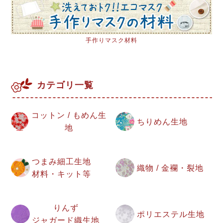
手作りマスク材料
カテゴリ一覧
コットン / もめん生
ちりめん生地
地
つまみ細工生地
織物 / 金襴・裂地
材料・キット等
りんず
ポリエステル生地
ジャガード織生地