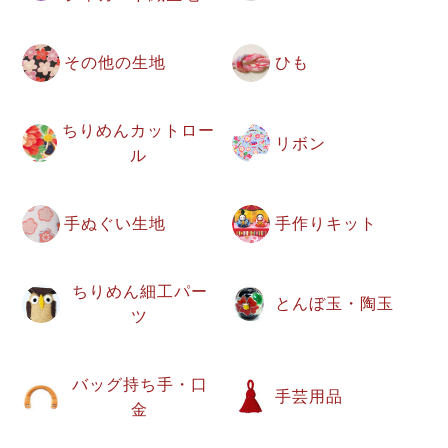
その他の生地
ひも
ちりめんカットロー
リボン
ル
手ぬぐい生地
手作りキット
ちりめん細工パー
とんぼ玉・陶玉
ツ
バッグ持ち手・口
手芸用品
金