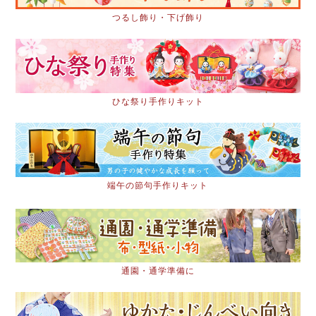
つるし飾り・下げ飾り
ひな祭り手作りキット
端午の節句手作りキット
通園・通学準備に