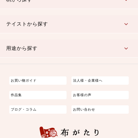
さくら柄
梅柄
和風花柄
洋テイスト花柄
植物柄
伝統柄・古典柄
飛鳥・奈良文様
かすり柄
動物柄
縞・ストライプ
水玉・ドット
チェック・格子
小紋柄
無地
テイストから探す
古典的
かわいい
華やか
モダン
レトロ
ベーシック
しぶい
男柄
おしゃれ
なごみ
洋テイスト
用途から探す
つまみ細工
ゆかた・じんべい
子供の着物
よさこい・舞台衣装
お祭り着
さむえ
エプロン・ホームウェア
ブラウス・シャツ・ワンピース
古ぶくさ
バッグ・ポーチ
インテリア
マスク
お買い物ガイド
法人様・企業様へ
作品集
お客様の声
ブログ・コラム
お問い合わせ