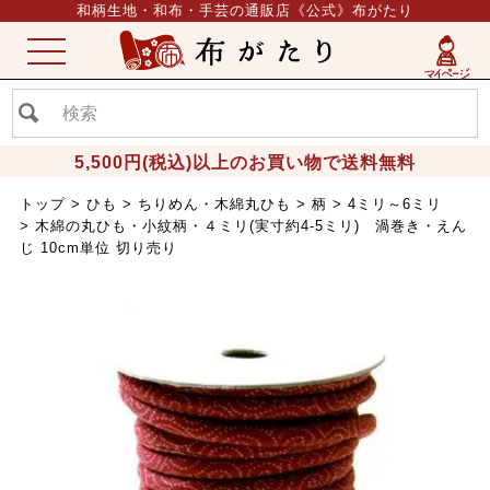
和柄生地・和布・手芸の通販店《公式》布がたり
ME
NU
5,500円(税込)以上のお買い物で送料無料
トップ
ひも
ちりめん・木綿丸ひも
柄
4ミリ～6ミリ
木綿の丸ひも・小紋柄・４ミリ(実寸約4-5ミリ) 渦巻き・えん
じ 10cm単位 切り売り