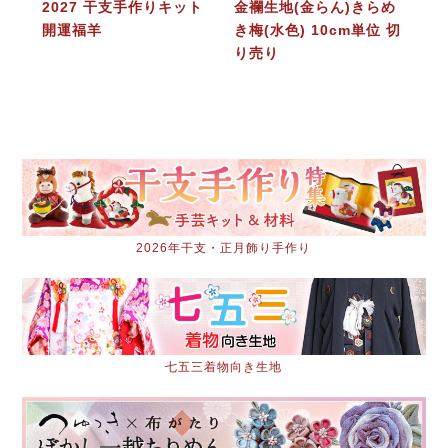
2027 干支手作りキット
金襴生地(金らん)きらめ
開運福羊
き梅(水色) 10cm単位 切
り売り
2026年干支・正月飾り手作り
七五三着物向き生地