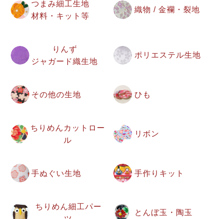
つまみ細工生地
織物 / 金襴・裂地
材料・キット等
りんず
ポリエステル生地
ジャガード織生地
その他の生地
ひも
ちりめんカットロー
リボン
ル
手ぬぐい生地
手作りキット
ちりめん細工パー
とんぼ玉・陶玉
ツ