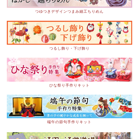
つゆつきデザインつまみ細工ちりめん
つるし飾り・下げ飾り
ひな祭り手作りキット
端午の節句手作りキット