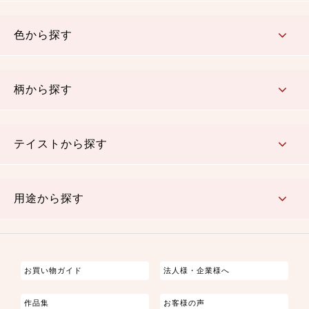
コットン／木綿素材（混紡含む）
ポリエステル素材（混紡含む）
レーヨン素材
シルク素材
麻／リネン（混紡含む）
本掲載生地
色から探す
赤・ピンク
黄色・オレンジ
茶・ベージュ
緑
青・紺
紫
白・アイボリー
黒・グレイ
金・銀
多色使い
リバーシブル
柄から探す
さくら柄
梅柄
和風花柄
洋テイスト花柄
植物柄
伝統柄・古典柄
飛鳥・奈良文様
かすり柄
動物柄
縞・ストライプ
水玉・ドット
チェック・格子
小紋柄
無地
テイストから探す
古典的
かわいい
華やか
モダン
レトロ
ベーシック
しぶい
男柄
おしゃれ
なごみ
洋テイスト
用途から探す
つまみ細工
ゆかた・じんべい
子供の着物
よさこい・舞台衣装
お祭り着
さむえ
エプロン・ホームウェア
ブラウス・シャツ・ワンピース
古ぶくさ
バッグ・ポーチ
インテリア
マスク
お買い物ガイド
法人様・企業様へ
作品集
お客様の声