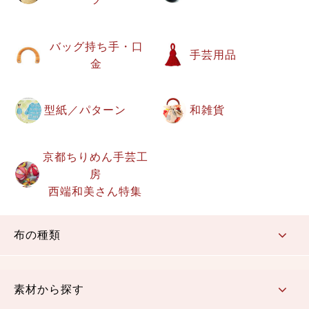
バッグ持ち手・口
手芸用品
金
型紙／パターン
和雑貨
京都ちりめん手芸工
房
西端和美さん特集
布の種類
コットン／もめん生地
ちりめん生地
織物 金襴・裂地
りんず・ジャガード織生地
ポリエステル生地
その他の生地
ちりめんカットロール
リボン
素材から探す