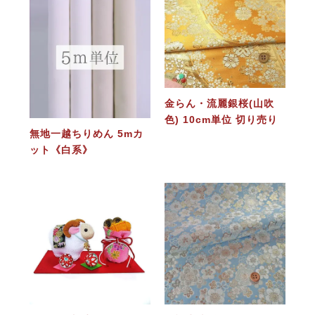
金らん・流麗銀桜(山吹
色) 10cm単位 切り売り
無地一越ちりめん 5mカ
ット《白系》