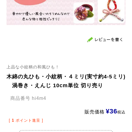
上品な小紋柄の和風ひも！
木綿の丸ひも・小紋柄・４ミリ(実寸約4-5ミリ)
渦巻き・えんじ 10cm単位 切り売り
商品番号
hi4m4
¥
36
販売価格
税込
[
1
ポイント進呈 ]