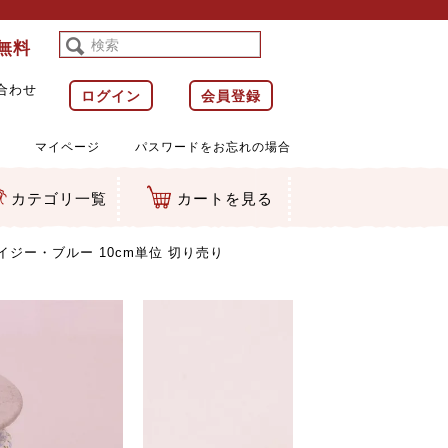
料無料
合わせ
ログイン
会員登録
マイページ
パスワードをお忘れの場合
カテゴリ一覧
カートを見る
等)
ルダー
ット類
カムマスコット
ラップ
イジー・ブルー 10cm単位 切り売り