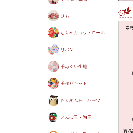
ひも
素
ちりめんカットロール
リボン
手ぬぐい生地
手作りキット
ちりめん細工パーツ
とんぼ玉・陶玉
商品