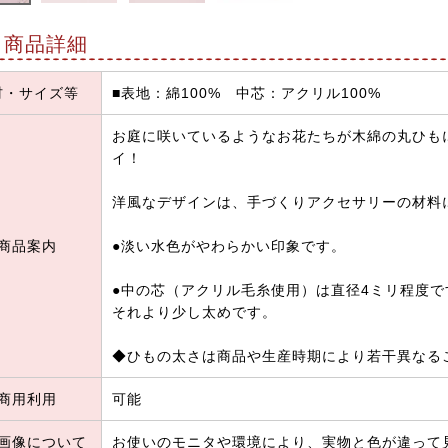
商品詳細
材・サイズ等
■表地：綿100% 中芯：アクリル100%
お庭に咲いているようなお花たちが木綿の丸ひも
イ！
洋風なデザインは、手づくりアクセサリーの材料
商品案内
●淡い水色がやわらかい印象です。
●中の芯（アクリル毛糸使用）は直径4ミリ程度
それより少し太めです。
◆ひもの太さは商品や生産時期により若干異なる
商用利用
可能
画像について
お使いのモニタや環境により、実物と色が違って