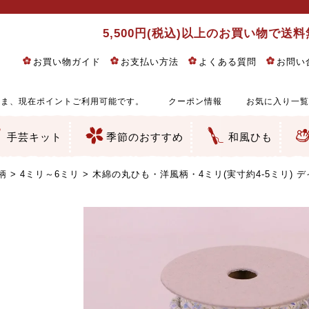
5,500円(税込)以上のお買い物で送
お買い物ガイド
お支払い方法
よくある質問
お問い
ま、現在ポイントご利用可能です。
クーポン情報
お気に入り一覧
手芸キット
季節のおすすめ
和風ひも
りめん細工・ちりめん手芸
し子・こぎん刺し
るし飾り・ひな祭り・端午の節句
物・干支
ェディング
ッグ・ポーチ・袋物
クセサリー・キーホルダー・根付類
絵・木目込み・手まり
ルトナージュ
引手芸
朱印帳
の他
和風花柄
モダン和風花柄
伝統柄
かすり柄
動物柄
縞・チェック・水玉など
その他の和風柄
洋風柄
グラデーション・ぼかし
無地・無地調
無地・手染めあづみ野木綿
ガーゼ生地
綿レース生地
つまみ細工向き
手ぬぐい
手芸用ちりめん
手芸用一越ちりめん
洗えるちりめん／ポリちりめん
正絹ちりめん／シルク
木綿ちりめん
オリジナル商品
西陣織 金襴・どんす類
西陣織 裂地・帯地
和柄りんず（綸子）生地・レーヨン
無地りんず（綸子）生地・レーヨン
ジャガード織
柄もの
無地・地模様
つまみ細工用カット済み生地
リネン／麻混生地
印伝調生地
たたみテープ／畳のへり
シルク生地
裏地
キュプラ・チュール
ゆかた・じんべい向き生地
つまみ細工生地・材料・キット等
七五三に～お子さまの着物向き生地
干支・正月手芸
つるしびな・つるし飾り
ひな祭り手作りキット
端午の節句手作りキット
鬼滅の刃・呪術廻戦特集
京都ちりめん手芸工房より・西端和美先生特集
コットン／木綿素材（混紡含む）
ポリエステル素材（混紡含む）
レーヨン素材
シルク素材
麻／リネン（混紡含む）
本掲載生地
赤・ピンク
黄色・オレンジ
茶・ベージュ
緑
青・紺
紫
白・アイボリー
黒・グレイ
金・銀
多色使い
リバーシブル
さくら柄
梅柄
和風花柄
洋テイスト花柄
植物柄
伝統柄・古典柄
飛鳥・奈良文様
かすり柄
動物柄
縞・ストライプ
水玉・ドット
チェック・格子
小紋柄
無地
古典的
かわいい
華やか
モダン
レトロ
ベーシック
しぶい
男柄
おしゃれ
なごみ
洋テイスト
つまみ細工
ゆかた・じんべい
子供の着物
ベビー袴&上着セット
よさこい・舞台衣装
お祭り着
さむえ
エプロン・ホームウェア
ブラウス・シャツ・ワンピース
古ぶくさ
バッグ・ポーチ
インテリア
マスク
ひな祭りちりめんキット
縁起物(ふくろう、まり、瓢箪
髪飾り・アクセサリー
根付・ストラップ・キーホ
巾着・がま口等
タペストリー
人形・動物
干支
その他
ふきん
コースター・ランチョンマ
バッグ・ポーチ類
その他
刺し子布（布のみ）
刺し子糸
つるしびな・つるし飾り
ひな祭り
端午の節句
動物
干支
リングピロー
ウェディングベア・ウエル
アクセサリー
ウェルカムボード
バッグ類
ポーチ類
ペンケース・メガネケース
コインケース
その他のケース・袋物
アクセサリー・髪飾り
キーホルダー・根付・スト
押絵
木目込み
手まり
たたみへり・たたみシート
ドールチャーム
編み物
刺しゅう
タペストリー
ビーズ手芸
布ぞうり
クリスマス・ハロウィン
その他のキット
夏休み手作り特集
ちりめん・木綿丸ひも
江戸打ちひも
人五・人八紐
メタリックヤーン／ひも
その他のひも
柄
4ミリ～6ミリ
木綿の丸ひも・洋風柄・4ミリ(実寸約4-5ミリ) デ