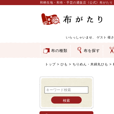
和柄生地・和布・手芸の通販店《公式》布がたり
いらっしゃいませ、
ゲスト
様さ
布の種類
布を探す
和柄生地
コットン／もめん生地
ちりめん生地
織物 金襴・裂地
りんず・ジャガード織生地
ポリエステル生地
服地
その他の生地
ちりめんカットロール
リボン
素材から探す
色から探す
柄から探す
テイストから探す
用途から探す
ち
刺
つ
動
ウ
バ
ア
押
カ
水
御
そ
トップ
ひも
ちりめん・木綿丸ひも
検索