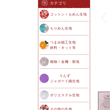
カテゴリ
コットン / もめん生地
ちりめん生地
つまみ細工生地
材料・キット等
織物 / 金襴・裂地
りんず
ジャガード織生地
ポリエステル生地
その他の生地