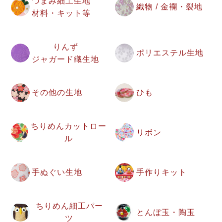
つまみ細工生地
織物 / 金襴・裂地
材料・キット等
りんず
ポリエステル生地
ジャガード織生地
その他の生地
ひも
ちりめんカットロー
リボン
ル
手ぬぐい生地
手作りキット
ちりめん細工パー
とんぼ玉・陶玉
ツ