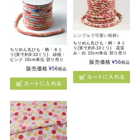
シンプルで可愛い桜柄♪
ちりめん丸ひも・柄・８ミ
リ(実寸約8-10ミリ) 花笑
ちりめん丸ひも・柄・８ミ
み・白 10cm単位 切り売り
リ(実寸約9-10ミリ) 緋桜・
ピンク 10cm単位 切り売り
販売価格
¥
56
税込
販売価格
¥
56
税込