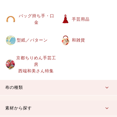
バッグ持ち手・口
手芸用品
金
型紙／パターン
和雑貨
京都ちりめん手芸工
房
西端和美さん特集
布の種類
コットン／もめん生地
ちりめん生地
織物 金襴・裂地
りんず・ジャガード織生地
ポリエステル生地
その他の生地
ちりめんカットロール
リボン
素材から探す