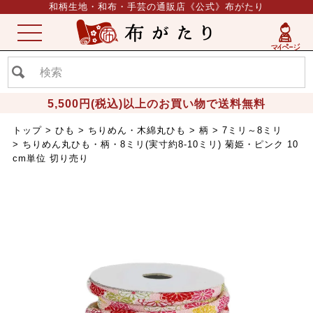
和柄生地・和布・手芸の通販店《公式》布がたり
ME
NU
5,500円(税込)以上のお買い物で送料無料
トップ
ひも
ちりめん・木綿丸ひも
柄
7ミリ～8ミリ
ちりめん丸ひも・柄・8ミリ(実寸約8-10ミリ) 菊姫・ピンク 10
cm単位 切り売り