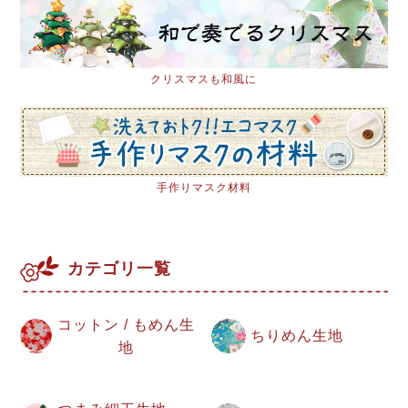
クリスマスも和風に
手作りマスク材料
カテゴリ一覧
コットン / もめん生
ちりめん生地
地