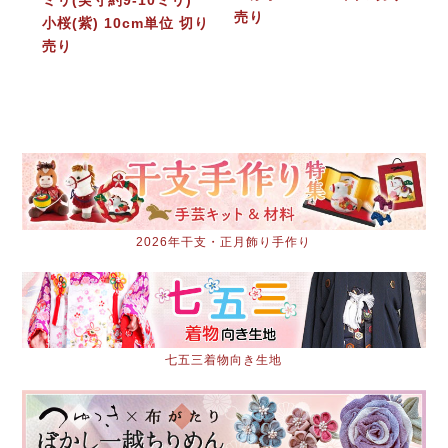
ミリ(実寸約9-10ミリ)
売り
小桜(紫) 10cm単位 切り
売り
2026年干支・正月飾り手作り
七五三着物向き生地