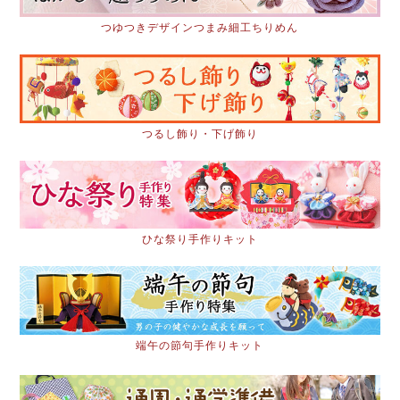
つゆつきデザインつまみ細工ちりめん
つるし飾り・下げ飾り
ひな祭り手作りキット
端午の節句手作りキット