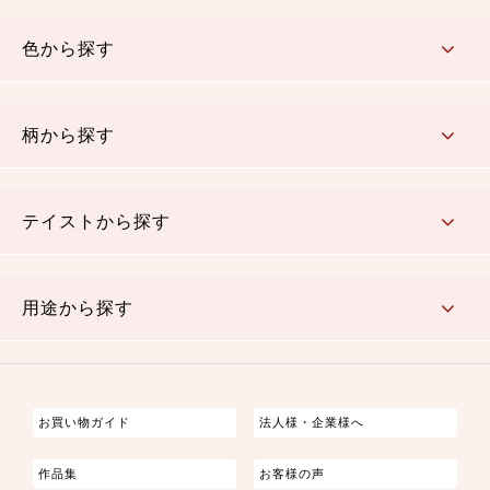
コットン／木綿素材（混紡含む）
ポリエステル素材（混紡含む）
レーヨン素材
シルク素材
麻／リネン（混紡含む）
本掲載生地
色から探す
赤・ピンク
黄色・オレンジ
茶・ベージュ
緑
青・紺
紫
白・アイボリー
黒・グレイ
金・銀
多色使い
リバーシブル
柄から探す
さくら柄
梅柄
和風花柄
洋テイスト花柄
植物柄
伝統柄・古典柄
飛鳥・奈良文様
かすり柄
動物柄
縞・ストライプ
水玉・ドット
チェック・格子
小紋柄
無地
テイストから探す
古典的
かわいい
華やか
モダン
レトロ
ベーシック
しぶい
男柄
おしゃれ
なごみ
洋テイスト
用途から探す
つまみ細工
ゆかた・じんべい
子供の着物
よさこい・舞台衣装
お祭り着
さむえ
エプロン・ホームウェア
ブラウス・シャツ・ワンピース
古ぶくさ
バッグ・ポーチ
インテリア
マスク
お買い物ガイド
法人様・企業様へ
作品集
お客様の声