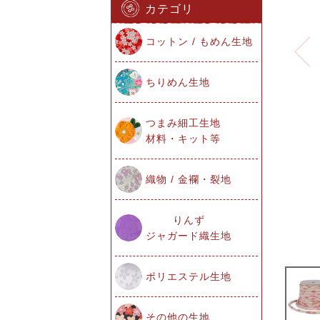
カテゴリ
コットン / もめん生地
ちりめん生地
つまみ細工生地
材料・キット等
織物 / 金襴・裂地
りんず
ジャガード織生地
ポリエステル生地
その他の生地