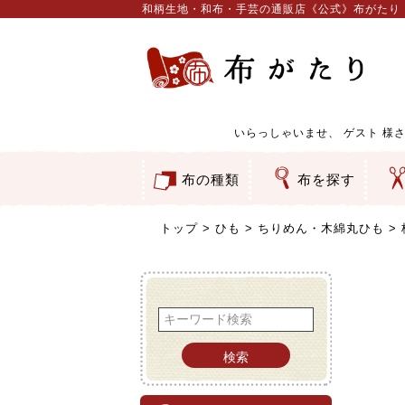
和柄生地・和布・手芸の通販店《公式》布がたり
いらっしゃいませ、
ゲスト
様さ
布の種類
布を探す
和柄生地
コットン／もめん生地
ちりめん生地
織物 金襴・裂地
りんず・ジャガード織生地
ポリエステル生地
服地
その他の生地
ちりめんカットロール
リボン
素材から探す
色から探す
柄から探す
テイストから探す
用途から探す
ち
刺
つ
動
ウ
バ
ア
押
カ
水
御
そ
トップ
ひも
ちりめん・木綿丸ひも
検索