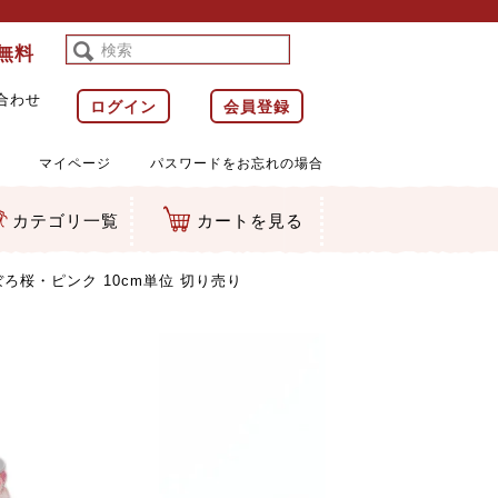
料無料
合わせ
ログイン
会員登録
マイページ
パスワードをお忘れの場合
カテゴリ一覧
カートを見る
等)
ルダー
ット類
カムマスコット
ラップ
ぼろ桜・ピンク 10cm単位 切り売り