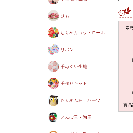
ひも
素
ちりめんカットロール
リボン
手ぬぐい生地
手作りキット
ちりめん細工パーツ
商品
とんぼ玉・陶玉