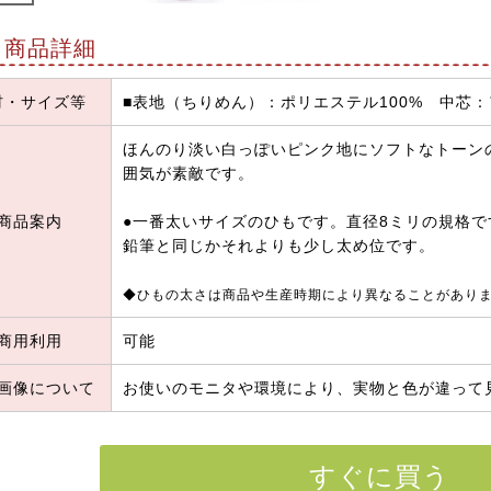
商品詳細
材・サイズ等
■表地（ちりめん）：ポリエステル100% 中芯：
ほんのり淡い白っぽいピンク地にソフトなトーン
囲気が素敵です。
商品案内
●一番太いサイズのひもです。直径8ミリの規格
鉛筆と同じかそれよりも少し太め位です。
◆ひもの太さは商品や生産時期により異なることがあり
商用利用
可能
画像について
お使いのモニタや環境により、実物と色が違って
すぐに買う