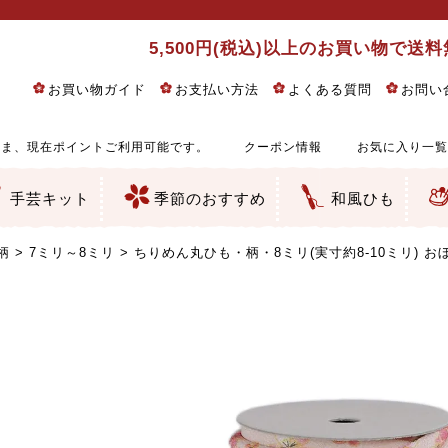
5,500円(税込)以上のお買い物で送
お買い物ガイド
お支払い方法
よくある質問
お問い
ま、現在ポイントご利用可能です。
クーポン情報
お気に入り一覧
手芸キット
季節のおすすめ
和風ひも
りめん細工・ちりめん手芸
し子・こぎん刺し
るし飾り・ひな祭り・端午の節句
物・干支
ェディング
ッグ・ポーチ・袋物
クセサリー・キーホルダー・根付類
絵・木目込み・手まり
ルトナージュ
引手芸
朱印帳
の他
和風花柄
モダン和風花柄
伝統柄
かすり柄
動物柄
縞・チェック・水玉など
その他の和風柄
洋風柄
グラデーション・ぼかし
無地・無地調
無地・手染めあづみ野木綿
ガーゼ生地
綿レース生地
つまみ細工向き
手ぬぐい
手芸用ちりめん
手芸用一越ちりめん
洗えるちりめん／ポリちりめん
正絹ちりめん／シルク
木綿ちりめん
オリジナル商品
西陣織 金襴・どんす類
西陣織 裂地・帯地
和柄りんず（綸子）生地・レーヨン
無地りんず（綸子）生地・レーヨン
ジャガード織
柄もの
無地・地模様
つまみ細工用カット済み生地
リネン／麻混生地
印伝調生地
たたみテープ／畳のへり
シルク生地
裏地
キュプラ・チュール
ゆかた・じんべい向き生地
つまみ細工生地・材料・キット等
七五三に～お子さまの着物向き生地
干支・正月手芸
つるしびな・つるし飾り
ひな祭り手作りキット
端午の節句手作りキット
鬼滅の刃・呪術廻戦特集
京都ちりめん手芸工房より・西端和美先生特集
コットン／木綿素材（混紡含む）
ポリエステル素材（混紡含む）
レーヨン素材
シルク素材
麻／リネン（混紡含む）
本掲載生地
赤・ピンク
黄色・オレンジ
茶・ベージュ
緑
青・紺
紫
白・アイボリー
黒・グレイ
金・銀
多色使い
リバーシブル
さくら柄
梅柄
和風花柄
洋テイスト花柄
植物柄
伝統柄・古典柄
飛鳥・奈良文様
かすり柄
動物柄
縞・ストライプ
水玉・ドット
チェック・格子
小紋柄
無地
古典的
かわいい
華やか
モダン
レトロ
ベーシック
しぶい
男柄
おしゃれ
なごみ
洋テイスト
つまみ細工
ゆかた・じんべい
子供の着物
ベビー袴&上着セット
よさこい・舞台衣装
お祭り着
さむえ
エプロン・ホームウェア
ブラウス・シャツ・ワンピース
古ぶくさ
バッグ・ポーチ
インテリア
マスク
ひな祭りちりめんキット
縁起物(ふくろう、まり、瓢箪
髪飾り・アクセサリー
根付・ストラップ・キーホ
巾着・がま口等
タペストリー
人形・動物
干支
その他
ふきん
コースター・ランチョンマ
バッグ・ポーチ類
その他
刺し子布（布のみ）
刺し子糸
つるしびな・つるし飾り
ひな祭り
端午の節句
動物
干支
リングピロー
ウェディングベア・ウエル
アクセサリー
ウェルカムボード
バッグ類
ポーチ類
ペンケース・メガネケース
コインケース
その他のケース・袋物
アクセサリー・髪飾り
キーホルダー・根付・スト
押絵
木目込み
手まり
たたみへり・たたみシート
ドールチャーム
編み物
刺しゅう
タペストリー
ビーズ手芸
布ぞうり
クリスマス・ハロウィン
その他のキット
夏休み手作り特集
ちりめん・木綿丸ひも
江戸打ちひも
人五・人八紐
メタリックヤーン／ひも
その他のひも
柄
7ミリ～8ミリ
ちりめん丸ひも・柄・8ミリ(実寸約8-10ミリ) お