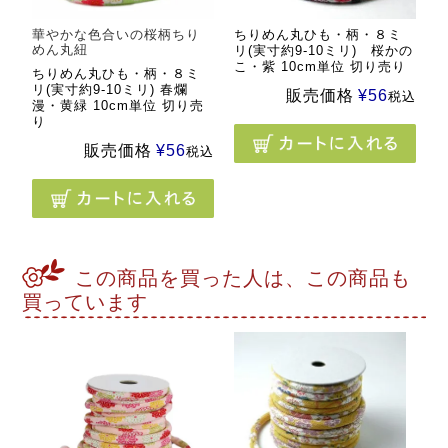
華やかな色合いの桜柄ちり
ちりめん丸ひも・柄・８ミ
めん丸紐
リ(実寸約9-10ミリ) 桜かの
こ・紫 10cm単位 切り売り
ちりめん丸ひも・柄・８ミ
リ(実寸約9-10ミリ) 春爛
販売価格
¥
56
税込
漫・黄緑 10cm単位 切り売
り
販売価格
¥
56
税込
この商品を買った人は、この商品も
買っています