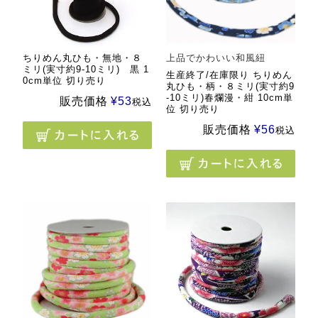
ちりめん丸ひも・無地・８
上品でかわいい和風紐
ミリ(実寸約9-10ミリ) 黒 1
生産終了/在庫限り ちりめん
0cm単位 切り売り
丸ひも・柄・８ミリ(実寸約9
-10ミリ)春爛漫・紺 10cm単
販売価格
¥
53
税込
位 切り売り
販売価格
¥
56
税込