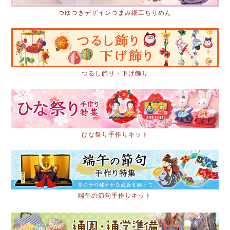
つゆつきデザインつまみ細工ちりめん
つるし飾り・下げ飾り
ひな祭り手作りキット
端午の節句手作りキット