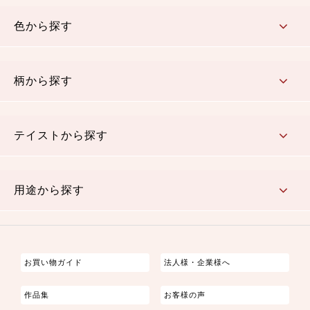
コットン／木綿素材（混紡含む）
ポリエステル素材（混紡含む）
レーヨン素材
シルク素材
麻／リネン（混紡含む）
本掲載生地
色から探す
赤・ピンク
黄色・オレンジ
茶・ベージュ
緑
青・紺
紫
白・アイボリー
黒・グレイ
金・銀
多色使い
リバーシブル
柄から探す
さくら柄
梅柄
和風花柄
洋テイスト花柄
植物柄
伝統柄・古典柄
飛鳥・奈良文様
かすり柄
動物柄
縞・ストライプ
水玉・ドット
チェック・格子
小紋柄
無地
テイストから探す
古典的
かわいい
華やか
モダン
レトロ
ベーシック
しぶい
男柄
おしゃれ
なごみ
洋テイスト
用途から探す
つまみ細工
ゆかた・じんべい
子供の着物
よさこい・舞台衣装
お祭り着
さむえ
エプロン・ホームウェア
ブラウス・シャツ・ワンピース
古ぶくさ
バッグ・ポーチ
インテリア
マスク
お買い物ガイド
法人様・企業様へ
作品集
お客様の声