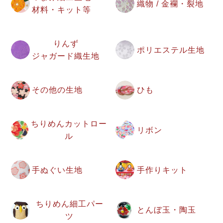
織物 / 金襴・裂地
材料・キット等
りんず
ポリエステル生地
ジャガード織生地
その他の生地
ひも
ちりめんカットロー
リボン
ル
手ぬぐい生地
手作りキット
ちりめん細工パー
とんぼ玉・陶玉
ツ