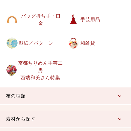
バッグ持ち手・口
手芸用品
金
型紙／パターン
和雑貨
京都ちりめん手芸工
房
西端和美さん特集
布の種類
コットン／もめん生地
ちりめん生地
織物 金襴・裂地
りんず・ジャガード織生地
ポリエステル生地
その他の生地
ちりめんカットロール
リボン
素材から探す