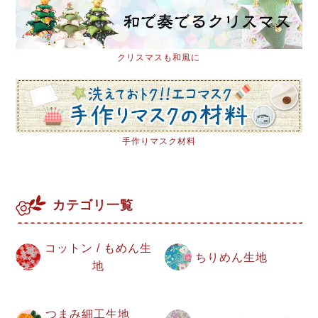
クリスマスも和風に
手作りマスク材料
カテゴリ一覧
コットン / もめん生
ちりめん生地
地
つまみ細工生地