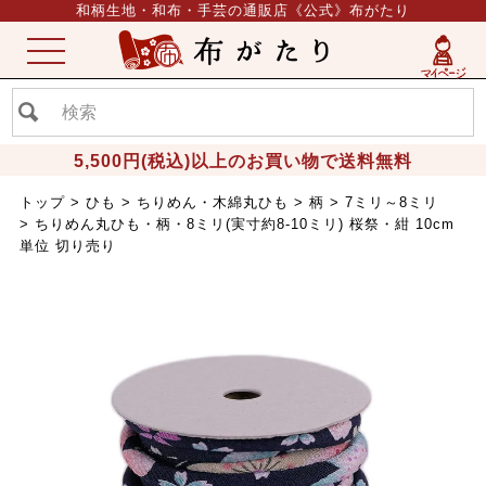
和柄生地・和布・手芸の通販店《公式》布がたり
ME
NU
5,500円(税込)以上のお買い物で送料無料
トップ
ひも
ちりめん・木綿丸ひも
柄
7ミリ～8ミリ
ちりめん丸ひも・柄・8ミリ(実寸約8-10ミリ) 桜祭・紺 10cm
単位 切り売り