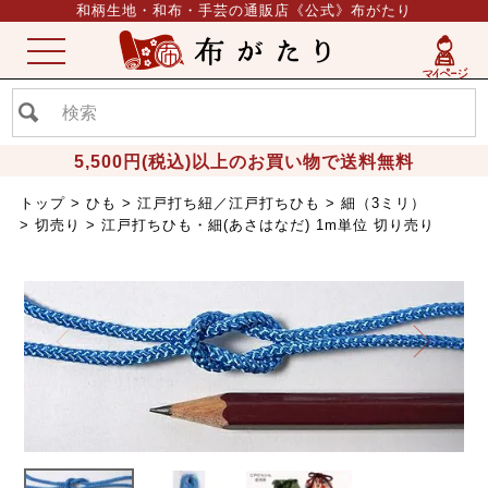
和柄生地・和布・手芸の通販店《公式》布がたり
ME
NU
5,500円(税込)以上のお買い物で送料無料
トップ
ひも
江戸打ち紐／江戸打ちひも
細（3ミリ）
切売り
江戸打ちひも・細(あさはなだ) 1m単位 切り売り