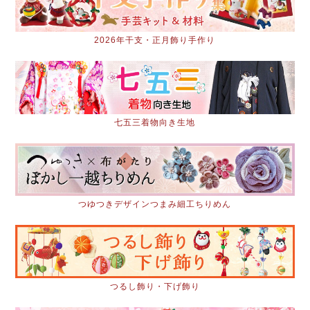
2026年干支・正月飾り手作り
七五三着物向き生地
つゆつきデザインつまみ細工ちりめん
つるし飾り・下げ飾り