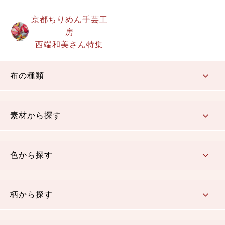
京都ちりめん手芸工
房
西端和美さん特集
布の種類
コットン／もめん生地
ちりめん生地
織物 金襴・裂地
りんず・ジャガード織生地
ポリエステル生地
その他の生地
ちりめんカットロール
リボン
素材から探す
コットン／木綿素材（混紡含む）
ポリエステル素材（混紡含む）
レーヨン素材
シルク素材
麻／リネン（混紡含む）
本掲載生地
色から探す
赤・ピンク
黄色・オレンジ
茶・ベージュ
緑
青・紺
紫
白・アイボリー
黒・グレイ
金・銀
多色使い
リバーシブル
柄から探す
さくら柄
梅柄
和風花柄
洋テイスト花柄
植物柄
伝統柄・古典柄
飛鳥・奈良文様
かすり柄
動物柄
縞・ストライプ
水玉・ドット
チェック・格子
小紋柄
無地