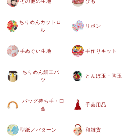
その他の生地
ひも
ちりめんカットロー
リボン
ル
手ぬぐい生地
手作りキット
ちりめん細工パー
とんぼ玉・陶玉
ツ
バッグ持ち手・口
手芸用品
金
型紙／パターン
和雑貨