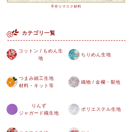
手作りマスク材料
カテゴリ一覧
コットン / もめん生
ちりめん生地
地
つまみ細工生地
織物 / 金襴・裂地
材料・キット等
りんず
ポリエステル生地
ジャガード織生地