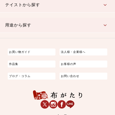
テイストから探す
古典的
かわいい
華やか
モダン
レトロ
ベーシック
しぶい
男柄
おしゃれ
なごみ
洋テイスト
用途から探す
つまみ細工
ゆかた・じんべい
子供の着物
よさこい・舞台衣装
お祭り着
さむえ
エプロン・ホームウェア
ブラウス・シャツ・ワンピース
古ぶくさ
バッグ・ポーチ
インテリア
マスク
お買い物ガイド
法人様・企業様へ
作品集
お客様の声
ブログ・コラム
お問い合わせ