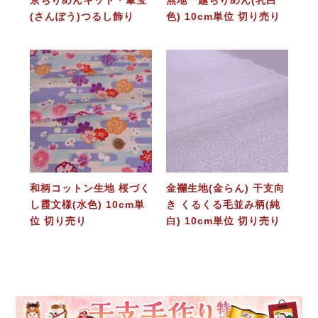
京ちりめんキット・傘宝
無地一越ちりめん(乳白
(さんぽう)つるし飾り
色) 10cm単位 切り売り
和柄コットン生地 桜づく
金襴生地(金らん) 干支向
し霞文様(水色) 10cm単
き くるくる毛並み柄(純
位 切り売り
白) 10cm単位 切り売り