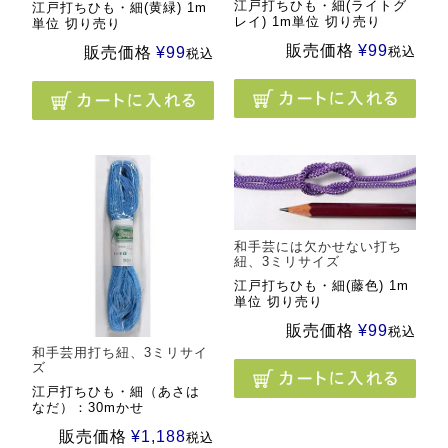
江戸打ちひも・細(ライトグ
江戸打ちひも・細(黄緑) 1m
レイ) 1m単位 切り売り
単位 切り売り
販売価格
¥
99
税込
販売価格
¥
99
税込
和手芸には欠かせない打ち
紐、3ミリサイズ
江戸打ちひも・細(藤色) 1m
単位 切り売り
販売価格
¥
99
税込
和手芸用打ち紐、3ミリサイ
ズ
江戸打ちひも・細（あさは
なだ）：30mかせ
販売価格
¥
1,188
税込