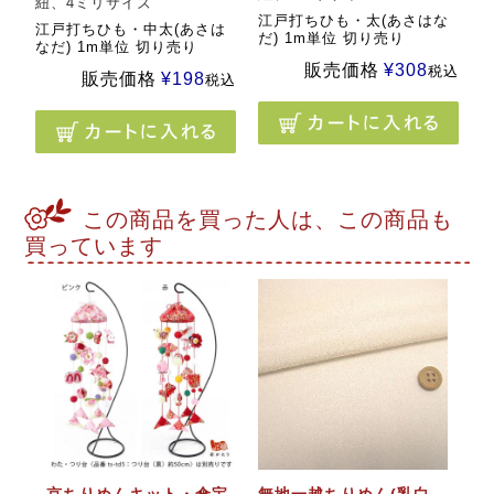
紐、4ミリサイズ
江戸打ちひも・太(あさはな
江戸打ちひも・中太(あさは
だ) 1m単位 切り売り
なだ) 1m単位 切り売り
販売価格
¥
308
税込
販売価格
¥
198
税込
この商品を買った人は、この商品も
買っています