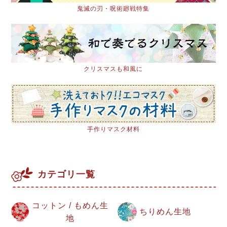
鬼滅の刃・呪術廻戦特集
クリスマスも和風に
手作りマスク材料
カテゴリ一覧
コットン / もめん生
ちりめん生地
地