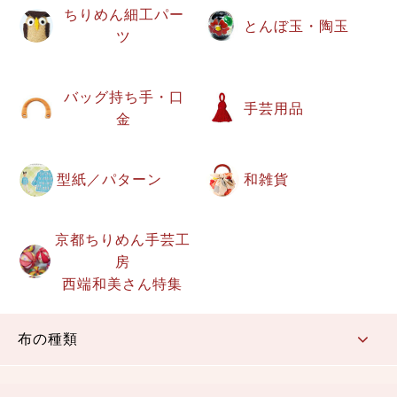
ちりめん細工パー
とんぼ玉・陶玉
ツ
バッグ持ち手・口
手芸用品
金
型紙／パターン
和雑貨
京都ちりめん手芸工
房
西端和美さん特集
布の種類
コットン／もめん生地
ちりめん生地
織物 金襴・裂地
りんず・ジャガード織生地
ポリエステル生地
その他の生地
ちりめんカットロール
リボン