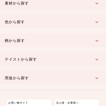
素材から探す
コットン／木綿素材（混紡含む）
ポリエステル素材（混紡含む）
レーヨン素材
シルク素材
麻／リネン（混紡含む）
本掲載生地
色から探す
赤・ピンク
黄色・オレンジ
茶・ベージュ
緑
青・紺
紫
白・アイボリー
黒・グレイ
金・銀
多色使い
リバーシブル
柄から探す
さくら柄
梅柄
和風花柄
洋テイスト花柄
植物柄
伝統柄・古典柄
飛鳥・奈良文様
かすり柄
動物柄
縞・ストライプ
水玉・ドット
チェック・格子
小紋柄
無地
テイストから探す
古典的
かわいい
華やか
モダン
レトロ
ベーシック
しぶい
男柄
おしゃれ
なごみ
洋テイスト
用途から探す
つまみ細工
ゆかた・じんべい
子供の着物
よさこい・舞台衣装
お祭り着
さむえ
エプロン・ホームウェア
ブラウス・シャツ・ワンピース
古ぶくさ
バッグ・ポーチ
インテリア
マスク
お買い物ガイド
法人様・企業様へ