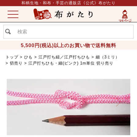
和柄生地・和布・手芸の通販店《公式》布がたり
ME
NU
5,500円(税込)以上のお買い物で送料無料
トップ
ひも
江戸打ち紐／江戸打ちひも
細（3ミリ）
切売り
江戸打ちひも・細(ピンク) 1m単位 切り売り