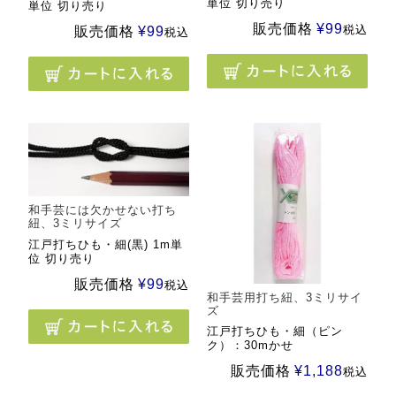
単位 切り売り
単位 切り売り
販売価格
¥
99
税込
販売価格
¥
99
税込
和手芸には欠かせない打ち
紐、3ミリサイズ
江戸打ちひも・細(黒) 1m単
位 切り売り
販売価格
¥
99
税込
和手芸用打ち紐、3ミリサイ
ズ
江戸打ちひも・細（ピン
ク）：30mかせ
販売価格
¥
1,188
税込