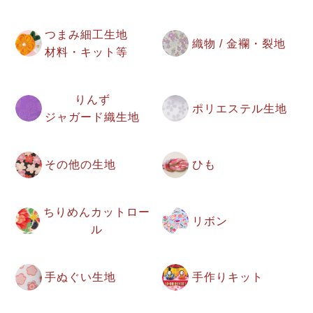
つまみ細工生地
織物 / 金襴・裂地
材料・キット等
りんず
ポリエステル生地
ジャガード織生地
その他の生地
ひも
ちりめんカットロー
リボン
ル
手ぬぐい生地
手作りキット