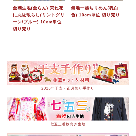
金襴生地(金らん) 束ね花
無地一越ちりめん(乳白
に丸紋散らし(ミントグリ
色) 10cm単位 切り売り
ーン/ブルー) 10cm単位
切り売り
2026年干支・正月飾り手作り
七五三着物向き生地