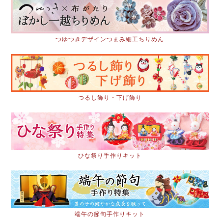
つゆつきデザインつまみ細工ちりめん
つるし飾り・下げ飾り
ひな祭り手作りキット
端午の節句手作りキット