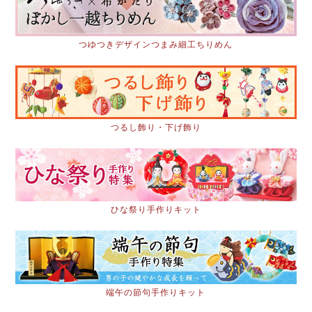
つゆつきデザインつまみ細工ちりめん
つるし飾り・下げ飾り
ひな祭り手作りキット
端午の節句手作りキット