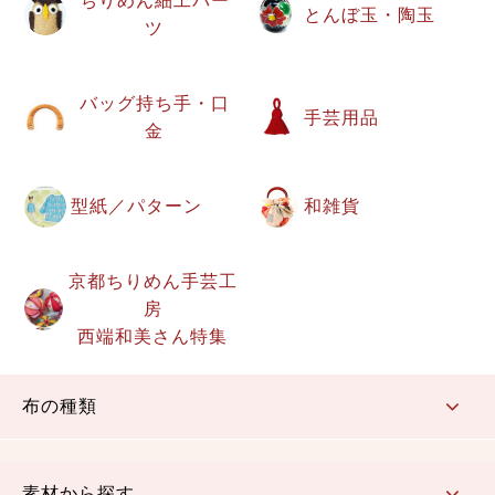
ちりめん細工パー
とんぼ玉・陶玉
ツ
バッグ持ち手・口
手芸用品
金
型紙／パターン
和雑貨
京都ちりめん手芸工
房
西端和美さん特集
布の種類
コットン／もめん生地
ちりめん生地
織物 金襴・裂地
りんず・ジャガード織生地
ポリエステル生地
その他の生地
ちりめんカットロール
リボン
素材から探す