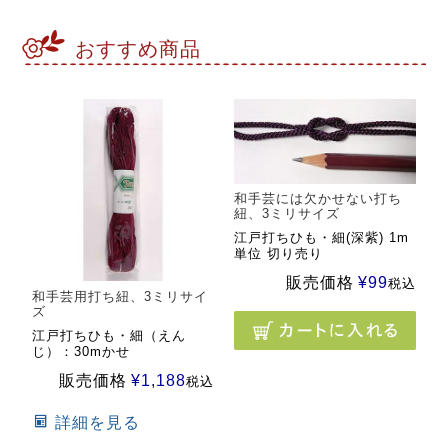
おすすめ商品
和手芸には欠かせない打ち
紐、3ミリサイズ
江戸打ちひも・細(深紫) 1m
単位 切り売り
販売価格
¥
99
税込
和手芸用打ち紐、3ミリサイ
ズ
江戸打ちひも・細（えん
じ）：30mかせ
販売価格
¥
1,188
税込
詳細を見る