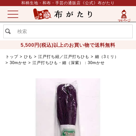
和柄生地・和布・手芸の通販店《公式》布がたり
ME
NU
5,500円(税込)以上のお買い物で送料無料
トップ
ひも
江戸打ち紐／江戸打ちひも
細（3ミリ）
30mかせ
江戸打ちひも・細（深紫）：30mかせ