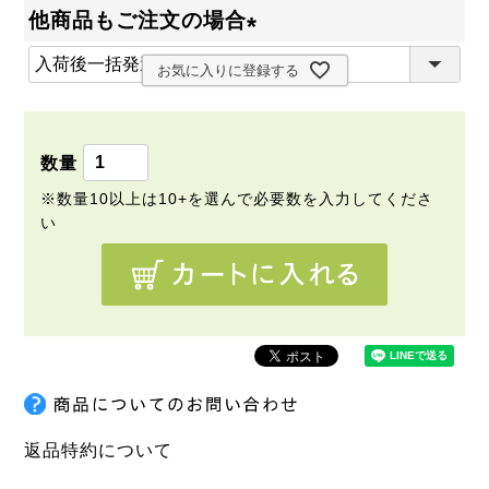
必
他商品もご注文の場合
須
(
)
お気に入りに登録する
必
須
)
返品特約について