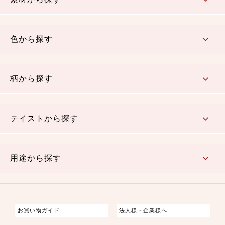
コットン／木綿素材（混紡含む）
ポリエステル素材（混紡含む）
レーヨン素材
シルク素材
麻／リネン（混紡含む）
本掲載生地
色から探す
赤・ピンク
黄色・オレンジ
茶・ベージュ
緑
青・紺
紫
白・アイボリー
黒・グレイ
金・銀
多色使い
リバーシブル
柄から探す
さくら柄
梅柄
和風花柄
洋テイスト花柄
植物柄
伝統柄・古典柄
飛鳥・奈良文様
かすり柄
動物柄
縞・ストライプ
水玉・ドット
チェック・格子
小紋柄
無地
テイストから探す
古典的
かわいい
華やか
モダン
レトロ
ベーシック
しぶい
男柄
おしゃれ
なごみ
洋テイスト
用途から探す
つまみ細工
ゆかた・じんべい
子供の着物
よさこい・舞台衣装
お祭り着
さむえ
エプロン・ホームウェア
ブラウス・シャツ・ワンピース
古ぶくさ
バッグ・ポーチ
インテリア
マスク
お買い物ガイド
法人様・企業様へ