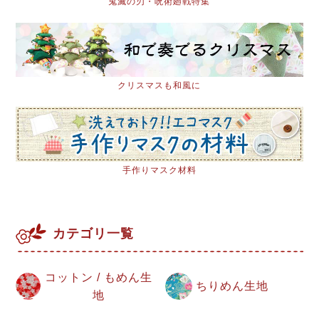
鬼滅の刃・呪術廻戦特集
クリスマスも和風に
手作りマスク材料
カテゴリ一覧
コットン / もめん生
ちりめん生地
地