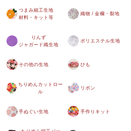
つまみ細工生地
織物 / 金襴・裂地
材料・キット等
りんず
ポリエステル生地
ジャガード織生地
その他の生地
ひも
ちりめんカットロー
リボン
ル
手ぬぐい生地
手作りキット