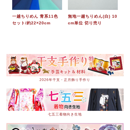
一越ちりめん 青系11色
無地一越ちりめん(白) 10
セット/約22×20cm
cm単位 切り売り
2026年干支・正月飾り手作り
七五三着物向き生地