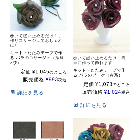
巻いて縫い止めるだけ！手
作りコサージュでおしゃれ
に♪
キット・たたみテープで作
る バラのコサージュ（深緑
巻いて縫い止めるだけ！簡
×茶）
単に作って飾れます
キット・たたみテープで作
定価
¥
1,045
のところ
る バラのブーケ（赤系）
販売価格
¥
993
税込
定価
¥
1,078
のところ
販売価格
¥
1,024
詳細を見る
税込
詳細を見る