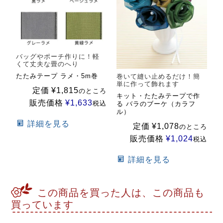
バッグやポーチ作りに！軽
くて丈夫な畳のへり
たたみテープ ラメ・5m巻
巻いて縫い止めるだけ！簡
単に作って飾れます
定価
¥
1,815
のところ
キット・たたみテープで作
販売価格
¥
1,633
税込
る バラのブーケ（カラフ
ル）
詳細を見る
定価
¥
1,078
のところ
販売価格
¥
1,024
税込
詳細を見る
この商品を買った人は、この商品も
買っています