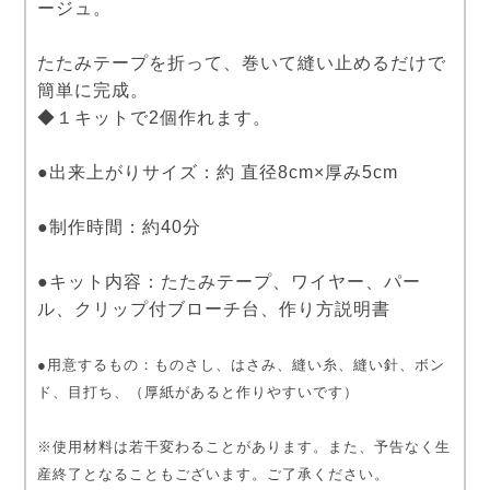
ージュ。
たたみテープを折って、巻いて縫い止めるだけで
簡単に完成。
◆１キットで2個作れます。
●出来上がりサイズ：約 直径8cm×厚み5cm
●制作時間：約40分
●キット内容：たたみテープ、ワイヤー、パー
ル、クリップ付ブローチ台、作り方説明書
●用意するもの：ものさし、はさみ、縫い糸、縫い針、ボン
ド、目打ち、（厚紙があると作りやすいです）
※使用材料は若干変わることがあります。また、予告なく生
産終了となることもございます。ご了承ください。