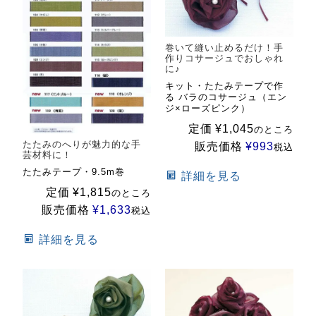
巻いて縫い止めるだけ！手
作りコサージュでおしゃれ
に♪
キット・たたみテープで作
る バラのコサージュ（エン
ジ×ローズピンク）
定価
¥
1,045
のところ
たたみのへりが魅力的な手
販売価格
¥
993
税込
芸材料に！
たたみテープ・9.5m巻
詳細を見る
定価
¥
1,815
のところ
販売価格
¥
1,633
税込
詳細を見る