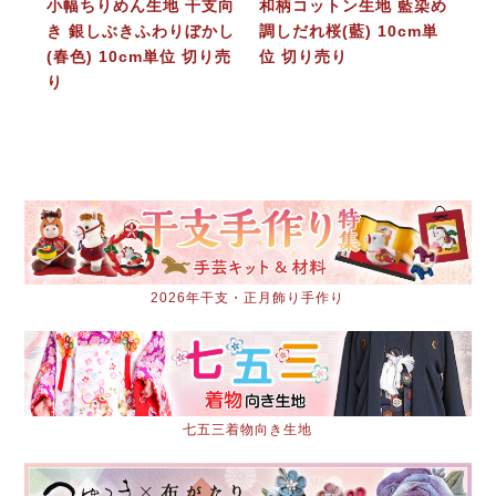
小幅ちりめん生地 干支向
和柄コットン生地 藍染め
き 銀しぶきふわりぼかし
調しだれ桜(藍) 10cm単
(春色) 10cm単位 切り売
位 切り売り
り
2026年干支・正月飾り手作り
七五三着物向き生地