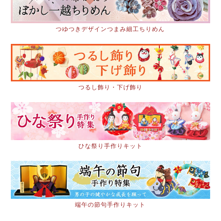
つゆつきデザインつまみ細工ちりめん
つるし飾り・下げ飾り
ひな祭り手作りキット
端午の節句手作りキット