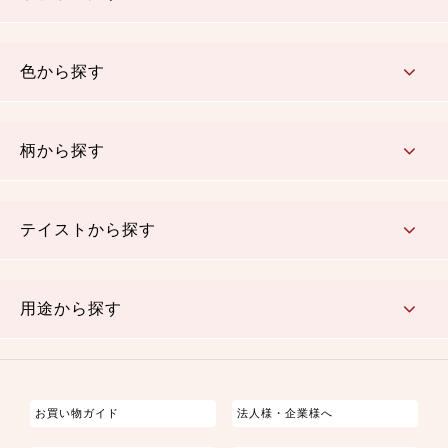
コットン／木綿素材（混紡含む）
ポリエステル素材（混紡含む）
レーヨン素材
シルク素材
麻／リネン（混紡含む）
本掲載生地
色から探す
赤・ピンク
黄色・オレンジ
茶・ベージュ
緑
青・紺
紫
白・アイボリー
黒・グレイ
金・銀
多色使い
リバーシブル
柄から探す
さくら柄
梅柄
和風花柄
洋テイスト花柄
植物柄
伝統柄・古典柄
飛鳥・奈良文様
かすり柄
動物柄
縞・ストライプ
水玉・ドット
チェック・格子
小紋柄
無地
テイストから探す
古典的
かわいい
華やか
モダン
レトロ
ベーシック
しぶい
男柄
おしゃれ
なごみ
洋テイスト
用途から探す
つまみ細工
ゆかた・じんべい
子供の着物
よさこい・舞台衣装
お祭り着
さむえ
エプロン・ホームウェア
ブラウス・シャツ・ワンピース
古ぶくさ
バッグ・ポーチ
インテリア
マスク
お買い物ガイド
法人様・企業様へ