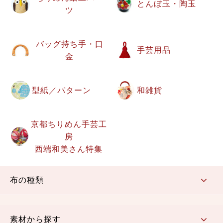
とんぼ玉・陶玉
ツ
バッグ持ち手・口
手芸用品
金
型紙／パターン
和雑貨
京都ちりめん手芸工
房
西端和美さん特集
布の種類
コットン／もめん生地
ちりめん生地
織物 金襴・裂地
りんず・ジャガード織生地
ポリエステル生地
その他の生地
ちりめんカットロール
リボン
素材から探す