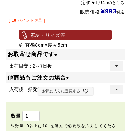
定価
¥
1,045
のところ
¥
993
販売価格
税込
[
18
ポイント進呈 ]
素材・サイズ等
約 直径8cm×厚み5cm
お取寄せ商品です
(
必
他商品もご注文の場合
須
(
)
お気に入りに登録する
必
須
)