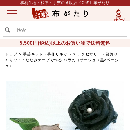
和柄生地・和布・手芸の通販店《公式》布がたり
ME
NU
5,500円(税込)以上のお買い物で送料無料
トップ
手芸キット・手作りキット
アクセサリー・髪飾り
キット・たたみテープで作る バラのコサージュ（黒×ベージ
ュ）