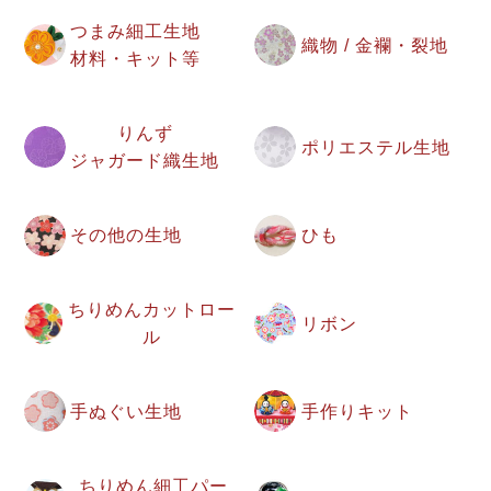
つまみ細工生地
織物 / 金襴・裂地
材料・キット等
りんず
ポリエステル生地
ジャガード織生地
その他の生地
ひも
ちりめんカットロー
リボン
ル
手ぬぐい生地
手作りキット
ちりめん細工パー