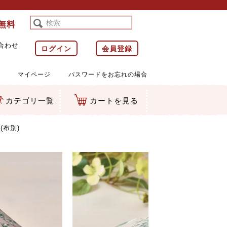
料無料
合わせ
ログイン
会員登録
マイページ
パスワードをお忘れの場合
カテゴリ一覧
カートを見る
等)
ルダー
ット類
カムマスコット
ラップ
布別)