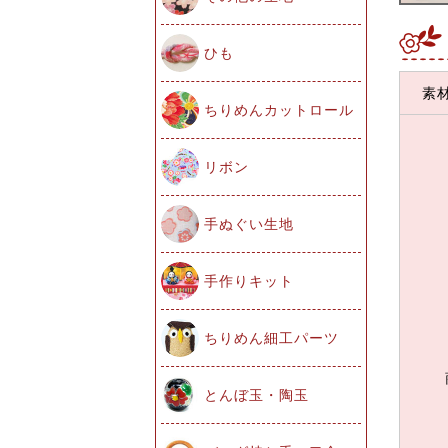
ひも
素
ちりめんカットロール
リボン
手ぬぐい生地
手作りキット
ちりめん細工パーツ
とんぼ玉・陶玉