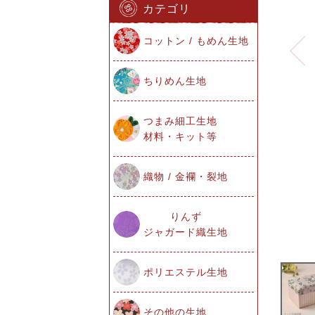
カテゴリ
コットン / もめん生地
ちりめん生地
つまみ細工生地
材料・キット等
織物 / 金襴・裂地
りんず
ジャガード織生地
ポリエステル生地
その他の生地