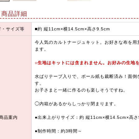
商品詳細
材・サイズ等
■約 縦11cm×横14.5cm×高さ9.5cm
今人気のカルトナージュキット。お好きな布を用
ます。
○生地はキットには含まれません。お好みの生地
水ばりテープ入りで、ボール紙も裁断済み！面倒
す。
お子さまと一緒に作るのも楽しそうですね。
◯内箱があるからしっかり閉まります。
商品案内
●出来上がりサイズ：約 縦11cm×横14.5cm×高さ9
●制作時間：約3時間～