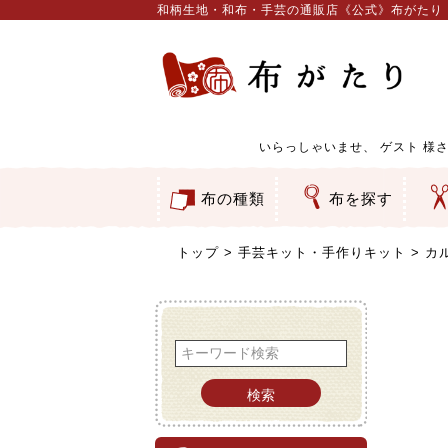
和柄生地・和布・手芸の通販店《公式》布がたり
いらっしゃいませ、
ゲスト
様さ
布の種類
布を探す
和柄生地
コットン／もめん生地
ちりめん生地
織物 金襴・裂地
りんず・ジャガード織生地
ポリエステル生地
服地
その他の生地
ちりめんカットロール
リボン
素材から探す
色から探す
柄から探す
テイストから探す
用途から探す
ち
刺
つ
動
ウ
バ
ア
押
カ
水
御
そ
トップ
手芸キット・手作りキット
カ
検索