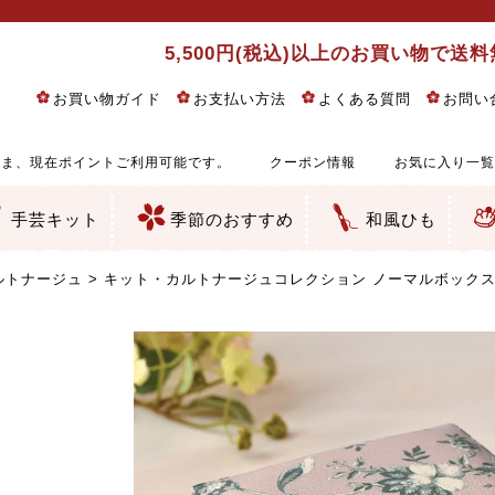
5,500円(税込)以上のお買い物で送
お買い物ガイド
お支払い方法
よくある質問
お問い
ま、現在ポイントご利用可能です。
クーポン情報
お気に入り一覧
手芸キット
季節のおすすめ
和風ひも
りめん細工・ちりめん手芸
し子・こぎん刺し
るし飾り・ひな祭り・端午の節句
物・干支
ェディング
ッグ・ポーチ・袋物
クセサリー・キーホルダー・根付類
絵・木目込み・手まり
ルトナージュ
引手芸
朱印帳
の他
和風花柄
モダン和風花柄
伝統柄
かすり柄
動物柄
縞・チェック・水玉など
その他の和風柄
洋風柄
グラデーション・ぼかし
無地・無地調
無地・手染めあづみ野木綿
ガーゼ生地
綿レース生地
つまみ細工向き
手ぬぐい
手芸用ちりめん
手芸用一越ちりめん
洗えるちりめん／ポリちりめん
正絹ちりめん／シルク
木綿ちりめん
オリジナル商品
西陣織 金襴・どんす類
西陣織 裂地・帯地
和柄りんず（綸子）生地・レーヨン
無地りんず（綸子）生地・レーヨン
ジャガード織
柄もの
無地・地模様
つまみ細工用カット済み生地
リネン／麻混生地
印伝調生地
たたみテープ／畳のへり
シルク生地
裏地
キュプラ・チュール
ゆかた・じんべい向き生地
つまみ細工生地・材料・キット等
七五三に～お子さまの着物向き生地
干支・正月手芸
つるしびな・つるし飾り
ひな祭り手作りキット
端午の節句手作りキット
鬼滅の刃・呪術廻戦特集
京都ちりめん手芸工房より・西端和美先生特集
コットン／木綿素材（混紡含む）
ポリエステル素材（混紡含む）
レーヨン素材
シルク素材
麻／リネン（混紡含む）
本掲載生地
赤・ピンク
黄色・オレンジ
茶・ベージュ
緑
青・紺
紫
白・アイボリー
黒・グレイ
金・銀
多色使い
リバーシブル
さくら柄
梅柄
和風花柄
洋テイスト花柄
植物柄
伝統柄・古典柄
飛鳥・奈良文様
かすり柄
動物柄
縞・ストライプ
水玉・ドット
チェック・格子
小紋柄
無地
古典的
かわいい
華やか
モダン
レトロ
ベーシック
しぶい
男柄
おしゃれ
なごみ
洋テイスト
つまみ細工
ゆかた・じんべい
子供の着物
ベビー袴&上着セット
よさこい・舞台衣装
お祭り着
さむえ
エプロン・ホームウェア
ブラウス・シャツ・ワンピース
古ぶくさ
バッグ・ポーチ
インテリア
マスク
ひな祭りちりめんキット
縁起物(ふくろう、まり、瓢箪
髪飾り・アクセサリー
根付・ストラップ・キーホ
巾着・がま口等
タペストリー
人形・動物
干支
その他
ふきん
コースター・ランチョンマ
バッグ・ポーチ類
その他
刺し子布（布のみ）
刺し子糸
つるしびな・つるし飾り
ひな祭り
端午の節句
動物
干支
リングピロー
ウェディングベア・ウエル
アクセサリー
ウェルカムボード
バッグ類
ポーチ類
ペンケース・メガネケース
コインケース
その他のケース・袋物
アクセサリー・髪飾り
キーホルダー・根付・スト
押絵
木目込み
手まり
たたみへり・たたみシート
ドールチャーム
編み物
刺しゅう
タペストリー
ビーズ手芸
布ぞうり
クリスマス・ハロウィン
その他のキット
夏休み手作り特集
ちりめん・木綿丸ひも
江戸打ちひも
人五・人八紐
メタリックヤーン／ひも
その他のひも
ルトナージュ
キット・カルトナージュコレクション ノーマルボックス(