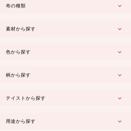
布の種類
コットン／もめん生地
ちりめん生地
織物 金襴・裂地
りんず・ジャガード織生地
ポリエステル生地
その他の生地
ちりめんカットロール
リボン
素材から探す
コットン／木綿素材（混紡含む）
ポリエステル素材（混紡含む）
レーヨン素材
シルク素材
麻／リネン（混紡含む）
本掲載生地
色から探す
赤・ピンク
黄色・オレンジ
茶・ベージュ
緑
青・紺
紫
白・アイボリー
黒・グレイ
金・銀
多色使い
リバーシブル
柄から探す
さくら柄
梅柄
和風花柄
洋テイスト花柄
植物柄
伝統柄・古典柄
飛鳥・奈良文様
かすり柄
動物柄
縞・ストライプ
水玉・ドット
チェック・格子
小紋柄
無地
テイストから探す
古典的
かわいい
華やか
モダン
レトロ
ベーシック
しぶい
男柄
おしゃれ
なごみ
洋テイスト
用途から探す