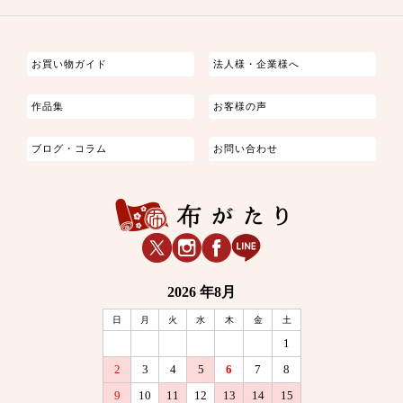
つまみ細工
ゆかた・じんべい
子供の着物
よさこい・舞台衣装
お祭り着
さむえ
エプロン・ホームウェア
ブラウス・シャツ・ワンピース
古ぶくさ
バッグ・ポーチ
インテリア
マスク
お買い物ガイド
法人様・企業様へ
作品集
お客様の声
ブログ・コラム
お問い合わせ