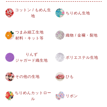
コットン / もめん生
ちりめん生地
地
つまみ細工生地
織物 / 金襴・裂地
材料・キット等
りんず
ポリエステル生地
ジャガード織生地
その他の生地
ひも
ちりめんカットロー
リボン
ル