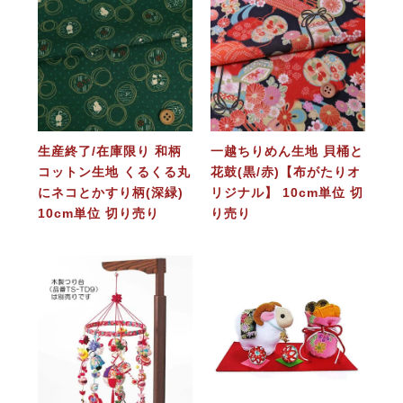
生産終了/在庫限り 和柄
一越ちりめん生地 貝桶と
コットン生地 くるくる丸
花鼓(黒/赤)【布がたりオ
にネコとかすり柄(深緑)
リジナル】 10cm単位 切
10cm単位 切り売り
り売り