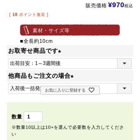
¥
970
販売価格
税込
[
18
ポイント進呈 ]
素材・サイズ等
■全長約10cm
お取寄せ商品です
(
必
他商品もご注文の場合
須
(
)
お気に入りに登録する
必
須
)