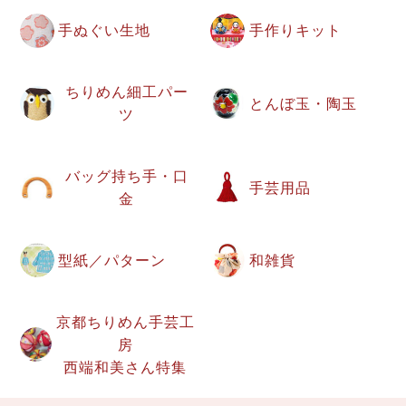
手ぬぐい生地
手作りキット
ちりめん細工パー
とんぼ玉・陶玉
ツ
バッグ持ち手・口
手芸用品
金
型紙／パターン
和雑貨
京都ちりめん手芸工
房
西端和美さん特集