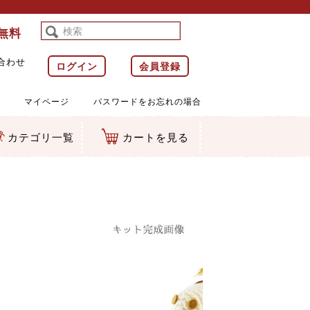
料無料
合わせ
ログイン
会員登録
マイページ
パスワードをお忘れの場合
カテゴリ一覧
カートを見る
等)
ルダー
ット類
カムマスコット
ラップ