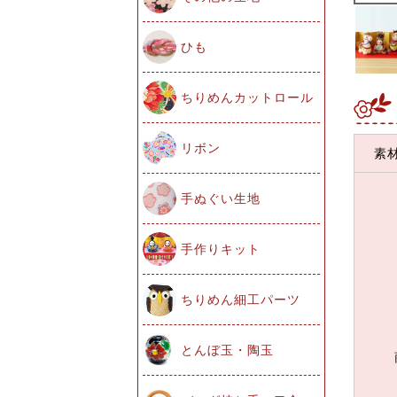
ひも
ちりめんカットロール
リボン
素
手ぬぐい生地
手作りキット
ちりめん細工パーツ
とんぼ玉・陶玉