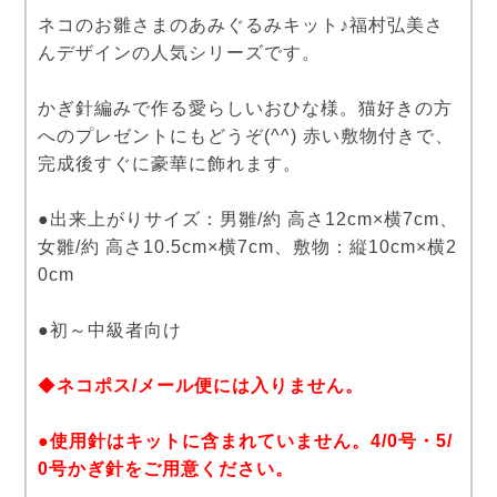
ネコのお雛さまのあみぐるみキット♪福村弘美さ
んデザインの人気シリーズです。
かぎ針編みで作る愛らしいおひな様。猫好きの方
へのプレゼントにもどうぞ(^^) 赤い敷物付きで、
完成後すぐに豪華に飾れます。
●出来上がりサイズ：男雛/約 高さ12cm×横7cm、
女雛/約 高さ10.5cm×横7cm、敷物：縦10cm×横2
0cm
●初～中級者向け
◆
ネコポス/メール便には入りません。
●使用針はキットに含まれていません。4/0号・5/
0号かぎ針をご用意ください。