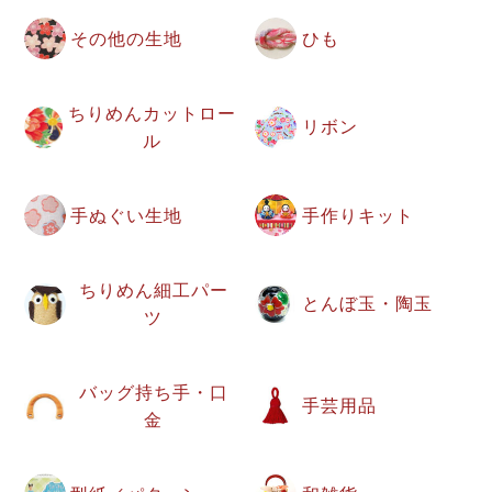
その他の生地
ひも
ちりめんカットロー
リボン
ル
手ぬぐい生地
手作りキット
ちりめん細工パー
とんぼ玉・陶玉
ツ
バッグ持ち手・口
手芸用品
金