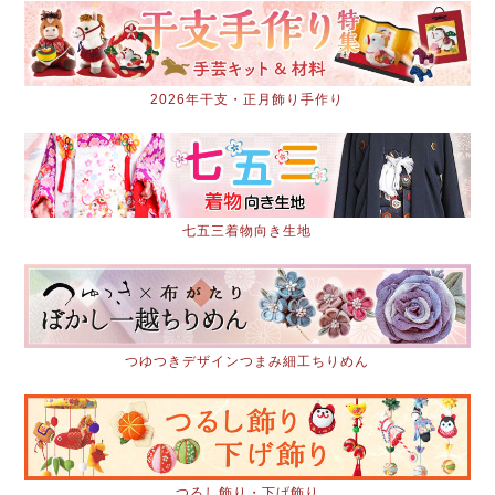
2026年干支・正月飾り手作り
七五三着物向き生地
つゆつきデザインつまみ細工ちりめん
つるし飾り・下げ飾り