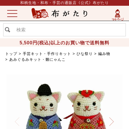
和柄生地・和布・手芸の通販店《公式》布がたり
ME
NU
5,500円(税込)以上のお買い物で送料無料
トップ
手芸キット・手作りキット
ひな祭り
編み物
あみぐるみキット・雛にゃんこ