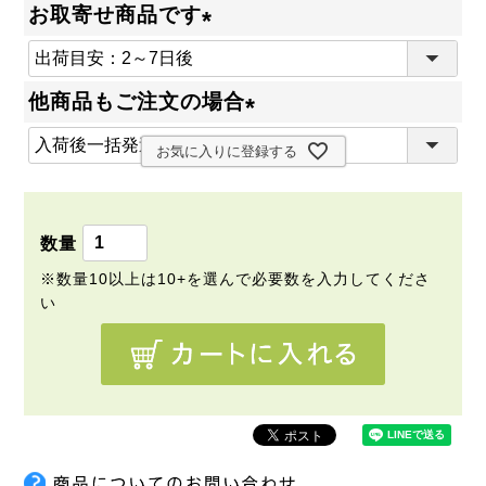
お取寄せ商品です
(
必
他商品もご注文の場合
須
(
)
お気に入りに登録する
必
須
)