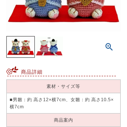
商品詳細
素材・サイズ等
■男雛：約 高さ12×横7cm、女雛：約 高さ10.5×
横7cm
商品案内