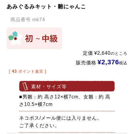
あみぐるみキット・雛にゃんこ
商品番号
mk74
定価
¥
2,640
のところ
¥
2,376
販売価格
税込
[
43
ポイント進呈 ]
素材・サイズ等
■男雛：約 高さ12×横7cm、女雛：約 高
さ10.5×横7cm
ネコポス/メール便には入りません。
ご了承ください。