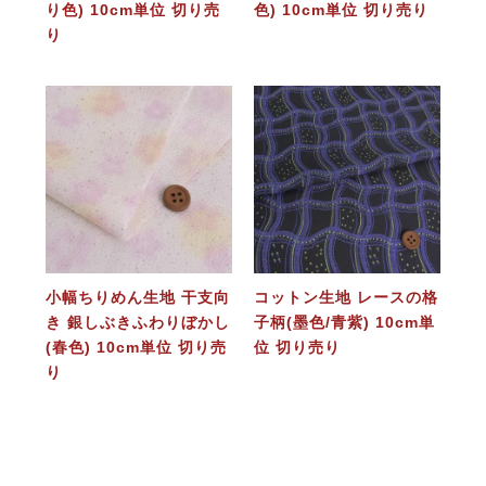
り色) 10cm単位 切り売
色) 10cm単位 切り売り
り
小幅ちりめん生地 干支向
コットン生地 レースの格
き 銀しぶきふわりぼかし
子柄(墨色/青紫) 10cm単
(春色) 10cm単位 切り売
位 切り売り
り