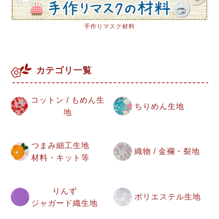
手作りマスク材料
カテゴリ一覧
コットン / もめん生
ちりめん生地
地
つまみ細工生地
織物 / 金襴・裂地
材料・キット等
りんず
ポリエステル生地
ジャガード織生地