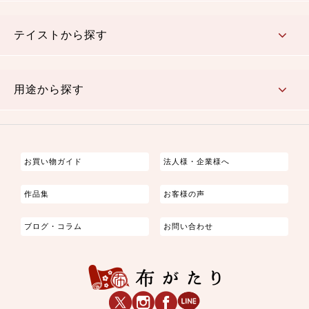
さくら柄
梅柄
和風花柄
洋テイスト花柄
植物柄
伝統柄・古典柄
飛鳥・奈良文様
かすり柄
動物柄
縞・ストライプ
水玉・ドット
チェック・格子
小紋柄
無地
テイストから探す
古典的
かわいい
華やか
モダン
レトロ
ベーシック
しぶい
男柄
おしゃれ
なごみ
洋テイスト
用途から探す
つまみ細工
ゆかた・じんべい
子供の着物
よさこい・舞台衣装
お祭り着
さむえ
エプロン・ホームウェア
ブラウス・シャツ・ワンピース
古ぶくさ
バッグ・ポーチ
インテリア
マスク
お買い物ガイド
法人様・企業様へ
作品集
お客様の声
ブログ・コラム
お問い合わせ