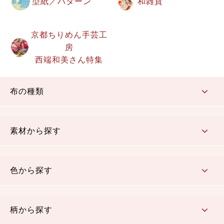
型紙／パターン
和雑貨
京都ちりめん手芸工
房
西端和美さん特集
布の種類
コットン／もめん生地
ちりめん生地
織物 金襴・裂地
りんず・ジャガード織生地
ポリエステル生地
その他の生地
ちりめんカットロール
リボン
素材から探す
コットン／木綿素材（混紡含む）
ポリエステル素材（混紡含む）
レーヨン素材
シルク素材
麻／リネン（混紡含む）
本掲載生地
色から探す
赤・ピンク
黄色・オレンジ
茶・ベージュ
緑
青・紺
紫
白・アイボリー
黒・グレイ
金・銀
多色使い
リバーシブル
柄から探す