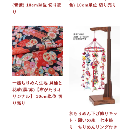
(青紫) 10cm単位 切り売
色) 10cm単位 切り売り
り
一越ちりめん生地 貝桶と
花鼓(黒/赤)【布がたりオ
リジナル】 10cm単位 切
り売り
京ちりめん下げ飾りキッ
ト・願いの糸 七本飾
り ちりめんリング付き