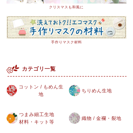
クリスマスも和風に
手作りマスク材料
カテゴリ一覧
コットン / もめん生
ちりめん生地
地
つまみ細工生地
織物 / 金襴・裂地
材料・キット等