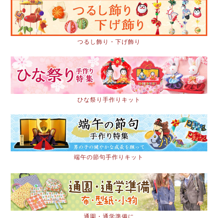
つるし飾り・下げ飾り
ひな祭り手作りキット
端午の節句手作りキット
通園・通学準備に