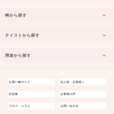
赤・ピンク
黄色・オレンジ
茶・ベージュ
緑
青・紺
紫
白・アイボリー
黒・グレイ
金・銀
多色使い
リバーシブル
柄から探す
さくら柄
梅柄
和風花柄
洋テイスト花柄
植物柄
伝統柄・古典柄
飛鳥・奈良文様
かすり柄
動物柄
縞・ストライプ
水玉・ドット
チェック・格子
小紋柄
無地
テイストから探す
古典的
かわいい
華やか
モダン
レトロ
ベーシック
しぶい
男柄
おしゃれ
なごみ
洋テイスト
用途から探す
つまみ細工
ゆかた・じんべい
子供の着物
よさこい・舞台衣装
お祭り着
さむえ
エプロン・ホームウェア
ブラウス・シャツ・ワンピース
古ぶくさ
バッグ・ポーチ
インテリア
マスク
お買い物ガイド
法人様・企業様へ
作品集
お客様の声
ブログ・コラム
お問い合わせ