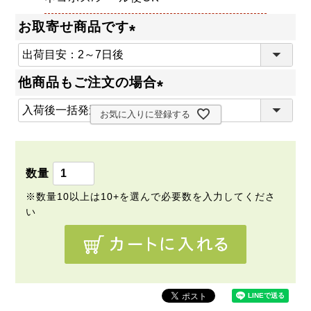
お取寄せ商品です
(
必
他商品もご注文の場合
須
(
)
お気に入りに登録する
必
須
)