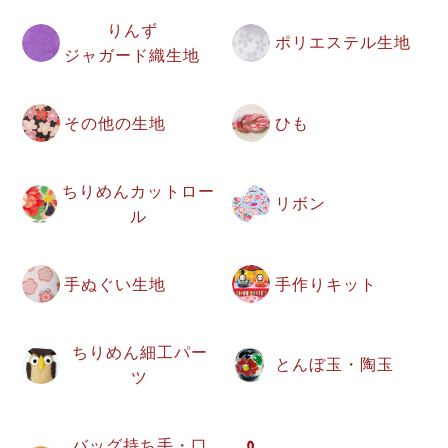
りんず
ポリエステル生地
ジャガード織生地
その他の生地
ひも
ちりめんカットロー
リボン
ル
手ぬぐい生地
手作りキット
ちりめん細工パー
とんぼ玉・陶玉
ツ
バッグ持ち手・口