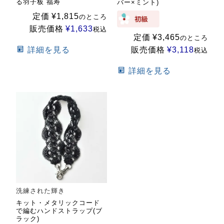
る羽子板 福寿
バー×ミント)
定価
¥
1,815
のところ
販売価格
¥
1,633
税込
定価
¥
3,465
のところ
詳細を見る
販売価格
¥
3,118
税込
詳細を見る
洗練された輝き
キット・メタリックコード
で編むハンドストラップ(ブ
ラック)