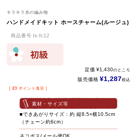
キラキラ糸の編み物
ハンドメイドキット ホースチャーム(ルージュ)
商品番号
ts-fc12
定価
¥
1,430
のところ
¥
1,287
販売価格
税込
[
23
ポイント進呈 ]
素材・サイズ等
■できあがりサイズ：約 縦8.5×横10.5cm
（チェーン約6cm）
ネコポス/メール便OK