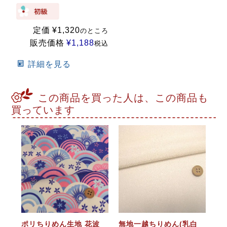
定価
¥
1,320
のところ
販売価格
¥
1,188
税込
詳細を見る
この商品を買った人は、この商品も
買っています
ポリちりめん生地 花波
無地一越ちりめん(乳白