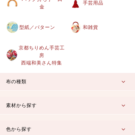
手芸用品
金
型紙／パターン
和雑貨
京都ちりめん手芸工
房
西端和美さん特集
布の種類
コットン／もめん生地
ちりめん生地
織物 金襴・裂地
りんず・ジャガード織生地
ポリエステル生地
その他の生地
ちりめんカットロール
リボン
素材から探す
コットン／木綿素材（混紡含む）
ポリエステル素材（混紡含む）
レーヨン素材
シルク素材
麻／リネン（混紡含む）
本掲載生地
色から探す