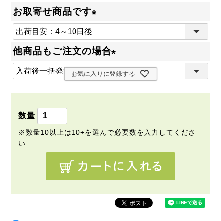
お取寄せ商品です
(
必
他商品もご注文の場合
須
(
)
お気に入りに登録する
必
須
)