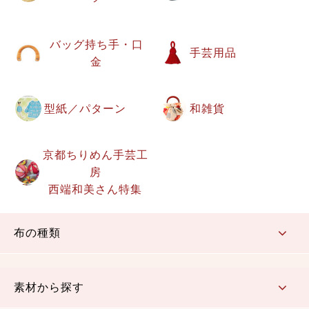
バッグ持ち手・口
手芸用品
金
型紙／パターン
和雑貨
京都ちりめん手芸工
房
西端和美さん特集
布の種類
コットン／もめん生地
ちりめん生地
織物 金襴・裂地
りんず・ジャガード織生地
ポリエステル生地
その他の生地
ちりめんカットロール
リボン
素材から探す