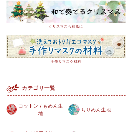
クリスマスも和風に
手作りマスク材料
カテゴリ一覧
コットン / もめん生
ちりめん生地
地