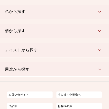
コットン／木綿素材（混紡含む）
ポリエステル素材（混紡含む）
レーヨン素材
シルク素材
麻／リネン（混紡含む）
本掲載生地
色から探す
赤・ピンク
黄色・オレンジ
茶・ベージュ
緑
青・紺
紫
白・アイボリー
黒・グレイ
金・銀
多色使い
リバーシブル
柄から探す
さくら柄
梅柄
和風花柄
洋テイスト花柄
植物柄
伝統柄・古典柄
飛鳥・奈良文様
かすり柄
動物柄
縞・ストライプ
水玉・ドット
チェック・格子
小紋柄
無地
テイストから探す
古典的
かわいい
華やか
モダン
レトロ
ベーシック
しぶい
男柄
おしゃれ
なごみ
洋テイスト
用途から探す
つまみ細工
ゆかた・じんべい
子供の着物
よさこい・舞台衣装
お祭り着
さむえ
エプロン・ホームウェア
ブラウス・シャツ・ワンピース
古ぶくさ
バッグ・ポーチ
インテリア
マスク
お買い物ガイド
法人様・企業様へ
作品集
お客様の声