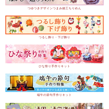
つゆつきデザインつまみ細工ちりめん
つるし飾り・下げ飾り
ひな祭り手作りキット
端午の節句手作りキット