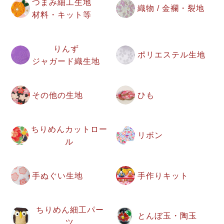
つまみ細工生地
織物 / 金襴・裂地
材料・キット等
りんず
ポリエステル生地
ジャガード織生地
その他の生地
ひも
ちりめんカットロー
リボン
ル
手ぬぐい生地
手作りキット
ちりめん細工パー
とんぼ玉・陶玉
ツ