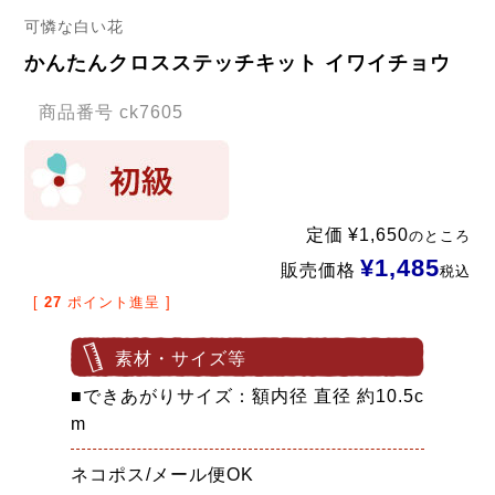
可憐な白い花
かんたんクロスステッチキット イワイチョウ
商品番号
ck7605
定価
¥
1,650
のところ
¥
1,485
販売価格
税込
[
27
ポイント進呈 ]
素材・サイズ等
■できあがりサイズ：額内径 直径 約10.5c
m
ネコポス/メール便OK