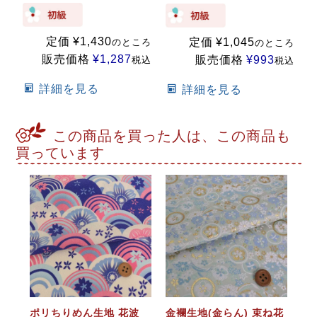
定価
¥
1,430
定価
¥
1,045
のところ
のところ
販売価格
¥
1,287
販売価格
¥
993
税込
税込
詳細を見る
詳細を見る
この商品を買った人は、この商品も
買っています
ポリちりめん生地 花波
金襴生地(金らん) 束ね花