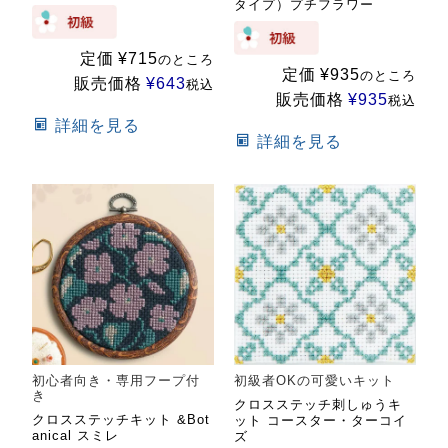
タイプ）プチフラワー
定価
¥
715
のところ
定価
¥
935
のところ
販売価格
¥
643
税込
販売価格
¥
935
税込
詳細を見る
詳細を見る
初心者向き・専用フープ付
初級者OKの可愛いキット
き
クロスステッチ刺しゅうキ
クロスステッチキット &Bot
ット コースター・ターコイ
anical スミレ
ズ