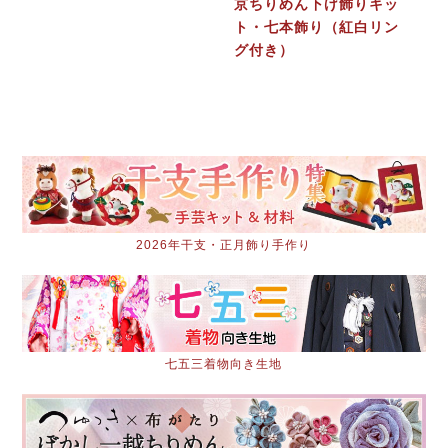
京ちりめん下げ飾りキッ
ト・七本飾り（紅白リン
グ付き）
2026年干支・正月飾り手作り
七五三着物向き生地