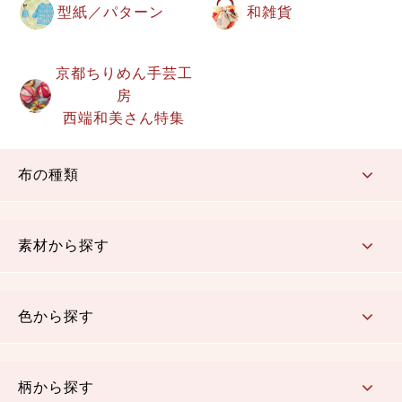
型紙／パターン
和雑貨
京都ちりめん手芸工
房
西端和美さん特集
布の種類
コットン／もめん生地
ちりめん生地
織物 金襴・裂地
りんず・ジャガード織生地
ポリエステル生地
その他の生地
ちりめんカットロール
リボン
素材から探す
コットン／木綿素材（混紡含む）
ポリエステル素材（混紡含む）
レーヨン素材
シルク素材
麻／リネン（混紡含む）
本掲載生地
色から探す
赤・ピンク
黄色・オレンジ
茶・ベージュ
緑
青・紺
紫
白・アイボリー
黒・グレイ
金・銀
多色使い
リバーシブル
柄から探す