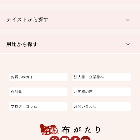
さくら柄
梅柄
和風花柄
洋テイスト花柄
植物柄
伝統柄・古典柄
飛鳥・奈良文様
かすり柄
動物柄
縞・ストライプ
水玉・ドット
チェック・格子
小紋柄
無地
テイストから探す
古典的
かわいい
華やか
モダン
レトロ
ベーシック
しぶい
男柄
おしゃれ
なごみ
洋テイスト
用途から探す
つまみ細工
ゆかた・じんべい
子供の着物
よさこい・舞台衣装
お祭り着
さむえ
エプロン・ホームウェア
ブラウス・シャツ・ワンピース
古ぶくさ
バッグ・ポーチ
インテリア
マスク
お買い物ガイド
法人様・企業様へ
作品集
お客様の声
ブログ・コラム
お問い合わせ