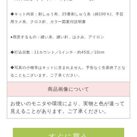
◆キット内容：刺しゅう布、25番刺しゅう糸（綿100％)、手芸
用ラメ糸、クロス針、カラー図案付説明書
●用意するもの：縫い糸、縫い針、はさみ、アイロン
◆打込目数：11カウント／1インチ・約45目／10cm
◆写真の小物等はキットに含まれません。予告なく生産終了とな
ることもございます。ご了承ください。
商品画像について
お使いのモニタや環境により、実物と色が違って
見えることがあります。ご了承ください。
すぐに買う