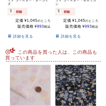
ット コースター・ターコイ
ット コースター・モロッカ
ズ
ン
定価
¥
1,045
定価
¥
1,045
のところ
のところ
販売価格
¥
993
販売価格
¥
993
税込
税込
詳細を見る
詳細を見る
この商品を買った人は、この商品も
買っています