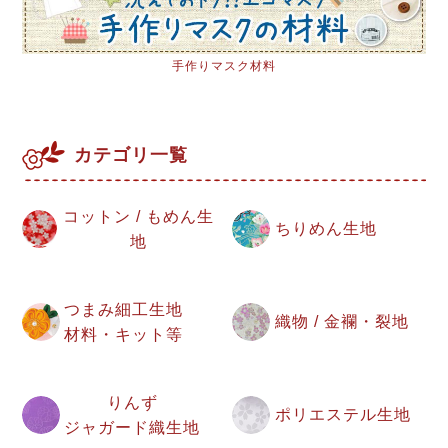
手作りマスク材料
カテゴリ一覧
コットン / もめん生
ちりめん生地
地
つまみ細工生地
織物 / 金襴・裂地
材料・キット等
りんず
ポリエステル生地
ジャガード織生地