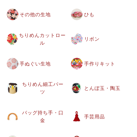
その他の生地
ひも
ちりめんカットロー
リボン
ル
手ぬぐい生地
手作りキット
ちりめん細工パー
とんぼ玉・陶玉
ツ
バッグ持ち手・口
手芸用品
金