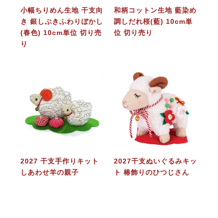
小幅ちりめん生地 干支向
和柄コットン生地 藍染め
き 銀しぶきふわりぼかし
調しだれ桜(藍) 10cm単
(春色) 10cm単位 切り売
位 切り売り
り
2027 干支手作りキット
2027干支ぬいぐるみキッ
しあわせ羊の親子
ト 椿飾りのひつじさん