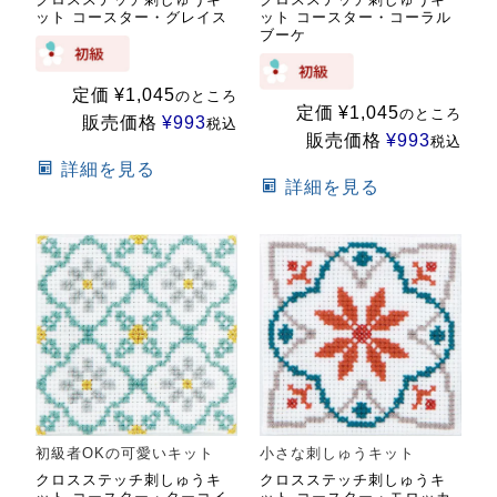
ット コースター・グレイス
ット コースター・コーラル
ブーケ
定価
¥
1,045
のところ
定価
¥
1,045
のところ
販売価格
¥
993
税込
販売価格
¥
993
税込
詳細を見る
詳細を見る
初級者OKの可愛いキット
小さな刺しゅうキット
クロスステッチ刺しゅうキ
クロスステッチ刺しゅうキ