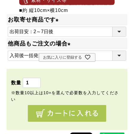
素材・サイズ等
■約 縦10cm×横10cm
お取寄せ商品です
(
必
他商品もご注文の場合
須
(
)
お気に入りに登録する
必
須
)