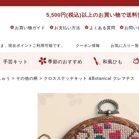
5,500円(税込)以上のお買い物で送
お買い物ガイド
お支払い方法
よくある質問
お問い
ま、現在ポイントご利用可能です。
クーポン情報
お気に入り一覧
手芸キット
季節のおすすめ
和風ひも
りめん細工・ちりめん手芸
し子・こぎん刺し
るし飾り・ひな祭り・端午の節句
物・干支
ェディング
ッグ・ポーチ・袋物
クセサリー・キーホルダー・根付類
絵・木目込み・手まり
ルトナージュ
引手芸
朱印帳
の他
和風花柄
モダン和風花柄
伝統柄
かすり柄
動物柄
縞・チェック・水玉など
その他の和風柄
洋風柄
グラデーション・ぼかし
無地・無地調
無地・手染めあづみ野木綿
ガーゼ生地
綿レース生地
つまみ細工向き
手ぬぐい
手芸用ちりめん
手芸用一越ちりめん
洗えるちりめん／ポリちりめん
正絹ちりめん／シルク
木綿ちりめん
オリジナル商品
西陣織 金襴・どんす類
西陣織 裂地・帯地
和柄りんず（綸子）生地・レーヨン
無地りんず（綸子）生地・レーヨン
ジャガード織
柄もの
無地・地模様
つまみ細工用カット済み生地
リネン／麻混生地
印伝調生地
たたみテープ／畳のへり
シルク生地
裏地
キュプラ・チュール
ゆかた・じんべい向き生地
つまみ細工生地・材料・キット等
七五三に～お子さまの着物向き生地
干支・正月手芸
つるしびな・つるし飾り
ひな祭り手作りキット
端午の節句手作りキット
鬼滅の刃・呪術廻戦特集
京都ちりめん手芸工房より・西端和美先生特集
コットン／木綿素材（混紡含む）
ポリエステル素材（混紡含む）
レーヨン素材
シルク素材
麻／リネン（混紡含む）
本掲載生地
赤・ピンク
黄色・オレンジ
茶・ベージュ
緑
青・紺
紫
白・アイボリー
黒・グレイ
金・銀
多色使い
リバーシブル
さくら柄
梅柄
和風花柄
洋テイスト花柄
植物柄
伝統柄・古典柄
飛鳥・奈良文様
かすり柄
動物柄
縞・ストライプ
水玉・ドット
チェック・格子
小紋柄
無地
古典的
かわいい
華やか
モダン
レトロ
ベーシック
しぶい
男柄
おしゃれ
なごみ
洋テイスト
つまみ細工
ゆかた・じんべい
子供の着物
ベビー袴&上着セット
よさこい・舞台衣装
お祭り着
さむえ
エプロン・ホームウェア
ブラウス・シャツ・ワンピース
古ぶくさ
バッグ・ポーチ
インテリア
マスク
ひな祭りちりめんキット
縁起物(ふくろう、まり、瓢箪
髪飾り・アクセサリー
根付・ストラップ・キーホ
巾着・がま口等
タペストリー
人形・動物
干支
その他
ふきん
コースター・ランチョンマ
バッグ・ポーチ類
その他
刺し子布（布のみ）
刺し子糸
つるしびな・つるし飾り
ひな祭り
端午の節句
動物
干支
リングピロー
ウェディングベア・ウエル
アクセサリー
ウェルカムボード
バッグ類
ポーチ類
ペンケース・メガネケース
コインケース
その他のケース・袋物
アクセサリー・髪飾り
キーホルダー・根付・スト
押絵
木目込み
手まり
たたみへり・たたみシート
ドールチャーム
編み物
刺しゅう
タペストリー
ビーズ手芸
布ぞうり
クリスマス・ハロウィン
その他のキット
夏休み手作り特集
ちりめん・木綿丸ひも
江戸打ちひも
人五・人八紐
メタリックヤーン／ひも
その他のひも
しゅう
その他の柄
クロスステッチキット &Botanical クレマチス