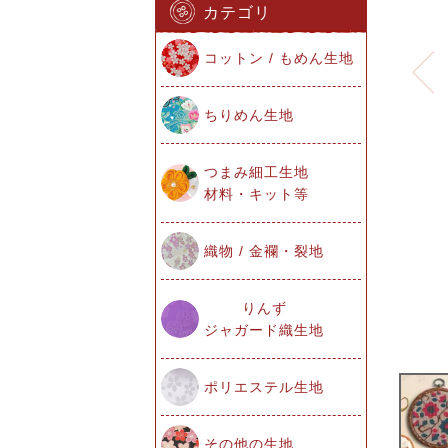
カテゴリ
コットン / もめん生地
ちりめん生地
つまみ細工生地
材料・キット等
織物 / 金襴・裂地
りんず
ジャガード織生地
ポリエステル生地
その他の生地