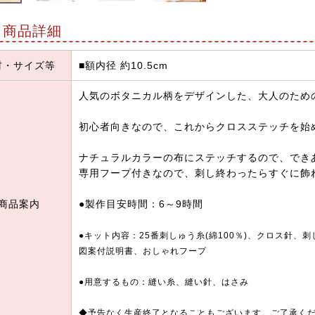
商品詳細
材・サイズ等
■額内径 約10.5cm
人気のボタニカル柄をデザインした、大人のため
初心者向きなので、これからクロスステッチを始
ナチュラルカラーの布にステッチするので、でき
専用フープ付きなので、刺し終わったらすぐに飾
商品案内
●製作目安時間：6～9時間
●キット内容：25番刺しゅう糸(綿100％)、クロス針、刺
図案付説明書、おしゃれフープ
●用意するもの：縫い糸、縫い針、はさみ
◆予告なく生産終了となることもございます。ご了承く