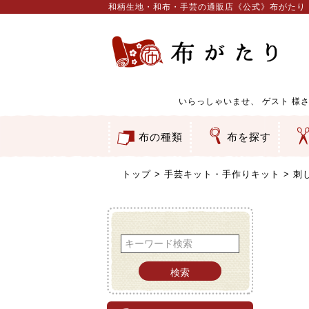
和柄生地・和布・手芸の通販店《公式》布がたり
いらっしゃいませ、
ゲスト
様さ
布の種類
布を探す
和柄生地
コットン／もめん生地
ちりめん生地
織物 金襴・裂地
りんず・ジャガード織生地
ポリエステル生地
服地
その他の生地
ちりめんカットロール
リボン
素材から探す
色から探す
柄から探す
テイストから探す
用途から探す
ち
刺
つ
動
ウ
バ
ア
押
カ
水
御
そ
トップ
手芸キット・手作りキット
刺
検索