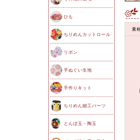
ひも
素
ちりめんカットロール
リボン
手ぬぐい生地
手作りキット
ちりめん細工パーツ
とんぼ玉・陶玉