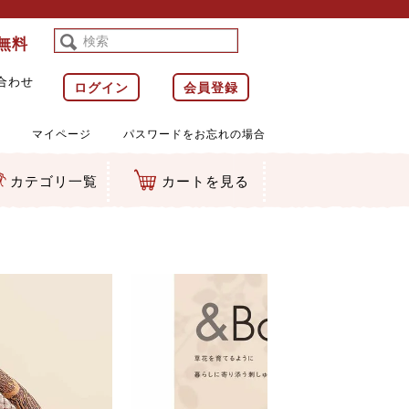
料無料
合わせ
ログイン
会員登録
マイページ
パスワードをお忘れの場合
カテゴリ一覧
カートを見る
等)
ルダー
ット類
カムマスコット
ラップ