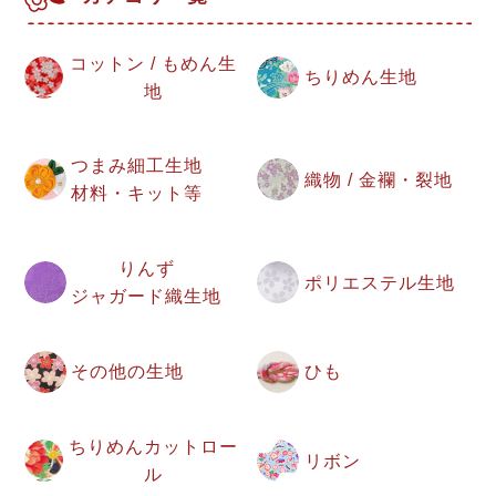
コットン / もめん生
ちりめん生地
地
つまみ細工生地
織物 / 金襴・裂地
材料・キット等
りんず
ポリエステル生地
ジャガード織生地
その他の生地
ひも
ちりめんカットロー
リボン
ル