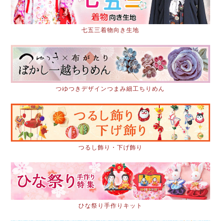
七五三着物向き生地
つゆつきデザインつまみ細工ちりめん
つるし飾り・下げ飾り
ひな祭り手作りキット