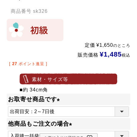
商品番号
sk326
定価
¥
1,650
のところ
¥
1,485
販売価格
税込
[
27
ポイント進呈 ]
素材・サイズ等
■約 34cm角
お取寄せ商品です
(
必
他商品もご注文の場合
須
(