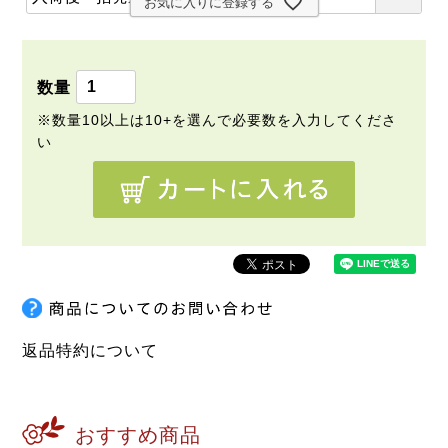
)
お気に入りに登録する
必
須
)
返品特約について
おすすめ商品