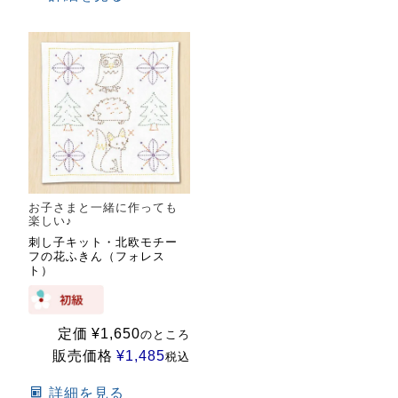
お子さまと一緒に作っても
楽しい♪
刺し子キット・北欧モチー
フの花ふきん（フォレス
ト）
定価
¥
1,650
のところ
販売価格
¥
1,485
税込
詳細を見る