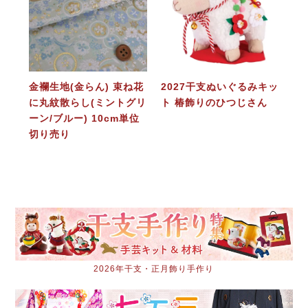
金襴生地(金らん) 束ね花
2027干支ぬいぐるみキッ
に丸紋散らし(ミントグリ
ト 椿飾りのひつじさん
ーン/ブルー) 10cm単位
切り売り
2026年干支・正月飾り手作り