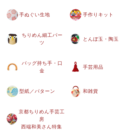
手ぬぐい生地
手作りキット
ちりめん細工パー
とんぼ玉・陶玉
ツ
バッグ持ち手・口
手芸用品
金
型紙／パターン
和雑貨
京都ちりめん手芸工
房
西端和美さん特集