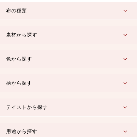
布の種類
コットン／もめん生地
ちりめん生地
織物 金襴・裂地
りんず・ジャガード織生地
ポリエステル生地
その他の生地
ちりめんカットロール
リボン
素材から探す
コットン／木綿素材（混紡含む）
ポリエステル素材（混紡含む）
レーヨン素材
シルク素材
麻／リネン（混紡含む）
本掲載生地
色から探す
赤・ピンク
黄色・オレンジ
茶・ベージュ
緑
青・紺
紫
白・アイボリー
黒・グレイ
金・銀
多色使い
リバーシブル
柄から探す
さくら柄
梅柄
和風花柄
洋テイスト花柄
植物柄
伝統柄・古典柄
飛鳥・奈良文様
かすり柄
動物柄
縞・ストライプ
水玉・ドット
チェック・格子
小紋柄
無地
テイストから探す
古典的
かわいい
華やか
モダン
レトロ
ベーシック
しぶい
男柄
おしゃれ
なごみ
洋テイスト
用途から探す