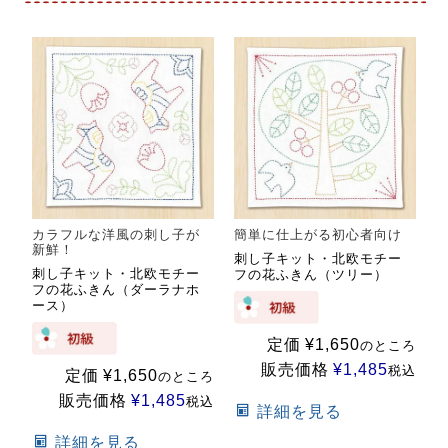
カラフルな洋風の刺し子が
簡単に仕上がる初心者向け
新鮮！
刺し子キット・北欧モチー
刺し子キット・北欧モチー
フの花ふきん（ツリー）
フの花ふきん（ダーラナホ
ース）
定価
¥
1,650
のところ
販売価格
¥
1,485
税込
定価
¥
1,650
のところ
販売価格
¥
1,485
税込
詳細を見る
詳細を見る