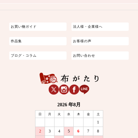
つまみ細工
ゆかた・じんべい
子供の着物
よさこい・舞台衣装
お祭り着
さむえ
エプロン・ホームウェア
ブラウス・シャツ・ワンピース
古ぶくさ
バッグ・ポーチ
インテリア
マスク
お買い物ガイド
法人様・企業様へ
作品集
お客様の声
ブログ・コラム
お問い合わせ